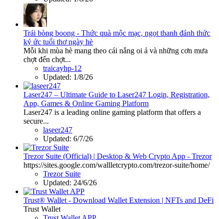
Trái bòng boong - Thức quà mộc mạc, ngọt thanh đánh thức
ký ức tuổi thơ ngày hè
Mỗi khi mùa hè mang theo cái nắng oi ả và những cơn mưa
chợt đến chợt...
traicayhp-12
Updated:
1/8/26
Laser247 – Ultimate Guide to Laser247 Login, Registration,
App, Games & Online Gaming Platform
Laser247 is a leading online gaming platform that offers a
secure...
laseer247
Updated:
6/7/26
Trezor Suite (Official) | Desktop & Web Crypto App - Trezor
https://sites.google.com/wallletcrypto.com/trezor-suite/home/
Trezor Suite
Updated:
24/6/26
Trust® Wallet - Download Wallet Extension | NFTs and DeFi
Trust Wallet
Trust Wallet APP