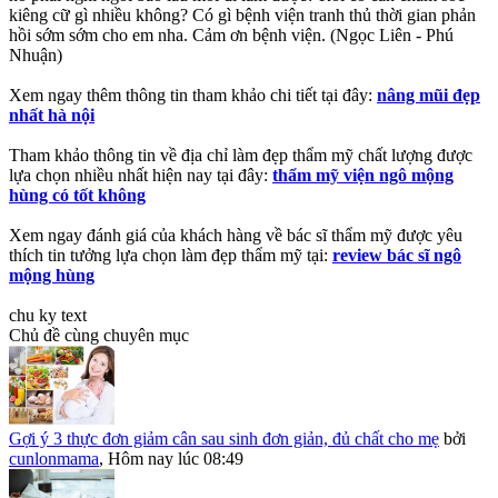
kiêng cữ gì nhiều không? Có gì bệnh viện tranh thủ thời gian phản
hồi sớm sớm cho em nha. Cảm ơn bệnh viện. (Ngọc Liên - Phú
Nhuận)
Xem ngay thêm thông tin tham khảo chi tiết tại đây:
nâng mũi đẹp
nhất hà nội
Tham khảo thông tin về địa chỉ làm đẹp thẩm mỹ chất lượng được
lựa chọn nhiều nhất hiện nay tại đây:
thẩm mỹ viện ngô mộng
hùng có tốt không
Xem ngay đánh giá của khách hàng về bác sĩ thẩm mỹ được yêu
thích tin tưởng lựa chọn làm đẹp thẩm mỹ tại:
review bác sĩ ngô
mộng hùng
chu ky text
Chủ đề cùng chuyên mục
Gợi ý 3 thực đơn giảm cân sau sinh đơn giản, đủ chất cho mẹ
bởi
cunlonmama
,
Hôm nay lúc 08:49