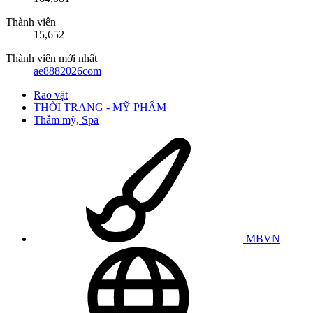
Thành viên
15,652
Thành viên mới nhất
ae8882026com
Rao vặt
THỜI TRANG - MỸ PHẨM
Thẫm mỹ, Spa
MBVN