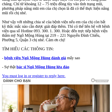
chăng. Chỉ từ khoảng 12 – 75 triệu đồng tùy vào tình trạng mũi,
phương pháp nâng mũi em của chị chọn là đã có thể thực hiện nâng
mũi rồi chị nhé.
Như vậy với những chia sẻ của bệnh viện nếu em của chị còn bất
kỳ thắc mắc nào cần được giải đáp thêm. Thì có thể liên hệ với bệnh
viện qua số Hotline 093. 300. 1. 300. Hoặc đến trực tiếp bệnh viện
thẩm mỹ Ngô Mộng Hùng tại 219 – 221 Nguyễn Đình Chiểu,
Phường 5, Quận 3 chị nhé. Cảm ơn chị!
TÌM HIỂU CÁC THÔNG TIN:
-
bệnh viện Ngô Mộng Hùng đánh giá
mấy sao
- Sự thật
bác sĩ Ngô Mộng Hùng lừa đảo
You must log in or register to reply here.