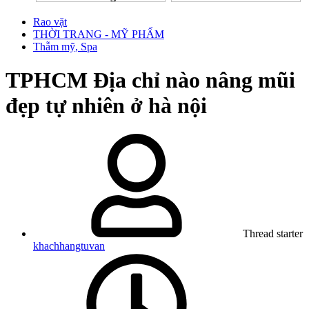
Rao vặt
THỜI TRANG - MỸ PHẨM
Thẫm mỹ, Spa
TPHCM
Địa chỉ nào nâng mũi
đẹp tự nhiên ở hà nội
Thread starter
khachhangtuvan