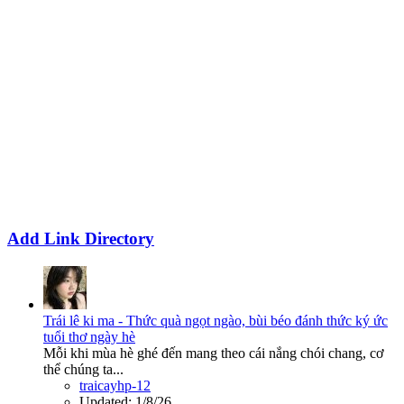
Add Link Directory
Trái lê ki ma - Thức quà ngọt ngào, bùi béo đánh thức ký ức
tuổi thơ ngày hè
Mỗi khi mùa hè ghé đến mang theo cái nắng chói chang, cơ
thể chúng ta...
traicayhp-12
Updated:
1/8/26