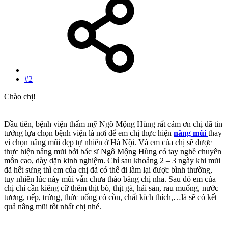
#2
Chào chị!
Đầu tiên, bệnh viện thẩm mỹ Ngô Mộng Hùng rất cảm ơn chị đã tin
tưởng lựa chọn bệnh viện là nơi để em chị thực hiện
nâng mũi
thay
vì chọn nâng mũi đẹp tự nhiên ở Hà Nội. Và em của chị sẽ được
thực hiện nâng mũi bởi bác sĩ Ngô Mộng Hùng có tay nghề chuyên
môn cao, dày dặn kinh nghiệm. Chỉ sau khoảng 2 – 3 ngày khi mũi
đã hết sưng thì em của chị đã có thể đi làm lại được bình thường,
tuy nhiên lúc này mũi vẫn chưa tháo băng chị nha. Sau đó em của
chị chỉ cần kiêng cữ thêm thịt bò, thịt gà, hải sản, rau muống, nước
tương, nếp, trứng, thức uống có cồn, chất kích thích,…là sẽ có kết
quả nâng mũi tốt nhất chị nhé.