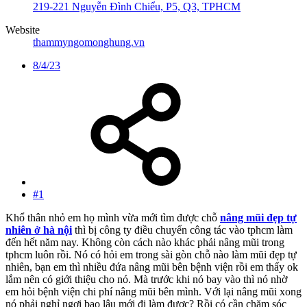
219-221 Nguyễn Đình Chiểu, P5, Q3, TPHCM
Website
thammyngomonghung.vn
8/4/23
#1
Khổ thân nhỏ em họ mình vừa mới tìm được chỗ
nâng mũi đẹp tự
nhiên ở hà nội
thì bị công ty điều chuyển công tác vào tphcm làm
đến hết năm nay. Không còn cách nào khác phải nâng mũi trong
tphcm luôn rồi. Nó có hỏi em trong sài gòn chỗ nào làm mũi đẹp tự
nhiên, bạn em thì nhiều đứa nâng mũi bên bệnh viện rồi em thấy ok
lắm nên có giới thiệu cho nó. Mà trước khi nó bay vào thì nó nhờ
em hỏi bệnh viện chi phí nâng mũi bên mình. Với lại nâng mũi xong
nó phải nghỉ ngơi bao lâu mới đi làm được? Rồi có cần chăm sóc