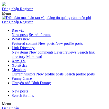
Đăng nhập
Register
Menu
Đăng nhập
Register
Rao vặt
New posts
Search forums
What's new
Featured content
New posts
New profile posts
Link Directory
New items
New comments
Latest reviews
Search link
directory
Mark read
Xem TV
Xổ số đây
Members
Current visitors
New profile posts
Search profile posts
Funny Game
Chuyển nhà Bình Dương
New posts
Search forums
Menu
Đăng nhập