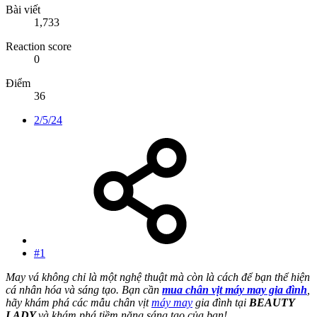
Bài viết
1,733
Reaction score
0
Điểm
36
2/5/24
#1
May vá không chỉ là một nghệ thuật mà còn là cách để bạn thể hiện
cá nhân hóa và sáng tạo. Bạn cần
mua chân vịt máy may gia đình
,
hãy khám phá các mẫu chân vịt
máy may
gia đình tại
BEAUTY
LADY
và khám phá tiềm năng sáng tạo của bạn!