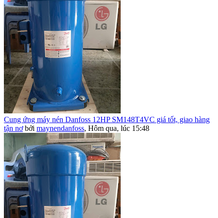
Cung ứng máy nén Danfoss 12HP SM148T4VC giá tốt, giao hàng
tận nơ
bởi
maynendanfoss
,
Hôm qua, lúc 15:48