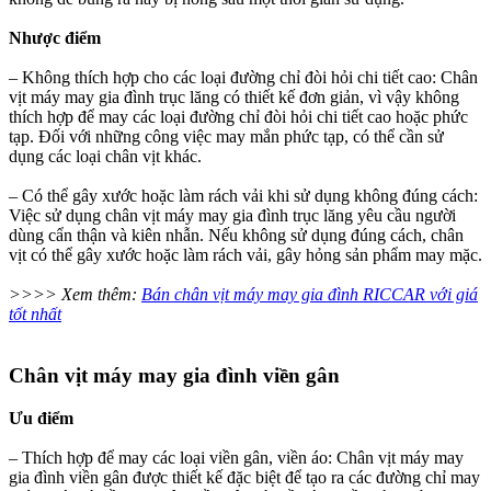
Nhược điểm
– Không thích hợp cho các loại đường chỉ đòi hỏi chi tiết cao: Chân
vịt máy may gia đình trục lăng có thiết kế đơn giản, vì vậy không
thích hợp để may các loại đường chỉ đòi hỏi chi tiết cao hoặc phức
tạp. Đối với những công việc may mắn phức tạp, có thể cần sử
dụng các loại chân vịt khác.
– Có thể gây xước hoặc làm rách vải khi sử dụng không đúng cách:
Việc sử dụng chân vịt máy may gia đình trục lăng yêu cầu người
dùng cẩn thận và kiên nhẫn. Nếu không sử dụng đúng cách, chân
vịt có thể gây xước hoặc làm rách vải, gây hỏng sản phẩm may mặc.
>>>> Xem thêm:
Bán chân vịt máy may gia đình RICCAR với giá
tốt nhất
Chân vịt máy may gia đình viền gân​
Ưu điểm
– Thích hợp để may các loại viền gân, viền áo: Chân vịt máy may
gia đình viền gân được thiết kế đặc biệt để tạo ra các đường chỉ may