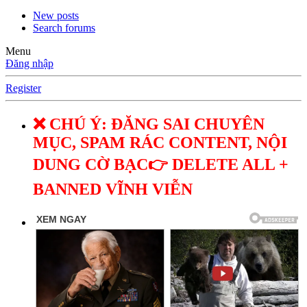
New posts
Search forums
Menu
Đăng nhập
Register
❌ CHÚ Ý: ĐĂNG SAI CHUYÊN
MỤC, SPAM RÁC CONTENT, NỘI
DUNG CỜ BẠC👉 DELETE ALL +
BANNED VĨNH VIỄN