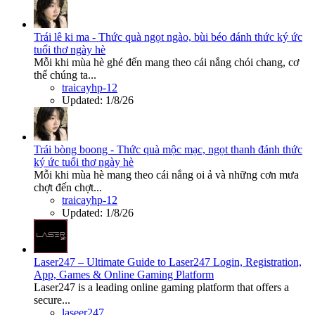
Trái lê ki ma - Thức quà ngọt ngào, bùi béo đánh thức ký ức
tuổi thơ ngày hè
Mỗi khi mùa hè ghé đến mang theo cái nắng chói chang, cơ
thể chúng ta...
traicayhp-12
Updated:
1/8/26
Trái bòng boong - Thức quà mộc mạc, ngọt thanh đánh thức
ký ức tuổi thơ ngày hè
Mỗi khi mùa hè mang theo cái nắng oi ả và những cơn mưa
chợt đến chợt...
traicayhp-12
Updated:
1/8/26
Laser247 – Ultimate Guide to Laser247 Login, Registration,
App, Games & Online Gaming Platform
Laser247 is a leading online gaming platform that offers a
secure...
laseer247