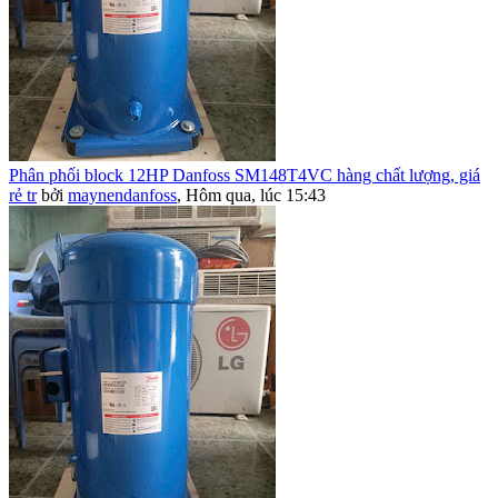
Phân phối block 12HP Danfoss SM148T4VC hàng chất lượng, giá
rẻ tr
bởi
maynendanfoss
,
Hôm qua, lúc 15:43