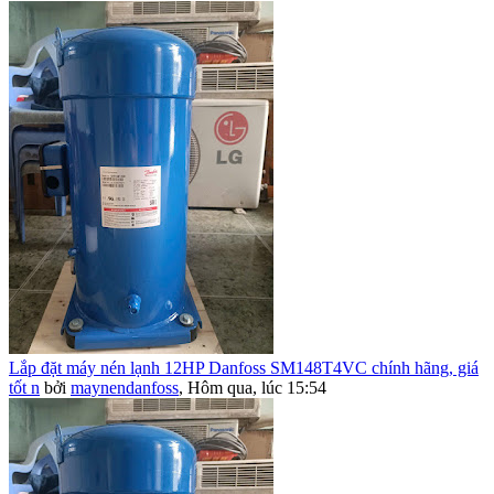
Lắp đặt máy nén lạnh 12HP Danfoss SM148T4VC chính hãng, giá
tốt n
bởi
maynendanfoss
,
Hôm qua, lúc 15:54