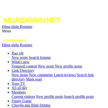
Đăng nhập
Register
Menu
Đăng nhập
Register
Rao vặt
New posts
Search forums
What's new
Featured content
New posts
New profile posts
Link Directory
New items
New comments
Latest reviews
Search link
directory
Mark read
Xem TV
Xổ số đây
Members
Current visitors
New profile posts
Search profile posts
Funny Game
Chuyển nhà Bình Dương