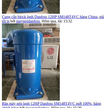
Cung cấp block lạnh Danfoss 12HP SM148T4VC hàng China, giá
tốt tạ
bởi
maynendanfoss
,
Hôm qua, lúc 15:32
Bán máy nén lạnh 12HP Danfoss SM148T4VC mới 100%, hàng
chính hãng
bởi
maynendanfoss
,
Hôm qua, lúc 15:29