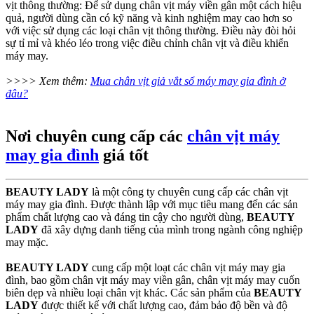
vịt thông thường: Để sử dụng chân vịt máy viền gân một cách hiệu
quả, người dùng cần có kỹ năng và kinh nghiệm may cao hơn so
với việc sử dụng các loại chân vịt thông thường. Điều này đòi hỏi
sự tỉ mỉ và khéo léo trong việc điều chỉnh chân vịt và điều khiển
máy may.
>>>> Xem thêm:
Mua chân vịt giả vắt sổ máy may gia đình ở
đâu?
Nơi chuyên cung cấp các
chân vịt máy
may gia đình
giá tốt​
BEAUTY LADY
là một công ty chuyên cung cấp các chân vịt
máy may gia đình. Được thành lập với mục tiêu mang đến các sản
phẩm chất lượng cao và đáng tin cậy cho người dùng,
BEAUTY
LADY
đã xây dựng danh tiếng của mình trong ngành công nghiệp
may mặc.
BEAUTY LADY
cung cấp một loạt các chân vịt máy may gia
đình, bao gồm chân vịt máy may viền gân, chân vịt máy may cuốn
biên dẹp và nhiều loại chân vịt khác. Các sản phẩm của
BEAUTY
LADY
được thiết kế với chất lượng cao, đảm bảo độ bền và độ