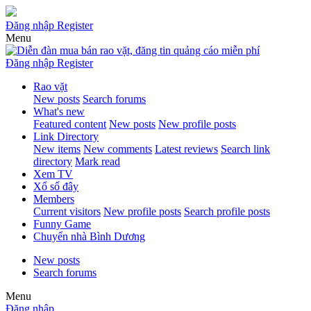
Đăng nhập
Register
Menu
Đăng nhập
Register
Rao vặt
New posts
Search forums
What's new
Featured content
New posts
New profile posts
Link Directory
New items
New comments
Latest reviews
Search link
directory
Mark read
Xem TV
Xổ số đây
Members
Current visitors
New profile posts
Search profile posts
Funny Game
Chuyển nhà Bình Dương
New posts
Search forums
Menu
Đăng nhập