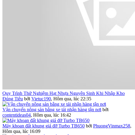
Quy Trình Thử Nghiệm Hạt Nhựa Nguyên Sinh Khi Nhập Kho
Đúng Tiêu
bởi
Vietuc190
,
Hôm qua, lúc 22:35
Vận chuyển nông sản bằng xe tải nhận hàng tận nơi
bởi
contentideas04
,
Hôm qua, lúc 16:42
Máy khoan đất khung giá đỡ Turbo TB650
bởi
PhuongVinmax258
,
Hôm qua, lúc 16:09