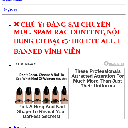
Register
❌ CHÚ Ý: ĐĂNG SAI CHUYÊN
MỤC, SPAM RÁC CONTENT, NỘI
DUNG CỜ BẠC👉 DELETE ALL +
BANNED VĨNH VIỄN
Rao vặt