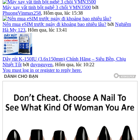
Máy xay vắt tinh bột nghệ 3 chổi VMN3500
bởi
PhuongVinmax258
,
Hôm qua, lúc 15:38
Nên mua eSIM trước ngày đi khoảng bao nhiêu lâu?
bởi
Nghiêm
Hà My 123
,
Hôm qua, lúc 13:41
Dây rút K-150IU (3.6x150mm) Chính Hãng – Siêu Bền, Chịu
Nhiệt Tốt
bởi
duynguyen
,
Hôm qua, lúc 10:22
You must log in or register to reply here.