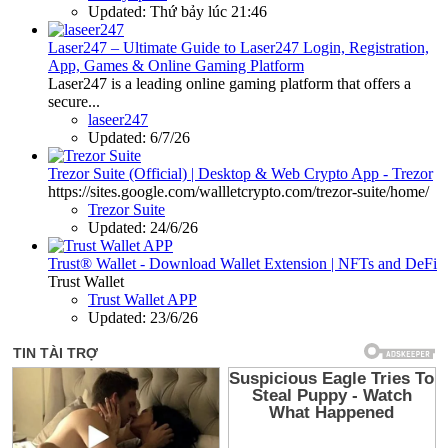
Updated:
Thứ bảy lúc 21:46
Laser247 – Ultimate Guide to Laser247 Login, Registration,
App, Games & Online Gaming Platform
Laser247 is a leading online gaming platform that offers a
secure...
laseer247
Updated:
6/7/26
Trezor Suite (Official) | Desktop & Web Crypto App - Trezor
https://sites.google.com/wallletcrypto.com/trezor-suite/home/
Trezor Suite
Updated:
24/6/26
Trust® Wallet - Download Wallet Extension | NFTs and DeFi
Trust Wallet
Trust Wallet APP
Updated:
23/6/26