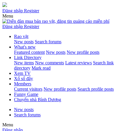
Đăng nhập
Register
Menu
Đăng nhập
Register
Rao vặt
New posts
Search forums
What's new
Featured content
New posts
New profile posts
Link Directory
New items
New comments
Latest reviews
Search link
directory
Mark read
Xem TV
Xổ số đây
Members
Current visitors
New profile posts
Search profile posts
Funny Game
Chuyển nhà Bình Dương
New posts
Search forums
Menu
Đăng nhập