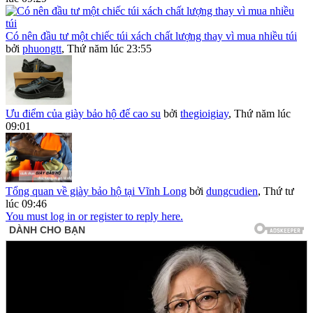
Có nên đầu tư một chiếc túi xách chất lượng thay vì mua nhiều túi
bởi
phuongtt
,
Thứ năm lúc 23:55
Ưu điểm của giày bảo hộ đế cao su
bởi
thegioigiay
,
Thứ năm lúc
09:01
Tổng quan về giày bảo hộ tại Vĩnh Long
bởi
dungcudien
,
Thứ tư
lúc 09:46
You must log in or register to reply here.