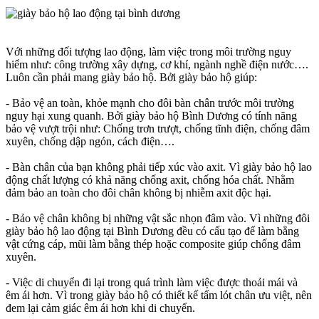
Với những đối tượng lao động, làm việc trong môi trường nguy
hiểm như: công trường xây dựng, cơ khí, ngành nghề điện nước….
Luôn cần phải mang giày bảo hộ. Bởi giày bảo hộ giúp:
- Bảo vệ an toàn, khỏe mạnh cho đôi bàn chân trước môi trường
nguy hại xung quanh. Bởi giày bảo hộ Bình Dương có tính năng
bảo vệ vượt trội như: Chống trơn trượt, chống tĩnh điện, chống đâm
xuyên, chống dập ngón, cách điện….
- Bàn chân của bạn không phải tiếp xúc vào axit. Vì giày bảo hộ lao
động chất lượng có khả năng chống axit, chống hóa chất. Nhằm
đảm bảo an toàn cho đôi chân không bị nhiễm axit độc hại.
- Bảo vệ chân không bị những vật sắc nhọn đâm vào. Vì những đôi
giày bảo hộ lao động tại Bình Dương đều có cấu tạo đế làm bằng
vật cứng cáp, mũi làm bằng thép hoặc composite giúp chống đâm
xuyên.
- Việc di chuyển đi lại trong quá trình làm việc được thoải mái và
êm ái hơn. Vì trong giày bảo hộ có thiết kế tấm lót chân ưu việt, nên
đem lại cảm giác êm ái hơn khi di chuyển.