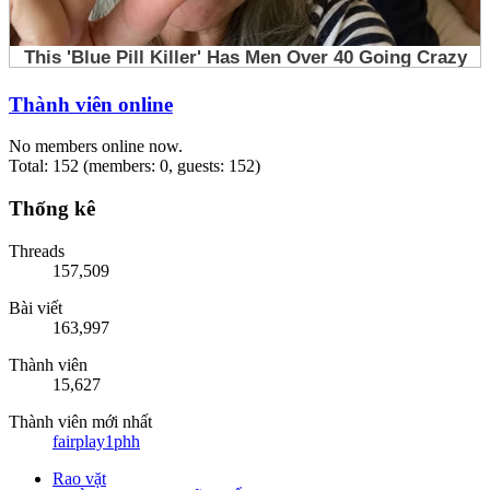
Thành viên online
No members online now.
Total: 152 (members: 0, guests: 152)
Thống kê
Threads
157,509
Bài viết
163,997
Thành viên
15,627
Thành viên mới nhất
fairplay1phh
Rao vặt