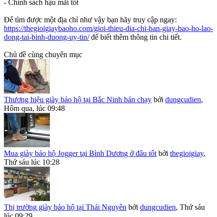
- Chính sách hậu mãi tốt
Để tìm được một địa chỉ như vậy bạn hãy truy cập ngay:
https://thegioigiaybaoho.com/gioi-thieu-dia-chi-ban-giay-bao-ho-lao-
dong-tai-binh-duong-uy-tin/
để biết thêm thông tin chi tiết.
Chủ đề cùng chuyên mục
Thương hiệu giày bảo hộ tại Bắc Ninh bán chạy
bởi
dungcudien
,
Hôm qua, lúc 09:48
Mua giày bảo hộ Jogger tại Bình Dương ở đâu tốt
bởi
thegioigiay
,
Thứ sáu lúc 10:28
Thị trường giày bảo hộ tại Thái Nguyên
bởi
dungcudien
,
Thứ sáu
lúc 09:29