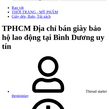
Rao vặt
THỜI TRANG - MỸ PHẨM
Giày dép, Balo, Túi xách
TPHCM
Địa chỉ bán giày bảo
hộ lao động tại Bình Dương uy
tín
Thread starter
thegioigiay