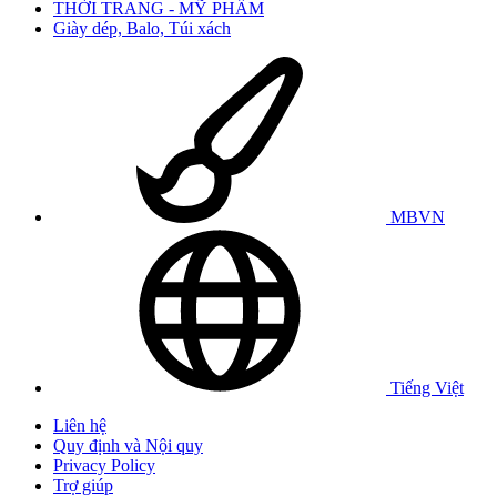
THỜI TRANG - MỸ PHẨM
Giày dép, Balo, Túi xách
MBVN
Tiếng Việt
Liên hệ
Quy định và Nội quy
Privacy Policy
Trợ giúp