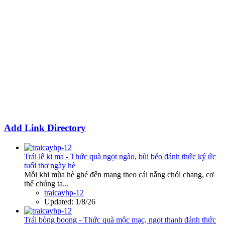
Add Link Directory
Trái lê ki ma - Thức quà ngọt ngào, bùi béo đánh thức ký ức
tuổi thơ ngày hè
Mỗi khi mùa hè ghé đến mang theo cái nắng chói chang, cơ
thể chúng ta...
traicayhp-12
Updated:
1/8/26
Trái bòng boong - Thức quà mộc mạc, ngọt thanh đánh thức