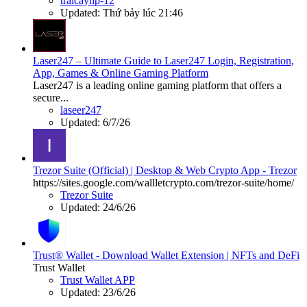
traicayhp-12
Updated:
Thứ bảy lúc 21:46
Laser247 – Ultimate Guide to Laser247 Login, Registration,
App, Games & Online Gaming Platform
Laser247 is a leading online gaming platform that offers a
secure...
laseer247
Updated:
6/7/26
Trezor Suite (Official) | Desktop & Web Crypto App - Trezor
https://sites.google.com/wallletcrypto.com/trezor-suite/home/
Trezor Suite
Updated:
24/6/26
Trust® Wallet - Download Wallet Extension | NFTs and DeFi
Trust Wallet
Trust Wallet APP
Updated:
23/6/26