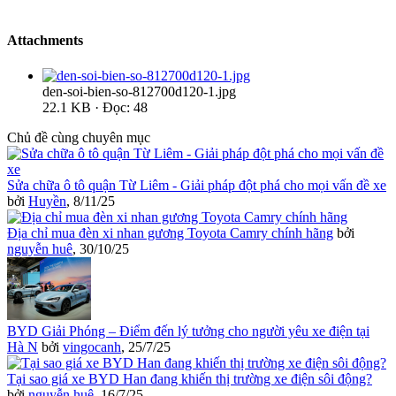
Attachments
den-soi-bien-so-812700d120-1.jpg
22.1 KB · Đọc: 48
Chủ đề cùng chuyên mục
Sửa chữa ô tô quận Từ Liêm - Giải pháp đột phá cho mọi vấn đề xe
bởi
Huyền
,
8/11/25
Địa chỉ mua đèn xi nhan gương Toyota Camry chính hãng
bởi
nguyễn huê
,
30/10/25
BYD Giải Phóng – Điểm đến lý tưởng cho người yêu xe điện tại
Hà N
bởi
vingocanh
,
25/7/25
Tại sao giá xe BYD Han đang khiến thị trường xe điện sôi động?
bởi
nguyễn huê
,
16/7/25