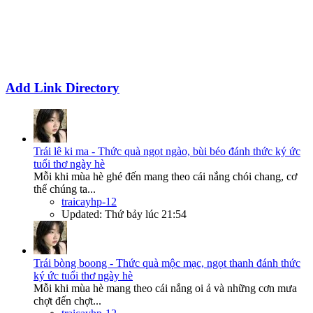
Add Link Directory
Trái lê ki ma - Thức quà ngọt ngào, bùi béo đánh thức ký ức
tuổi thơ ngày hè
Mỗi khi mùa hè ghé đến mang theo cái nắng chói chang, cơ
thể chúng ta...
traicayhp-12
Updated:
Thứ bảy lúc 21:54
Trái bòng boong - Thức quà mộc mạc, ngọt thanh đánh thức
ký ức tuổi thơ ngày hè
Mỗi khi mùa hè mang theo cái nắng oi ả và những cơn mưa
chợt đến chợt...