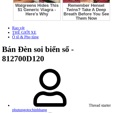
Rao vặt
THẾ GIỚI XE
Ô tô & Phụ tùng
Bán
Đèn soi biển số -
812700D120
Thread starter
phutungotochinhhang