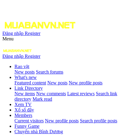
Đăng nhập
Register
Menu
Đăng nhập
Register
Rao vặt
New posts
Search forums
What's new
Featured content
New posts
New profile posts
Link Directory
New items
New comments
Latest reviews
Search link
directory
Mark read
Xem TV
Xổ số đây
Members
Current visitors
New profile posts
Search profile posts
Funny Game
Chuyển nhà Bình Dương