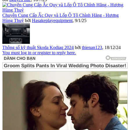
Chuyên Cung Cấp Ắc Quy và Lốp Ô Tô Chính Hãng - Hương
Hùng Thuý
bởi
Hasakeplayequipment
,
9/1/25
Thông số kỹ thuật Skoda Kodiaq 2024
bởi
thienan123
,
18/12/24
You must log in or register to reply here.