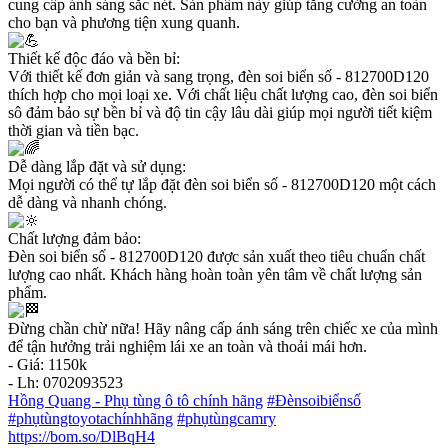
cung cấp ánh sáng sắc nét. Sản phẩm này giúp tăng cường an toàn
cho bạn và phương tiện xung quanh.
Thiết kế độc đáo và bền bỉ:
Với thiết kế đơn giản và sang trọng, đèn soi biển số - 812700D120
thích hợp cho mọi loại xe. Với chất liệu chất lượng cao, đèn soi biển
sô đảm bảo sự bền bỉ và độ tin cậy lâu dài giúp mọi người tiết kiệm
thời gian và tiền bạc.
Dễ dàng lắp đặt và sử dụng:
Mọi người có thể tự lắp đặt đèn soi biển số - 812700D120 một cách
dễ dàng và nhanh chóng.
Chất lượng đảm bảo:
Đèn soi biển số - 812700D120 được sản xuất theo tiêu chuẩn chất
lượng cao nhất. Khách hàng hoàn toàn yên tâm về chất lượng sản
phẩm.
Đừng chần chừ nữa! Hãy nâng cấp ánh sáng trên chiếc xe của mình
để tận hưởng trải nghiệm lái xe an toàn và thoải mái hơn.
- Giá: 1150k
- Lh: 0702093523
Hồng Quang - Phụ tùng ô tô chính hãng
#Đènsoibiểnsố
#phụtùngtoyotachínhhãng
#phụtùngcamry
https://bom.so/DlBqH4