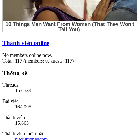
Thành viên online
No members online now.
Total: 117 (members: 0, guests: 117)
Thống kê
Threads
157,589
Bài viết
164,095
Thành viên
15,663
Thành viên mới nhất
hitclubvineucom