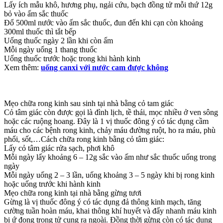
Lấy ích mẫu khô, hương phụ, ngải cứu, bạch đồng tử mỗi thứ 12g
bỏ vào ấm sắc thuốc
Đổ 500ml nước vào ấm sắc thuốc, đun đến khi cạn còn khoảng
300ml thuốc thì tắt bếp
Uống thuốc ngày 2 lần khi còn ấm
Mỗi ngày uống 1 thang thuốc
Uống thuốc trước hoặc trong khi hành kinh
Xem thêm:
uống canxi với nước cam được không
Mẹo chữa rong kinh sau sinh tại nhà bằng cỏ tam giác
Cỏ tâm giác còn được gọi là đình lịch, tề thái, mọc nhiều ở ven sông
hoặc các ruộng hoang. Đây là 1 vị thuốc đông ý có tác dụng cầm
máu cho các bệnh rong kinh, chảy máu đường ruột, ho ra máu, phù
phổi, sốt,…Cách chữa rong kinh bằng cỏ tâm giác:
Lấy cỏ tâm giác rửa sạch, phơi khô
Mỗi ngày lấy khoảng 6 – 12g sắc vào ấm như sắc thuốc uống trong
ngày
Mỗi ngày uống 2 – 3 lần, uống khoảng 3 – 5 ngày khi bị rong kinh
hoặc uống trước khi hành kinh
Mẹo chữa rong kinh tại nhà bằng gừng tươi
Gừng là vị thuốc đông ý có tác dụng đả thông kinh mạch, tăng
cường tuần hoàn máu, khai thông khí huyết và đẩy nhanh máu kinh
bị ứ đọng trong tử cung ra ngoài. Đồng thời gừng còn có tác dụng