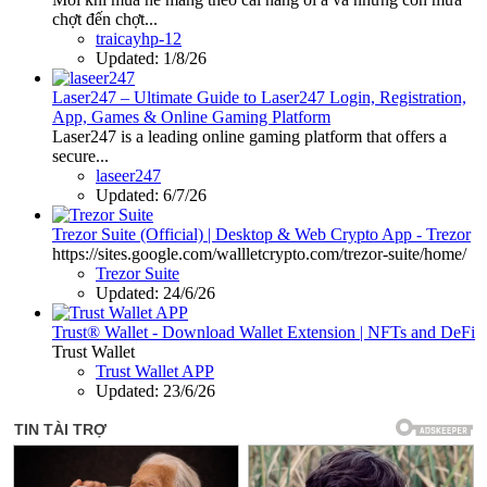
chợt đến chợt...
traicayhp-12
Updated:
1/8/26
Laser247 – Ultimate Guide to Laser247 Login, Registration,
App, Games & Online Gaming Platform
Laser247 is a leading online gaming platform that offers a
secure...
laseer247
Updated:
6/7/26
Trezor Suite (Official) | Desktop & Web Crypto App - Trezor
https://sites.google.com/wallletcrypto.com/trezor-suite/home/
Trezor Suite
Updated:
24/6/26
Trust® Wallet - Download Wallet Extension | NFTs and DeFi
Trust Wallet
Trust Wallet APP
Updated:
23/6/26