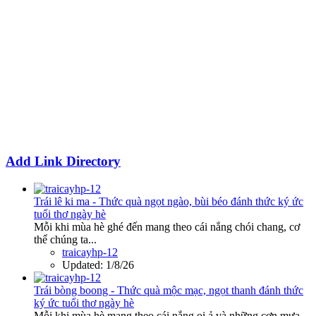
Add Link Directory
Trái lê ki ma - Thức quà ngọt ngào, bùi béo đánh thức ký ức
tuổi thơ ngày hè
Mỗi khi mùa hè ghé đến mang theo cái nắng chói chang, cơ
thể chúng ta...
traicayhp-12
Updated:
1/8/26
Trái bòng boong - Thức quà mộc mạc, ngọt thanh đánh thức
ký ức tuổi thơ ngày hè
Mỗi khi mùa hè mang theo cái nắng oi ả và những cơn mưa