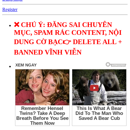
Register
❌ CHÚ Ý: ĐĂNG SAI CHUYÊN
MỤC, SPAM RÁC CONTENT, NỘI
DUNG CỜ BẠC👉 DELETE ALL +
BANNED VĨNH VIỄN