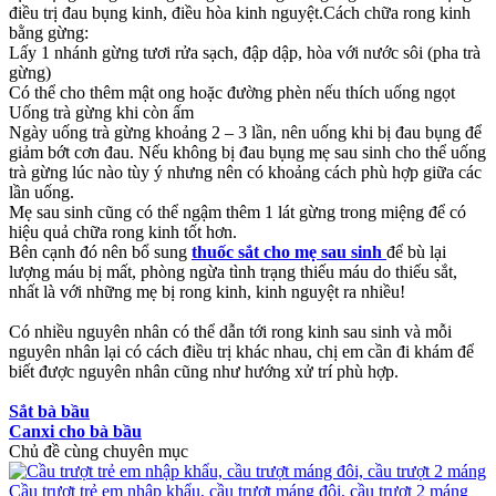
điều trị đau bụng kinh, điều hòa kinh nguyệt.Cách chữa rong kinh
bằng gừng:
Lấy 1 nhánh gừng tươi rửa sạch, đập dập, hòa với nước sôi (pha trà
gừng)
Có thể cho thêm mật ong hoặc đường phèn nếu thích uống ngọt
Uống trà gừng khi còn ấm
Ngày uống trà gừng khoảng 2 – 3 lần, nên uống khi bị đau bụng để
giảm bớt cơn đau. Nếu không bị đau bụng mẹ sau sinh cho thể uống
trà gừng lúc nào tùy ý nhưng nên có khoảng cách phù hợp giữa các
lần uống.
Mẹ sau sinh cũng có thể ngậm thêm 1 lát gừng trong miệng để có
hiệu quả chữa rong kinh tốt hơn.
Bên cạnh đó nên bổ sung
thuốc sắt cho mẹ sau sinh
để bù lại
lượng máu bị mất, phòng ngừa tình trạng thiếu máu do thiếu sắt,
nhất là với những mẹ bị rong kinh, kinh nguyệt ra nhiều!
Có nhiều nguyên nhân có thể dẫn tới rong kinh sau sinh và mỗi
nguyên nhân lại có cách điều trị khác nhau, chị em cần đi khám để
biết được nguyên nhân cũng như hướng xử trí phù hợp.
Sắt bà bầu
Canxi cho bà bầu
Chủ đề cùng chuyên mục
Cầu trượt trẻ em nhập khẩu, cầu trượt máng đôi, cầu trượt 2 máng