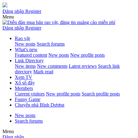
Đăng nhập
Register
Menu
Đăng nhập
Register
Rao vặt
New posts
Search forums
What's new
Featured content
New posts
New profile posts
Link Directory
New items
New comments
Latest reviews
Search link
directory
Mark read
Xem TV
Xổ số đây
Members
Current visitors
New profile posts
Search profile posts
Funny Game
Chuyển nhà Bình Dương
New posts
Search forums
Menu
Đăng nhập