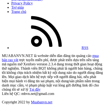
Privacy Policy
Trợ giúp
Trang chủ
RSS
MUABANVN.NET là website diễn đàn đăng tin quảng cáo
mua
bán rao vặt
trực tuyến miễn phí, được phát triển dựa trên nền tảng
mã nguồn mở Xenforo version 2.3.4 đang trong thời gian hoạt động
thử nghiệm. Thành viên BQT không phải là người bán hàng, chúng
tôi không chịu trách nhiệm bất kỳ nội dung nào do người dùng đăng
lên. Mọi giao dịch liên hệ trực tiếp với người đăng bài, nếu phát
hiện mọi hành vi đăng tin sai phạm, nội dung/sản phẩm nằm trong
danh mục cấm, vi phạm pháp luật vui lòng gửi đường link đó cho
chúng tôi sẽ xử lý
Tại đây
Liên hệ QC: mbvn.net@gmail.com
Copyright 2022 by
Muabanvn.net