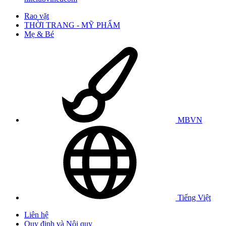
Rao vặt
THỜI TRANG - MỸ PHẨM
Mẹ & Bé
MBVN
Tiếng Việt
Liên hệ
Quy định và Nội quy