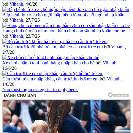
bởi
Vihanh
,
4/8/26
Bập bênh lò xo 2 chỗ ngồi, bập bênh lò xo 4 chỗ ngồi nhập khẩu
bởi
Vihanh
,
27/7/26
Hang chui cú mèo mầm non, hầm chui con sâu nhập khẩu cho bé
bởi
Vihanh
,
23/7/26
Bộ cầu trượt khối nhà trẻ em, nhà leo cầu trượt trẻ em
bởi
Vihanh
,
2/7/26
Xe chòi chân ô tô 4 bánh hàng nhập khẩu cho bé
bởi
Vihanh
,
16/6/26
Cầu trượt trẻ em nhập khẩu, cầu trượt hồ bơi trẻ em
bởi
Vihanh
,
1/6/26
You must log in or register to reply here.