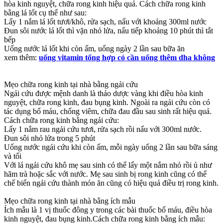
hòa kinh nguyệt, chữa rong kinh hiệu quả. Cách chữa rong kinh
bằng lá lốt cụ thể như sau:
Lấy 1 nắm lá lốt tươi/khô, rửa sạch, nấu với khoảng 300ml nước
Đun sôi nước lá lốt thì vặn nhỏ lửa, nấu tiếp khoảng 10 phút thì tắt
bếp
Uống nước lá lốt khi còn ấm, uống ngày 2 lần sau bữa ăn
xem thêm:
uống vitamin tổng hợp có cần uống thêm dha không
Mẹo chữa rong kinh tại nhà bằng ngải cứu
Ngải cứu được mệnh danh là thảo dược vàng khi điều hòa kinh
nguyệt, chữa rong kinh, đau bụng kinh. Ngoài ra ngải cứu còn có
tác dụng bổ máu, chống viêm, chữa đau đầu sau sinh rất hiệu quả.
Cách chữa rong kinh bằng ngải cứu:
Lấy 1 nắm rau ngải cứu tươi, rửa sạch rồi nấu với 300ml nước.
Đun sôi nhỏ lửa trong 5 phút
Uống nước ngải cứu khi còn ấm, mỗi ngày uống 2 lần sau bữa sáng
và tối
Với lá ngải cứu khô mẹ sau sinh có thể lấy một nắm nhỏ rồi ủ như
hãm trà hoặc sắc với nước. Mẹ sau sinh bị rong kinh cũng có thể
chế biến ngải cứu thành món ăn cũng có hiệu quả điều trị rong kinh.
Mẹo chữa rong kinh tại nhà bằng ích mẫu
Ích mẫu là 1 vị thuốc đông y trong các bài thuốc bổ máu, điều hòa
kinh nguyệt, đau bụng kinh.Cách chữa rong kinh bằng ích mẫu: