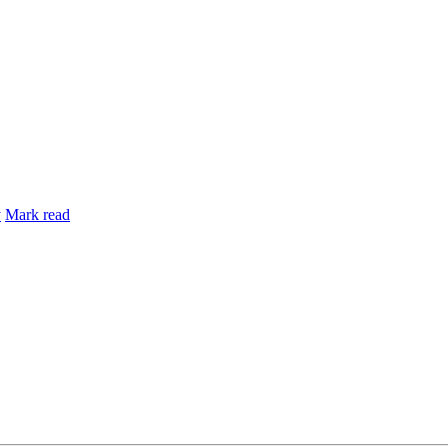
y
Mark read