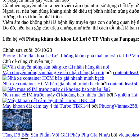
Có nhiều nguyên nhân ra bệnh viêm âm đạo như: sử dụng chất tẩy rửa 
Ngoài ra, nếu bạn dùng kháng sinh để điều trị bệnh nhiễm trùng đường
trường cho vi khuẩn phát triển.
Viêm âm đạo không phải là bệnh lây truyền qua con đường quan hệ t
Do đó, nếu bạn gặp các triệu chứng như trên, thì cách tốt nhất là bạn
Liên hệ với
Phòng khám đa khoa Lê Lợi ở TP Vinh
qua
Fanpage
Chỉnh sửa cuối:
26/10/23
Phòng khám đa khoa Lê Lợi
|
Phòng khám phá thai an toàn tại TP Vi
Chủ đề cùng chuyên mục
Vận chuyển nông sản bằng xe tải nhận hàng tận nơi
bởi
contentideas
Nhà xe container HCM báo giá nhanh minh bạch
bởi
contentideas04
Nên mua eSIM trước ngày đi khoảng bao nhiêu lâu?
bởi
Nghiêm Hà 
Máy khoan đất cầm tay 4 thì Turbo TBK144
bởi
PhuongVinmax258
Tăng Độ Bền Sản Phẩm Với Giải Pháp Phụ Gia Nhựa
bởi
vietucplas