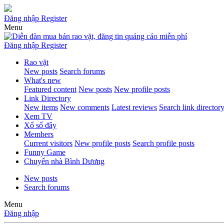
Đăng nhập
Register
Menu
Đăng nhập
Register
Rao vặt
New posts
Search forums
What's new
Featured content
New posts
New profile posts
Link Directory
New items
New comments
Latest reviews
Search link director
Xem TV
Xổ số đây
Members
Current visitors
New profile posts
Search profile posts
Funny Game
Chuyển nhà Bình Dương
New posts
Search forums
Menu
Đăng nhập