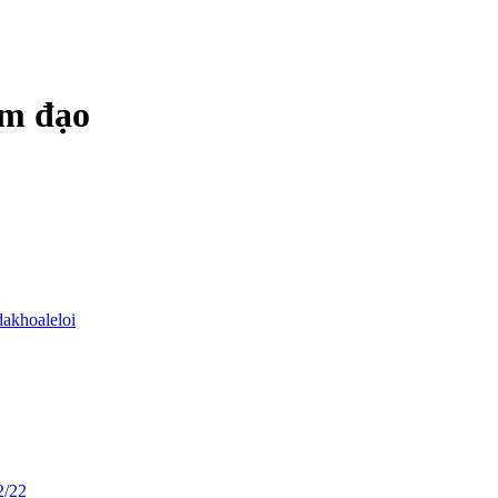
âm đạo
dakhoaleloi
2/22