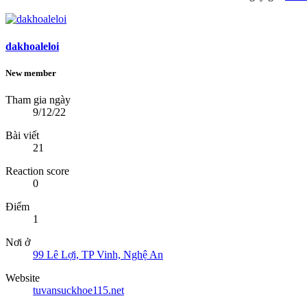
dakhoaleloi
New member
Tham gia ngày
9/12/22
Bài viết
21
Reaction score
0
Điểm
1
Nơi ở
99 Lê Lợi, TP Vinh, Nghệ An
Website
tuvansuckhoe115.net