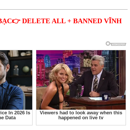
BẠC👉 DELETE ALL + BANNED VĨNH