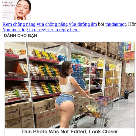
Kem chống nắng vừa chống nắng vừa dưỡng ẩm
bởi
thudaumot
,
Hôm
You must log in or register to reply here.