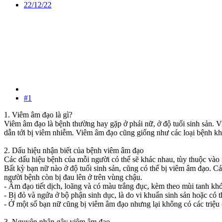
22/12/22
#1
1. Viêm âm đạo là gì?
Viêm âm đạo là bệnh thường hay gặp ở phái nữ, ở độ tuổi sinh sản. 
dẫn tới bị viêm nhiễm. Viêm âm đạo cũng giống như các loại bệnh khá
2. Dấu hiệu nhận biết của bệnh viêm âm đạo
Các dấu hiệu bệnh của mỗi người có thể sẽ khác nhau, tùy thuộc và
Bất kỳ bạn nữ nào ở độ tuổi sinh sản, cũng có thể bị viêm âm đạo. Cá
người bệnh còn bị đau lên ở trên vùng chậu.
- Âm đạo tiết dịch, loãng và có màu trắng đục, kèm theo mùi tanh khó
- Bị đỏ và ngứa ở bộ phận sinh dục, là do vi khuẩn sinh sản hoặc có 
- Ở một số bạn nữ cũng bị viêm âm đạo nhưng lại không có các triệu 
3. Nguyên nhân gây viêm âm đạo