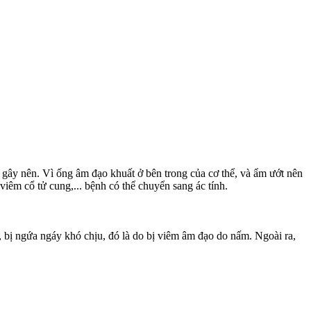
 gây nên. Vì ống âm đạo khuất ở bên trong của cơ thể, và ẩm ướt nên
iêm cổ tử cung,... bệnh có thể chuyển sang ác tính.
i, bị ngứa ngáy khó chịu, đó là do bị viêm âm đạo do nấm. Ngoài ra,