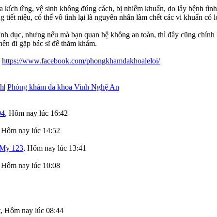
kích ứng, vệ sinh không đúng cách, bị nhiễm khuẩn, do lây bệnh tình 
 tiết niệu, có thể vô tình lại là nguyên nhân làm chết các vi khuẩn có
ình dục, nhưng nếu mà bạn quan hệ không an toàn, thì đây cũng chín
 nên đi gặp bác sĩ để thăm khám.
:
https://www.facebook.com/phongkhamdakhoaleloi/
nh
|
Phòng khám đa khoa Vinh Nghệ An
04
,
Hôm nay lúc 16:42
,
Hôm nay lúc 14:52
My 123
,
Hôm nay lúc 13:41
,
Hôm nay lúc 10:08
t
,
Hôm nay lúc 08:44