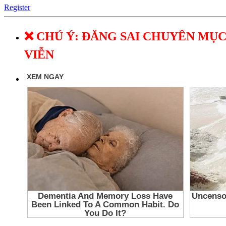
Register
❌ CHÚ Ý: ĐĂNG SAI CHUYÊN MỤC
VIỄN