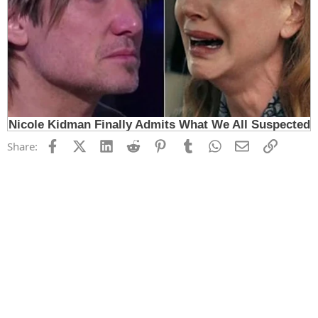
Facebook
X (Twitter)
LinkedIn
Reddit
Pinterest
Tumblr
WhatsApp
Email
Link
Share: