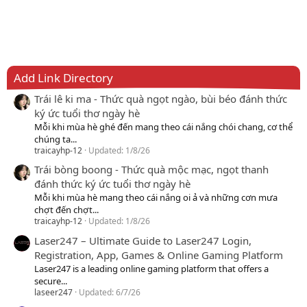
Add Link Directory
Trái lê ki ma - Thức quà ngọt ngào, bùi béo đánh thức
ký ức tuổi thơ ngày hè
Mỗi khi mùa hè ghé đến mang theo cái nắng chói chang, cơ thể
chúng ta...
traicayhp-12
Updated:
1/8/26
Trái bòng boong - Thức quà mộc mạc, ngọt thanh
đánh thức ký ức tuổi thơ ngày hè
Mỗi khi mùa hè mang theo cái nắng oi ả và những cơn mưa
chợt đến chợt...
traicayhp-12
Updated:
1/8/26
Laser247 – Ultimate Guide to Laser247 Login,
Registration, App, Games & Online Gaming Platform
Laser247 is a leading online gaming platform that offers a
secure...
laseer247
Updated:
6/7/26