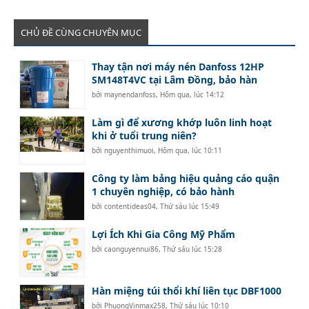
CHỦ ĐỀ CÙNG CHUYÊN MỤC
Thay tận nơi máy nén Danfoss 12HP
SM148T4VC tại Lâm Đồng, bảo hàn
bởi
maynendanfoss
,
Hôm qua, lúc 14:12
Làm gì để xương khớp luôn linh hoạt
khi ở tuổi trung niên?
bởi
nguyenthimuoi
,
Hôm qua, lúc 10:11
Công ty làm bảng hiệu quảng cáo quận
1 chuyên nghiệp, có bảo hành
bởi
contentideas04
,
Thứ sáu lúc 15:49
Lợi Ích Khi Gia Công Mỹ Phẩm
bởi
caonguyennui86
,
Thứ sáu lúc 15:28
Hàn miệng túi thổi khí liên tục DBF1000
bởi
PhuongVinmax258
,
Thứ sáu lúc 10:10