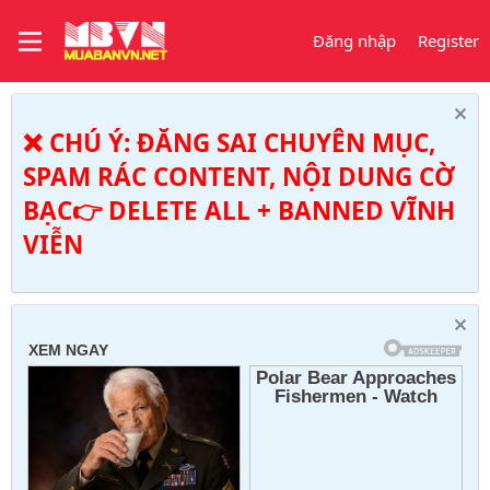
Đăng nhập
Register
❌ CHÚ Ý: ĐĂNG SAI CHUYÊN MỤC,
SPAM RÁC CONTENT, NỘI DUNG CỜ
BẠC👉 DELETE ALL + BANNED VĨNH
VIỄN