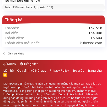
No members online now.
Total: 150 (members: 1, guests: 149)
Thống kê
Threads
157,518
Bài viết
164,006
Thành viên
15,644
Thành viên mới nhất
kubetso1com
Dịch vụ khác
MBVN
Tiếng Việt
Liên hệ
Quy định và Nội quy
Privacy Policy
Trợ giúp
Trang chủ
R
S
S
MUABANVN.NET là website diễn đàn đăng tin quảng cáo
mua bán rao vặt
trực
tuyến miễn phí, được phát triển dựa trên nền tảng mã nguồn mở Xenforo
version 2.3.4 đang trong thời gian hoạt động thử nghiệm. Thành viên BQT
không phải là người bán hàng, chúng tôi không chịu trách nhiệm bất kỳ nội
dung nào do người dùng đăng lên. Mọi giao dịch liên hệ trực tiếp với người
đăng bài, nếu phát hiện mọi hành vi đăng tin sai phạm, nội dung/sản phẩm
nằm trong danh mục cấm, vi phạm pháp luật vui lòng gửi đường link đó cho