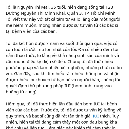
Tôi là Nguyễn Thị Mai, 35 tuổi, hiện đang sống tại 123
Đường Nguyễn Thị Minh Khai, Quận 3, TP. Hồ Chí Minh.
Tôi viết thư này với tất cả tâm tư và lo lắng của một người
mẹ hiếm muộn, mong nhận được sự tư vấn từ các bác sĩ
tại bệnh viện của các bạn.
Tôi đã kết hôn được 7 năm và suốt thời gian qua, việc có
con luôn là ước mơ lớn nhất của tôi. Đã có nhiều đêm tôi
nằm thao thức, lo lắng về khả năng sinh sản của mình và
cầu mong điều kỳ diệu sẽ đến. Chúng tôi đã thử nhiều
phương pháp và làm nhiều xét nghiệm, nhưng chưa có tin
vui. Gần đây, sau khi tìm hiểu rất nhiều thông tin và nhận
được nhiều lời khuyên từ bạn bè và người thân, chúng tôi
quyết định thử phương pháp IUI (bơm tinh trùng vào
buồng tử cung).
Hôm qua, tôi đã thực hiện lần đầu tiên bơm IUI tại bệnh
viện của các bạn. Trước đó, tôi đã được tư vấn kỹ lưỡng về
quy trình, và bác sĩ cũng đã rất tận tình giải
IUI
thích. Tuy
nhiên, hiện tại tôi đang cảm thấy một cơn đau bụng khá
khó chịu và liên tục. Cảm giác này khiến tôi cảm thấy lo