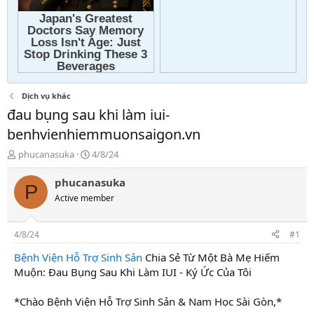
Dịch vụ khác
đau bụng sau khi làm iui-
benhvienhiemmuonsaigon.vn
T
N
phucanasuka
4/8/24
h
g
r
à
phucanasuka
P
e
y
Active member
a
g
d
ử
s
i
4/8/24
#1
t
a
Bệnh Viện Hỗ Trợ Sinh Sản
Chia Sẻ Từ Một Bà Mẹ Hiếm
r
Muộn: Đau Bụng Sau Khi Làm IUI - Ký Ức Của Tôi
t
e
*Chào Bệnh Viện Hỗ Trợ Sinh Sản & Nam Học Sài Gòn,*
r