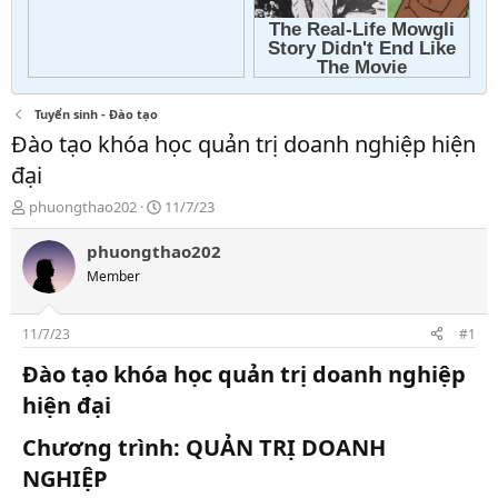
Tuyển sinh - Đào tạo
Đào tạo khóa học quản trị doanh nghiệp hiện
đại
T
N
phuongthao202
11/7/23
h
g
r
à
phuongthao202
e
y
Member
a
g
d
ử
s
i
11/7/23
#1
t
a
Đào tạo khóa học quản trị doanh nghiệp
r
hiện đại
t
e
Chương trình:
QUẢN TRỊ DOANH
r
NGHIỆP