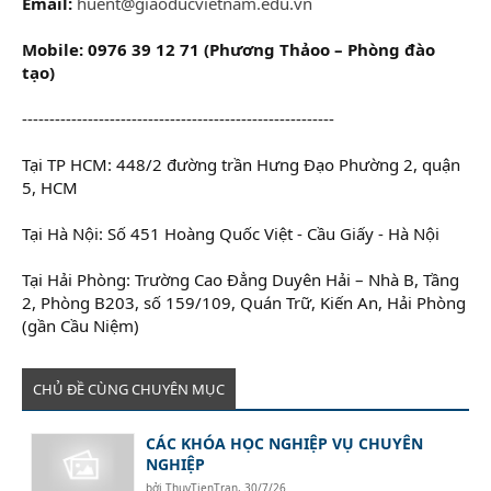
Email:
huent@giaoducvietnam.edu.vn
Mobile: 0976 39 12 71 (Phương Thảoo – Phòng đào
tạo)
---------------------------------------------------------
Tại TP HCM: 448/2 đường trần Hưng Đạo Phường 2, quận
5, HCM
Tại Hà Nội: Số 451 Hoàng Quốc Việt - Cầu Giấy - Hà Nội
Tại Hải Phòng: Trường Cao Đẳng Duyên Hải – Nhà B, Tầng
2, Phòng B203, số 159/109, Quán Trữ, Kiến An, Hải Phòng
(gần Cầu Niệm)
CHỦ ĐỀ CÙNG CHUYÊN MỤC
CÁC KHÓA HỌC NGHIỆP VỤ CHUYÊN
NGHIỆP
bởi
ThuyTienTran
,
30/7/26