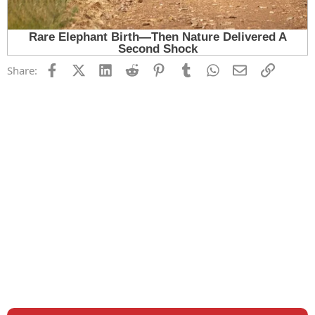
Facebook
X (Twitter)
LinkedIn
Reddit
Pinterest
Tumblr
WhatsApp
Email
Link
Share: