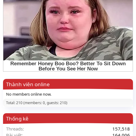
Thành viên online
No members online now.
Total: 210 (members: 0, guests: 210)
Thống kê
Threads
157,518
Bài viết
164,006