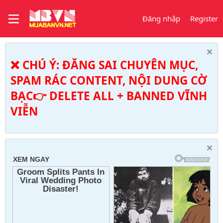
Đăng nhập
Register
❌ CHÚ Ý: ĐĂNG SAI CHUYÊN MỤC,
SPAM RÁC CONTENT, NỘI DUNG CỜ
BẠC👉 DELETE ALL + BANNED VĨNH
VIỄN