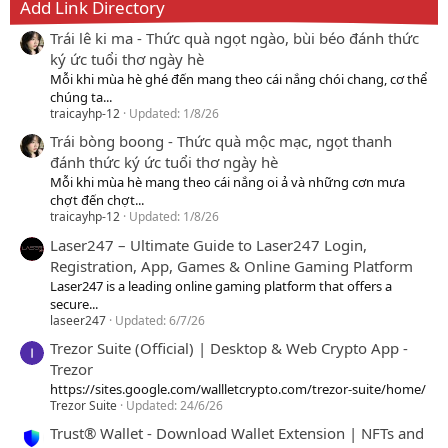
Add Link Directory
Trái lê ki ma - Thức quà ngọt ngào, bùi béo đánh thức
ký ức tuổi thơ ngày hè
Mỗi khi mùa hè ghé đến mang theo cái nắng chói chang, cơ thể
chúng ta...
traicayhp-12
Updated:
1/8/26
Trái bòng boong - Thức quà mộc mạc, ngọt thanh
đánh thức ký ức tuổi thơ ngày hè
Mỗi khi mùa hè mang theo cái nắng oi ả và những cơn mưa
chợt đến chợt...
traicayhp-12
Updated:
1/8/26
Laser247 – Ultimate Guide to Laser247 Login,
Registration, App, Games & Online Gaming Platform
Laser247 is a leading online gaming platform that offers a
secure...
laseer247
Updated:
6/7/26
Trezor Suite (Official) | Desktop & Web Crypto App -
Trezor
https://sites.google.com/wallletcrypto.com/trezor-suite/home/
Trezor Suite
Updated:
24/6/26
Trust® Wallet - Download Wallet Extension | NFTs and