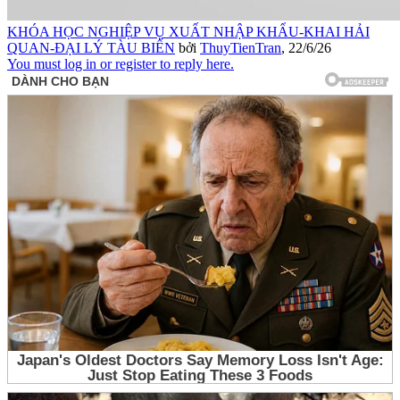
KHÓA HỌC NGHIỆP VỤ XUẤT NHẬP KHẨU-KHAI HẢI
QUAN-ĐẠI LÝ TÀU BIỂN
bởi
ThuyTienTran
,
22/6/26
You must log in or register to reply here.