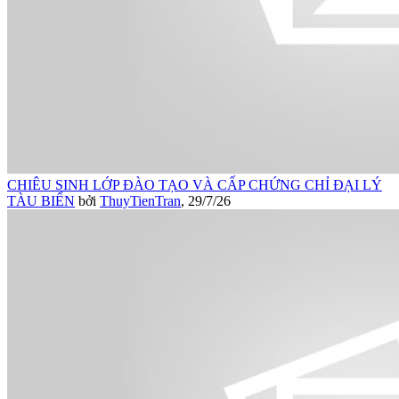
CHIÊU SINH LỚP ĐÀO TẠO VÀ CẤP CHỨNG CHỈ ĐẠI LÝ
TÀU BIỂN
bởi
ThuyTienTran
,
29/7/26