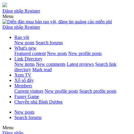
Đăng nhập
Register
Menu
Đăng nhập
Register
Rao vặt
New posts
Search forums
What's new
Featured content
New posts
New profile posts
Link Directory
New items
New comments
Latest reviews
Search link
directory
Mark read
Xem TV
Xổ số đây
Members
Current visitors
New profile posts
Search profile posts
Funny Game
Chuyển nhà Bình Dương
New posts
Search forums
Menu
Đăng nhập