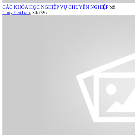
CÁC KHÓA HỌC NGHIỆP VỤ CHUYÊN NGHIỆP
bởi
ThuyTienTran
,
30/7/26