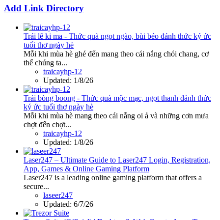
Add Link Directory
Trái lê ki ma - Thức quà ngọt ngào, bùi béo đánh thức ký ức
tuổi thơ ngày hè
Mỗi khi mùa hè ghé đến mang theo cái nắng chói chang, cơ
thể chúng ta...
traicayhp-12
Updated:
1/8/26
Trái bòng boong - Thức quà mộc mạc, ngọt thanh đánh thức
ký ức tuổi thơ ngày hè
Mỗi khi mùa hè mang theo cái nắng oi ả và những cơn mưa
chợt đến chợt...
traicayhp-12
Updated:
1/8/26
Laser247 – Ultimate Guide to Laser247 Login, Registration,
App, Games & Online Gaming Platform
Laser247 is a leading online gaming platform that offers a
secure...
laseer247
Updated:
6/7/26