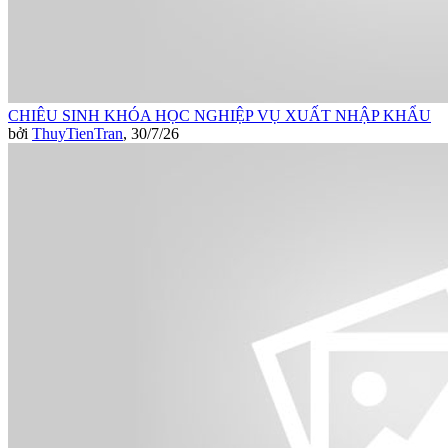
CHIÊU SINH KHÓA HỌC NGHIỆP VỤ XUẤT NHẬP KHẨU
bởi
ThuyTienTran
,
30/7/26