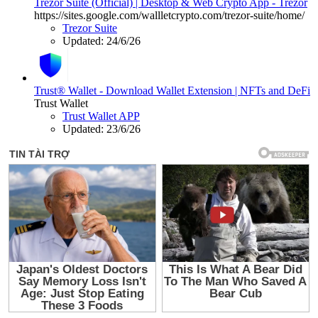
Trezor Suite (Official) | Desktop & Web Crypto App - Trezor
https://sites.google.com/wallletcrypto.com/trezor-suite/home/
Trezor Suite
Updated:
24/6/26
Trust® Wallet - Download Wallet Extension | NFTs and DeFi
Trust Wallet
Trust Wallet APP
Updated:
23/6/26