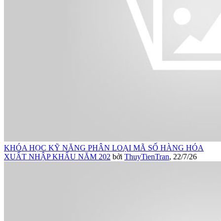
KHÓA HỌC KỸ NĂNG PHÂN LOẠI MÃ SỐ HÀNG HÓA
XUẤT NHẬP KHẨU NĂM 202
bởi
ThuyTienTran
,
22/7/26