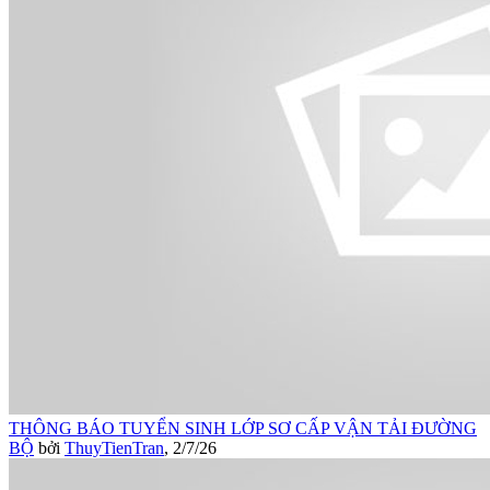
THÔNG BÁO TUYỂN SINH LỚP SƠ CẤP VẬN TẢI ĐƯỜNG
BỘ
bởi
ThuyTienTran
,
2/7/26