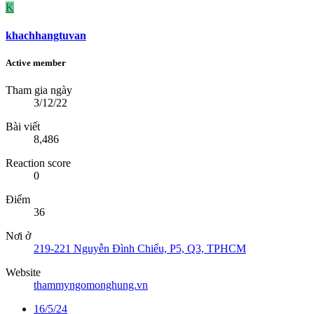
K
khachhangtuvan
Active member
Tham gia ngày
3/12/22
Bài viết
8,486
Reaction score
0
Điểm
36
Nơi ở
219-221 Nguyễn Đình Chiểu, P5, Q3, TPHCM
Website
thammyngomonghung.vn
16/5/24