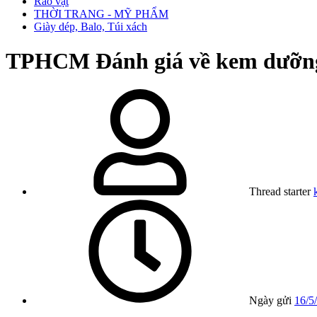
Rao vặt
THỜI TRANG - MỸ PHẨM
Giày dép, Balo, Túi xách
TPHCM
Đánh giá về kem dưỡn
Thread starter
Ngày gửi
16/5