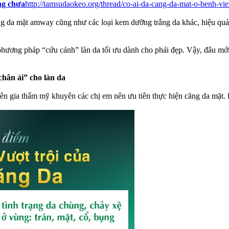
ng chưa
http://tamsudaokeo.org/thread/co-ai-da-cang-da-mat-o-benh-
g da mặt amway cũng như các loại kem dưỡng trắng da khác, hiệu quả t
ương pháp “cứu cánh” làn da tối ưu dành cho phái đẹp. Vậy, đâu mới 
hân ái” cho làn da
 gia thẩm mỹ khuyên các chị em nên ưu tiên thực hiện căng da mặt. 