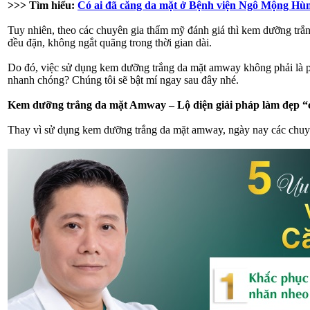
>>> Tìm hiểu:
Có ai đã căng da mặt ở Bệnh viện Ngô Mộng Hù
Tuy nhiên, theo các chuyên gia thẩm mỹ đánh giá thì kem dưỡng trắn
đều đặn, không ngắt quãng trong thời gian dài.
Do đó, việc sử dụng kem dưỡng trắng da mặt amway không phải là ph
nhanh chóng? Chúng tôi sẽ bật mí ngay sau đây nhé.
Kem dưỡng trắng da mặt Amway – Lộ diện giải pháp làm đẹp “c
Thay vì sử dụng kem dưỡng trắng da mặt amway, ngày nay các chuyên