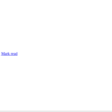
y
Mark read