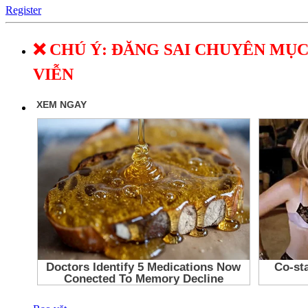
Register
❌ CHÚ Ý: ĐĂNG SAI CHUYÊN MỤC
VIỄN