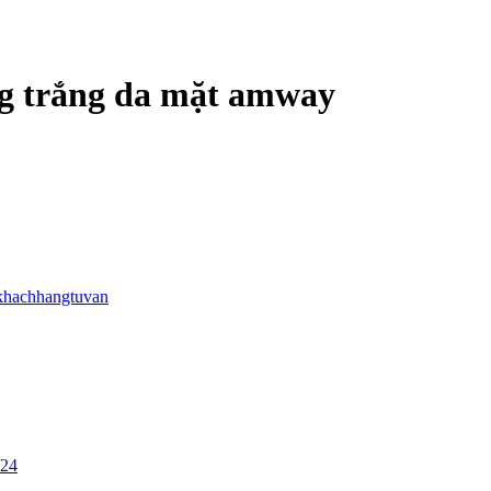
g trắng da mặt amway
khachhangtuvan
/24