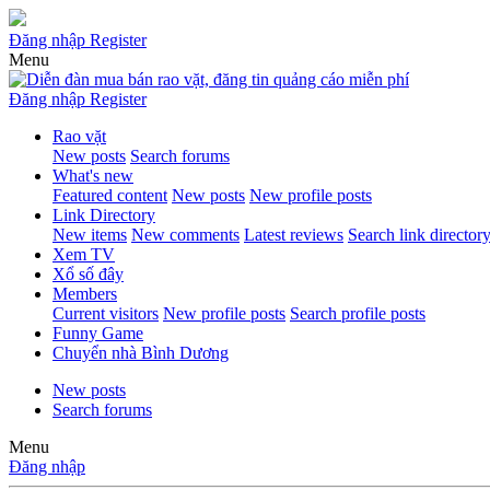
Đăng nhập
Register
Menu
Đăng nhập
Register
Rao vặt
New posts
Search forums
What's new
Featured content
New posts
New profile posts
Link Directory
New items
New comments
Latest reviews
Search link director
Xem TV
Xổ số đây
Members
Current visitors
New profile posts
Search profile posts
Funny Game
Chuyển nhà Bình Dương
New posts
Search forums
Menu
Đăng nhập