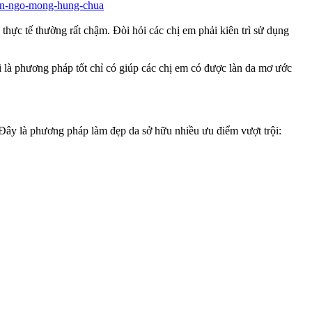
vien-ngo-mong-hung-chua
hực tế thường rất chậm. Đòi hỏi các chị em phải kiên trì sử dụng
là phương pháp tốt chỉ có giúp các chị em có được làn da mơ ước
Đây là phương pháp làm đẹp da sở hữu nhiều ưu điểm vượt trội: