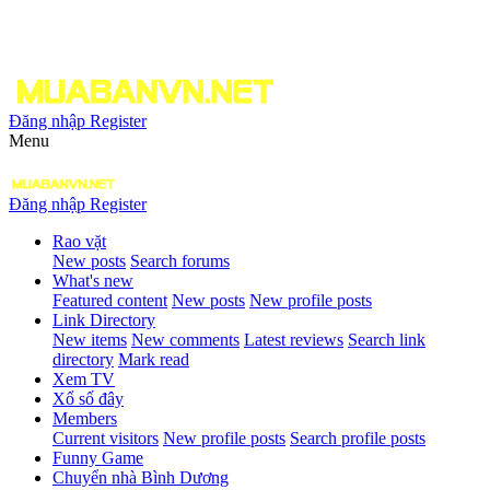
Đăng nhập
Register
Menu
Đăng nhập
Register
Rao vặt
New posts
Search forums
What's new
Featured content
New posts
New profile posts
Link Directory
New items
New comments
Latest reviews
Search link
directory
Mark read
Xem TV
Xổ số đây
Members
Current visitors
New profile posts
Search profile posts
Funny Game
Chuyển nhà Bình Dương