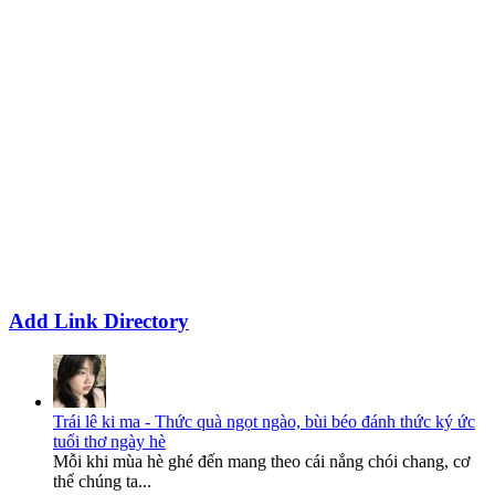
Add Link Directory
Trái lê ki ma - Thức quà ngọt ngào, bùi béo đánh thức ký ức
tuổi thơ ngày hè
Mỗi khi mùa hè ghé đến mang theo cái nắng chói chang, cơ
thể chúng ta...