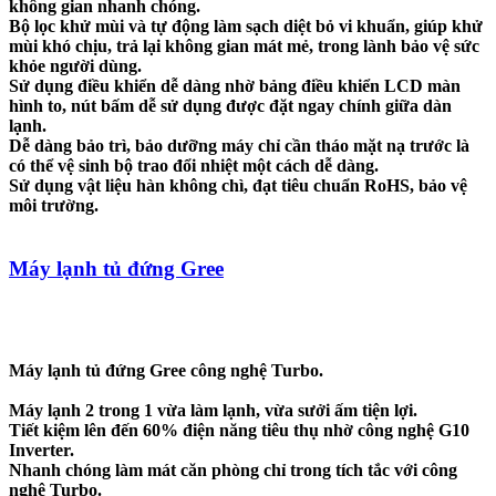
không gian nhanh chóng.
Bộ lọc khử mùi và tự động làm sạch diệt bỏ vi khuẩn, giúp khử
mùi khó chịu, trả lại không gian mát mẻ, trong lành bảo vệ sức
khỏe người dùng.
Sử dụng điều khiển dễ dàng nhờ bảng điều khiển LCD màn
hình to, nút bấm dễ sử dụng được đặt ngay chính giữa dàn
lạnh.
Dễ dàng bảo trì, bảo dưỡng máy chỉ cần tháo mặt nạ trước là
có thể vệ sinh bộ trao đổi nhiệt một cách dễ dàng.
Sử dụng vật liệu hàn không chì, đạt tiêu chuẩn RoHS, bảo vệ
môi trường.
Máy lạnh tủ đứng Gree
Máy lạnh tủ đứng Gree công nghệ Turbo.
Máy lạnh 2 trong 1 vừa làm lạnh, vừa sưởi ấm tiện lợi.
Tiết kiệm lên đến 60% điện năng tiêu thụ nhờ công nghệ G10
Inverter.
Nhanh chóng làm mát căn phòng chỉ trong tích tắc với công
nghệ Turbo.