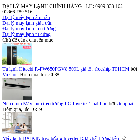
ĐẠI LÝ MÁY LẠNH CHÍNH HÃNG - LH: 0909 333 162 -
02866 789 516
Đại lý máy lạnh âm trần
Đại lý máy lạnh giấu trần
Đại lý máy lạnh treo tường
Đại lý máy lạnh tủ đứng
Chủ đề cùng chuyên mục
Tủ lạnh Hitachi R-FW650PGV8 509L giá tốt, freeship TPHCM
bởi
Vo Cuc
,
Hôm qua, lúc 20:38
Nên chọn Máy lạnh treo tường LG Inverter Thái Lan
bởi
vinhphat
,
Hôm qua, lúc 16:19
Máy lạnh DAIKIN treo tường Inverter R32 chất lượng bền
bởi