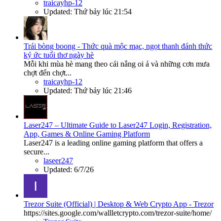
traicayhp-12
Updated:
Thứ bảy lúc 21:54
Trái bòng boong - Thức quà mộc mạc, ngọt thanh đánh thức
ký ức tuổi thơ ngày hè
Mỗi khi mùa hè mang theo cái nắng oi ả và những cơn mưa
chợt đến chợt...
traicayhp-12
Updated:
Thứ bảy lúc 21:46
Laser247 – Ultimate Guide to Laser247 Login, Registration,
App, Games & Online Gaming Platform
Laser247 is a leading online gaming platform that offers a
secure...
laseer247
Updated:
6/7/26
Trezor Suite (Official) | Desktop & Web Crypto App - Trezor
https://sites.google.com/wallletcrypto.com/trezor-suite/home/