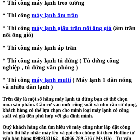
* Thi công máy lạnh treo tường
* Thi công
máy lạnh âm trần
* Thi công
máy lạnh giấu trần nối ống gió
(âm trần
nối ống gió)
* Thi công máy lạnh áp trần
* Thi công máy lạnh tủ đứng ( Tủ đứng công
nghiệp , tủ đứng văn phòng )
* Thi công
máy lạnh multi
( Máy lạnh 1 dàn nóng
và nhiều dàn lạnh )
Trên đây là một số hãng máy lạnh tủ đứng bạn có thể chọn
mua sản phẩm. Căn cứ vào mức công suất và nhu cầu sử dụng,
khách hàng có thể lựa chọn cho mình loại máy lạnh có công
suất và giá tiền phù hợp với gia đình mình.
Quý khách hàng cần tìm hiểu về máy cũng như lắp đặt công
trình thì hãy nhấc máy lên và gọi cho chúng tôi theo Hotline tư
vấn bán hàng 0909333162 - 02866 789 516 ( Ms Hà) - Tư vấn