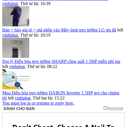
vinhphat
,
Thứ tư lúc 16:39
Bán + báo giá rẻ = giá nhập vào Máy lạnh treo tường LG ưu đã
bởi
vinhphat
,
Thứ tư lúc 10:19
Đại lý Điều hòa treo tường SHARP công suất 1.5HP miễn phí gia
bởi
vinhphat
,
Thứ tư lúc 08:22
Mua Điều hòa treo tường DAIKIN Inverter 1.5HP gọi cho chúng
tôi
bởi
vinhphat
,
Thứ hai lúc 15:22
You must log in or register to reply here.