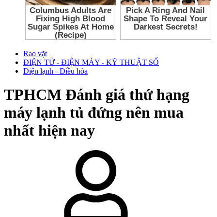
Rao vặt
ĐIỆN TỬ - ĐIỆN MÁY - KỸ THUẬT SỐ
Điện lạnh - Điều hòa
TPHCM
Đánh giá thứ hạng
máy lạnh tủ đứng nên mua
nhất hiện nay