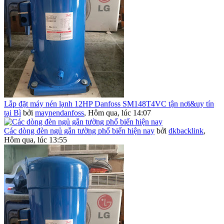
Lắp đặt máy nén lạnh 12HP Danfoss SM148T4VC tận nơi&uy tín
tại Bì
bởi
maynendanfoss
,
Hôm qua, lúc 14:07
Các dòng đèn ngủ gắn tường phổ biến hiện nay
bởi
dkbacklink
,
Hôm qua, lúc 13:55