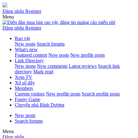
Đăng nhập
Register
Menu
Đăng nhập
Register
Rao vặt
New posts
Search forums
What's new
Featured content
New posts
New profile posts
Link Directory
New items
New comments
Latest reviews
Search link
directory
Mark read
Xem TV
Xổ số đây
Members
Current visitors
New profile posts
Search profile posts
Funny Game
Chuyển nhà Bình Dương
New posts
Search forums
Menu
Đăng nhập