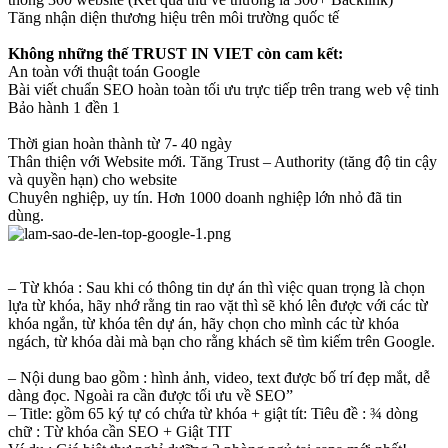
Tăng nhận diện thương hiệu trên môi trường quốc tế
Không những thế TRUST IN VIET còn cam kết:
An toàn với thuật toán Google
Bài viết chuẩn SEO hoàn toàn tối ưu trực tiếp trên trang web vệ tinh
Bảo hành 1 đền 1
Thời gian hoàn thành từ 7- 40 ngày
Thân thiện với Website mới. Tăng Trust – Authority (tăng độ tin cậy
và quyền hạn) cho website
Chuyên nghiệp, uy tín. Hơn 1000 doanh nghiệp lớn nhỏ đã tin
dùng.
– Từ khóa : Sau khi có thông tin dự án thì việc quan trọng là chọn
lựa từ khóa, hãy nhớ rằng tin rao vặt thì sẽ khó lên được với các từ
khóa ngắn, từ khóa tên dự án, hãy chọn cho mình các từ khóa
ngách, từ khóa dài mà bạn cho rằng khách sẽ tìm kiếm trên Google.
– Nội dung bao gồm : hình ảnh, video, text được bố trí đẹp mắt, dễ
dàng đọc. Ngoài ra cần được tối ưu về SEO”
– Title: gồm 65 ký tự có chứa từ khóa + giật tít: Tiêu đề : ¾ dòng
chữ : Từ khóa cần SEO + Giật TIT