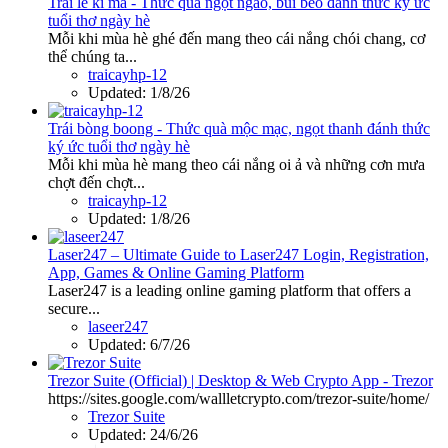
Trái lê ki ma - Thức quà ngọt ngào, bùi béo đánh thức ký ức
tuổi thơ ngày hè
Mỗi khi mùa hè ghé đến mang theo cái nắng chói chang, cơ
thể chúng ta...
traicayhp-12
Updated:
1/8/26
Trái bòng boong - Thức quà mộc mạc, ngọt thanh đánh thức
ký ức tuổi thơ ngày hè
Mỗi khi mùa hè mang theo cái nắng oi ả và những cơn mưa
chợt đến chợt...
traicayhp-12
Updated:
1/8/26
Laser247 – Ultimate Guide to Laser247 Login, Registration,
App, Games & Online Gaming Platform
Laser247 is a leading online gaming platform that offers a
secure...
laseer247
Updated:
6/7/26
Trezor Suite (Official) | Desktop & Web Crypto App - Trezor
https://sites.google.com/wallletcrypto.com/trezor-suite/home/
Trezor Suite
Updated:
24/6/26