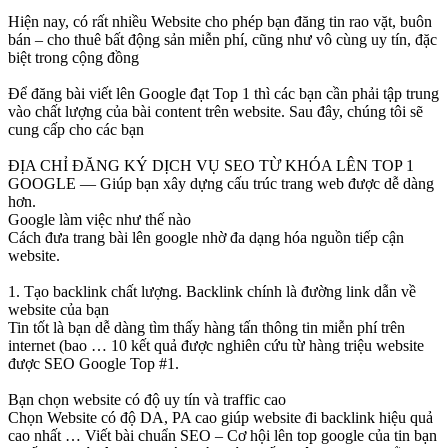
Hiện nay, có rất nhiều Website cho phép bạn đăng tin rao vặt, buôn
bán – cho thuê bất động sản miễn phí, cũng như vô cùng uy tín, đặc
biệt trong cộng đồng
Để đăng bài viết lên Google đạt Top 1 thì các bạn cần phải tập trung
vào chất lượng của bài content trên website. Sau đây, chúng tôi sẽ
cung cấp cho các bạn
ĐỊA CHỈ ĐĂNG KÝ DỊCH VỤ SEO TỪ KHÓA LÊN TOP 1
GOOGLE — Giúp bạn xây dựng cấu trúc trang web được dễ dàng
hơn.
Google làm việc như thế nào
Cách đưa trang bài lên google nhờ đa dạng hóa nguồn tiếp cận
website.
1. Tạo backlink chất lượng. Backlink chính là đường link dẫn về
website của bạn
Tin tốt là bạn dễ dàng tìm thấy hàng tấn thông tin miễn phí trên
internet (bao … 10 kết quả được nghiên cứu từ hàng triệu website
được SEO Google Top #1.
Bạn chọn website có độ uy tín và traffic cao
Chọn Website có độ DA, PA cao giúp website đi backlink hiệu quả
cao nhất … Viết bài chuẩn SEO – Cơ hội lên top google của tin bạn