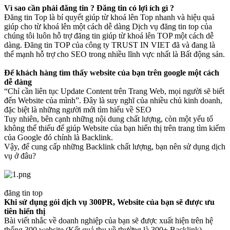
Vì sao cần phải đăng tin ? Đăng tin có lợi ích gì ?
Đăng tin Top là bí quyết giúp từ khoá lên Top nhanh và hiệu quả
giúp cho từ khoá lên một cách dễ dàng Dịch vụ đăng tin top của
chúng tôi luôn hỗ trợ đăng tin giúp từ khoá lên TOP một cách dễ
dàng. Đăng tin TOP của công ty TRUST IN VIET đã và đang là
thế mạnh hỗ trợ cho SEO trong nhiều lĩnh vực nhất là Bất động sản.
Để khách hàng tìm thấy website của bạn trên google một cách
dễ dàng
“Chỉ cần liên tục Update Content trên Trang Web, mọi người sẽ biết
đến Website của mình”. Đây là suy nghĩ của nhiều chủ kinh doanh,
đặc biệt là những người mới tìm hiểu về SEO
Tuy nhiên, bên cạnh những nội dung chất lượng, còn một yếu tố
không thể thiếu để giúp Website của bạn hiển thị trên trang tìm kiếm
của Google đó chính là Backlink.
Vậy, để cung cấp những Backlink chất lượng, bạn nên sử dụng dịch
vụ ở đâu?
đăng tin top
Khi sử dụng gói dịch vụ 300PR, Website của bạn sẽ được ưu
tiên hiển thị
Bài viết nhắc về doanh nghiệp của bạn sẽ được xuất hiện trên hệ
thống 300 website (Kết quả thu về thường là 300+ Backlink)