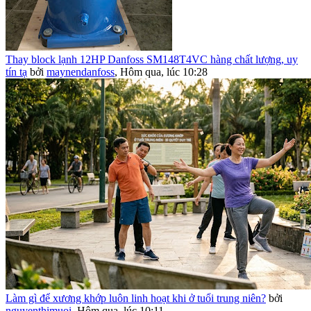
Thay block lạnh 12HP Danfoss SM148T4VC hàng chất lượng, uy
tín tạ
bởi
maynendanfoss
,
Hôm qua, lúc 10:28
Làm gì để xương khớp luôn linh hoạt khi ở tuổi trung niên?
bởi
nguyenthimuoi
,
Hôm qua, lúc 10:11