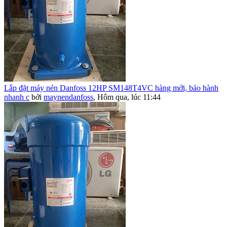
Lắp đặt máy nén Danfoss 12HP SM148T4VC hàng mới, bảo hành
nhanh c
bởi
maynendanfoss
,
Hôm qua, lúc 11:44