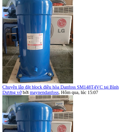
Chuyên lắp đặt block điều hòa Danfoss SM148T4VC tại Bình
Dương vớ
bởi
maynendanfoss
,
Hôm qua, lúc 15:07