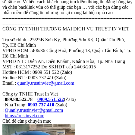
sẽ rất cao. Vì bên cạch khách hàng tìm kiếm thông tin đăng bằng tay
và chèn backlink vừa có thể giúp các bạn … với các bạn dùng các
phần mềm để đăng tin nhưng nó lại mang lại hiệu quả cao
--------------------------------------------------------------------------------------
----------------------
CÔNG TY TNHH THƯƠNG MẠI DỊCH VỤ TRUST IN VIET
Trụ sở chính : 25/25B Sơn Kỳ, Phường Sơn Kỳ, Quận Tân Phú,
Tp. Hồ Chí Minh
VPĐD HCM : 406/36 Cộng Hoà, Phường 13, Quận Tân Bình, Tp.
Hồ Chí Minh
VPĐD NT : Diên An, Diên Khánh, Khánh Hòa, Tp. Nha Trang
MST : 0313177252 Do SKHĐT cấp 24/03/2015
Hotline HCM : 0909 551 522 (Zalo)
Hotline NT : 0903 737 410(Zalo)
Email :
quanly.trustinviet@gmail.com
Công ty TNHH Trust In Viet
:
089.88.522.78 –
0909.551.522
(Zalo)
: Nha Trang:
0903 737 410
(Zalo)
:
Quanly.trustinviet@gmail.com
:
https://trustinvet.com
Chủ đề cùng chuyên mục