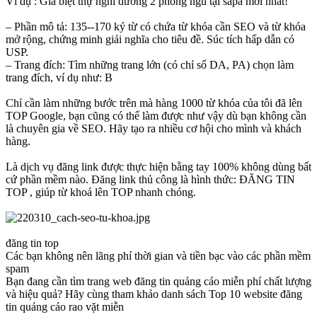
Ví dụ : Giá biệt thự nghỉ dưỡng 2 phòng ngủ tại sapa mới nhất!
– Phần mô tả: 135-‐170 ký từ có chứa từ khóa cần SEO và từ khóa
mở rộng, chứng minh giải nghĩa cho tiêu đề. Súc tích hấp dẫn có
USP.
– Trang đích: Tìm những trang lớn (có chỉ số DA, PA) chọn làm
trang đích, ví dụ như: B
Chỉ cần làm những bước trên mà hàng 1000 từ khóa của tôi đã lên
TOP Google, bạn cũng có thể làm được như vậy dù bạn không cần
là chuyên gia về SEO. Hãy tạo ra nhiều cơ hội cho mình và khách
hàng.
Là dịch vụ đăng link được thực hiện bằng tay 100% không dùng bất
cứ phần mềm nào. Đăng link thủ công là hình thức: ĐĂNG TIN
TOP , giúp từ khoá lên TOP nhanh chóng.
đăng tin top
Các bạn không nên lãng phí thời gian và tiền bạc vào các phần mềm
spam
Bạn đang cần tìm trang web đăng tin quảng cáo miễn phí chất lượng
và hiệu quả? Hãy cùng tham khảo danh sách Top 10 website đăng
tin quảng cáo rao vặt miễn