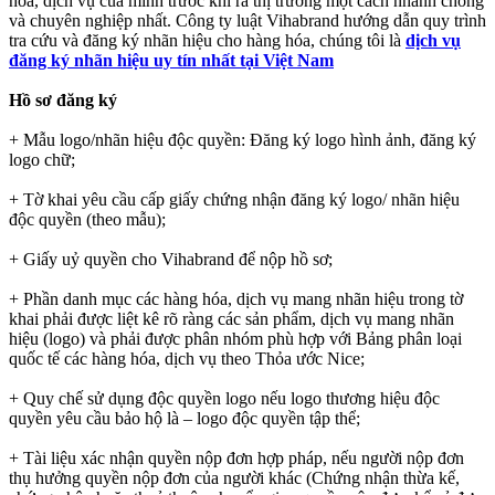
hóa, dịch vụ của mình trước khi ra thị trường một cách nhanh chóng
và chuyên nghiệp nhất. Công ty luật Vihabrand hướng dẫn quy trình
tra cứu và đăng ký nhãn hiệu cho hàng hóa, chúng tôi là
dịch vụ
đăng ký nhãn hiệu uy tín nhất tại Việt Nam
Hồ sơ đăng ký
+ Mẫu logo/nhãn hiệu độc quyền: Đăng ký logo hình ảnh, đăng ký
logo chữ;
+ Tờ khai yêu cầu cấp giấy chứng nhận đăng ký logo/ nhãn hiệu
độc quyền (theo mẫu);
+ Giấy uỷ quyền cho Vihabrand để nộp hồ sơ;
+ Phần danh mục các hàng hóa, dịch vụ mang nhãn hiệu trong tờ
khai phải được liệt kê rõ ràng các sản phẩm, dịch vụ mang nhãn
hiệu (logo) và phải được phân nhóm phù hợp với Bảng phân loại
quốc tế các hàng hóa, dịch vụ theo Thỏa ước Nice;
+ Quy chế sử dụng độc quyền logo nếu logo thương hiệu độc
quyền yêu cầu bảo hộ là – logo độc quyền tập thể;
+ Tài liệu xác nhận quyền nộp đơn hợp pháp, nếu người nộp đơn
thụ hưởng quyền nộp đơn của người khác (Chứng nhận thừa kế,