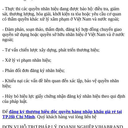
- Thực thi các quyền nhãn hiệu đang được bảo hộ: điều tra, giám
sát, thương lượng, hòa giải, khởi kiện ra tòa hoặc yêu cầu cơ quan
có thẩm quyền khác xử lý xâm phạm ở Việt Nam và nước ngoài;
- Đàm phán, soạn thảo, thẩm định, đăng ký hợp đồng chuyển giao
quyền sử dụng hoặc quyền sở hữu nhãn hiệu ở Việt Nam và ở nước
ngoài;
- Tư vấn chiến lược xây dựng, phát triển thương hiệu;
- Xử lý vi phạm nhãn hiệu;
- Phản đối đơn đăng ký nhãn hiệu;
- Khiếu nại các vấn đề liên quan đến xác lập, bảo vệ quyền nhãn
hiệu;
- Hủy bỏ hiệu lực giấy chứng nhận đăng ký nhãn hiệu theo qui định
của pháp luật.
Để
đăng ký thương hiệu độc quyền hàng nhập khẩu giá rẻ tại
TP.Hồ Chí Minh
. Quý khách hàng vui lòng liên hệ
ĐƠN VỊ HỖ TRỢ PHÁP LÝ DOANH NGHIỆP VIHABRAND