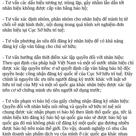
- Tư vấn các dấu hiệu tương tự, trùng lặp, gây nhầm lẫn dẫn tới
nhãn hiệu không được cấp văn bằng bảo hộ;
- Tư vấn xác định nhóm, phân nhóm cho nhãn hiệu để tránh bị từ
chối về mặt hình thức, nội dung trong quá trình xét nghiệm đơn
nhãn hiệu tại Cục Sở hữu trí tuệ;
- Tư vấn phương án sửa đổi đăng ký nhãn hiệu để có khả năng
đăng ký cấp văn bằng cho chủ sở hữu;
- Tư vấn hướng dẫn thời điểm xác lập quyền đối với nhãn hiệu:
Theo qui định của pháp luật Việt Nam và một số nước nhãn hiệu chỉ
được xác lập quyền trênc ơ sở quyết định cấp văn bằng bảo hộ độc
quyền hoặc công nhận đăng ký quốc tế của Cục Sở hữu trí tuệ. Đây
chính là nguyên tắc ưu tiên người đăng ký trước khác với luật sở
hữu trí tuệ của Mỹ và một số quốc gia khác nhãn hiệu được xác lập
trên cơ sở chứng minh ưu tiên người sử dụng trước;
- Tư vấn phạm vi bảo hộ của giấy chứng nhận đăng ký nhãn hiệu:
Quyền đối với nhãn hiệu nói riêng và quyền sở hữu trí tuệ nói
chung được xác nhận phạm vi bảo hộ theo lãnh thổ quốc gia, tức là
nhãn hiệu khi đăng ký bảo hộ tại quốc gia nào sẽ được bảo hộ tại
quốc gia đó mà không phải cứ đăng ký một quốc gia đương nhiên
được bảo hộ trên toàn thế giới. Do vậy, doanh nghiệp có nhu cầu
kinh doanh sản phẩm dịch vụ của mình ở các quốc gia khác nhau