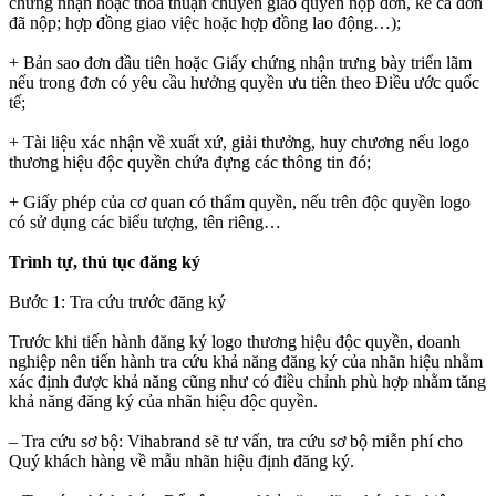
chứng nhận hoặc thoả thuận chuyển giao quyền nộp đơn, kể cả đơn
đã nộp; hợp đồng giao việc hoặc hợp đồng lao động…);
+ Bản sao đơn đầu tiên hoặc Giấy chứng nhận trưng bày triển lãm
nếu trong đơn có yêu cầu hưởng quyền ưu tiên theo Điều ước quốc
tế;
+ Tài liệu xác nhận về xuất xứ, giải thưởng, huy chương nếu logo
thương hiệu độc quyền chứa đựng các thông tin đó;
+ Giấy phép của cơ quan có thẩm quyền, nếu trên độc quyền logo
có sử dụng các biểu tượng, tên riêng…
Trình tự, thủ tục đăng ký
Bước 1: Tra cứu trước đăng ký
Trước khi tiến hành đăng ký logo thương hiệu độc quyền, doanh
nghiệp nên tiến hành tra cứu khả năng đăng ký của nhãn hiệu nhằm
xác định được khả năng cũng như có điều chỉnh phù hợp nhằm tăng
khả năng đăng ký của nhãn hiệu độc quyền.
– Tra cứu sơ bộ: Vihabrand sẽ tư vấn, tra cứu sơ bộ miễn phí cho
Quý khách hàng về mẫu nhãn hiệu định đăng ký.