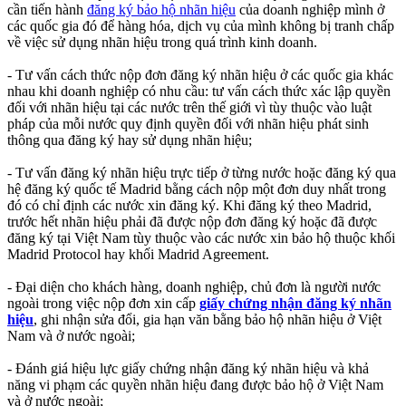
cần tiến hành
đăng ký bảo hộ nhãn hiệu
của doanh nghiệp mình ở
các quốc gia đó để hàng hóa, dịch vụ của mình không bị tranh chấp
về việc sử dụng nhãn hiệu trong quá trình kinh doanh.
- Tư vấn cách thức nộp đơn đăng ký nhãn hiệu ở các quốc gia khác
nhau khi doanh nghiệp có nhu cầu: tư vấn cách thức xác lập quyền
đối với nhãn hiệu tại các nước trên thế giới vì tùy thuộc vào luật
pháp của mỗi nước quy định quyền đối với nhãn hiệu phát sinh
thông qua đăng ký hay sử dụng nhãn hiệu;
- Tư vấn đăng ký nhãn hiệu trực tiếp ở từng nước hoặc đăng ký qua
hệ đăng ký quốc tế Madrid bằng cách nộp một đơn duy nhất trong
đó có chỉ định các nước xin đăng ký. Khi đăng ký theo Madrid,
trước hết nhãn hiệu phải đã được nộp đơn đăng ký hoặc đã được
đăng ký tại Việt Nam tùy thuộc vào các nước xin bảo hộ thuộc khối
Madrid Protocol hay khối Madrid Agreement.
- Đại diện cho khách hàng, doanh nghiệp, chủ đơn là người nước
ngoài trong việc nộp đơn xin cấp
giấy chứng nhận đăng ký nhãn
hiệu
, ghi nhận sửa đổi, gia hạn văn bằng bảo hộ nhãn hiệu ở Việt
Nam và ở nước ngoài;
- Đánh giá hiệu lực giấy chứng nhận đăng ký nhãn hiệu và khả
năng vi phạm các quyền nhãn hiệu đang được bảo hộ ở Việt Nam
và ở nước ngoài;