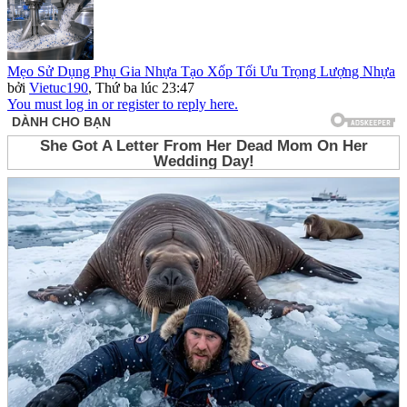
Mẹo Sử Dụng Phụ Gia Nhựa Tạo Xốp Tối Ưu Trọng Lượng Nhựa
bởi
Vietuc190
,
Thứ ba lúc 23:47
You must log in or register to reply here.