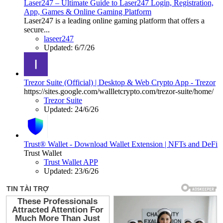
Laser247 – Ultimate Guide to Laser247 Login, Registration,
App, Games & Online Gaming Platform
Laser247 is a leading online gaming platform that offers a
secure...
laseer247
Updated:
6/7/26
Trezor Suite (Official) | Desktop & Web Crypto App - Trezor
https://sites.google.com/wallletcrypto.com/trezor-suite/home/
Trezor Suite
Updated:
24/6/26
Trust® Wallet - Download Wallet Extension | NFTs and DeFi
Trust Wallet
Trust Wallet APP
Updated:
23/6/26