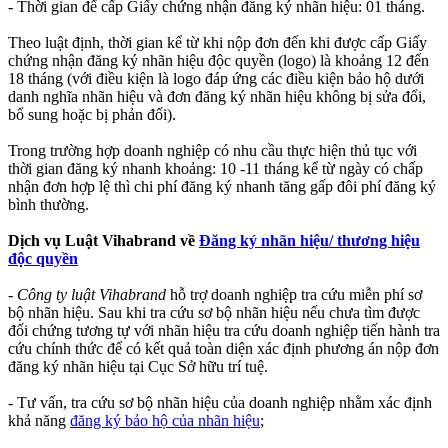
- Thời gian để cấp Giấy chứng nhận đăng ký nhãn hiệu: 01 tháng.
Theo luật định, thời gian kể từ khi nộp đơn đến khi được cấp Giấy
chứng nhận đăng ký nhãn hiệu độc quyền (logo) là khoảng 12 đến
18 tháng (với điều kiện là logo đáp ứng các điều kiện bảo hộ dưới
danh nghĩa nhãn hiệu và đơn đăng ký nhãn hiệu không bị sửa đổi,
bổ sung hoặc bị phản đối).
Trong trường hợp doanh nghiệp có nhu cầu thực hiện thủ tục với
thời gian đăng ký nhanh khoảng: 10 -11 tháng kể từ ngày có chấp
nhận đơn hợp lệ thì chi phí đăng ký nhanh tăng gấp đôi phí đăng ký
bình thường.
Dịch vụ Luật Vihabrand về
Đăng ký nhãn hiệu/ thương hiệu
độc quyền
-
Công ty luật Vihabrand
hỗ trợ doanh nghiệp tra cứu miễn phí sơ
bộ nhãn hiệu. Sau khi tra cứu sơ bộ nhãn hiệu nếu chưa tìm được
đối chứng tương tự với nhãn hiệu tra cứu doanh nghiệp tiến hành tra
cứu chính thức để có kết quả toàn diện xác định phương án nộp đơn
đăng ký nhãn hiệu tại Cục Sở hữu trí tuệ.
- Tư vấn, tra cứu sơ bộ nhãn hiệu của doanh nghiệp nhằm xác định
khả năng
đăng ký bảo hộ của nhãn hiệu
;