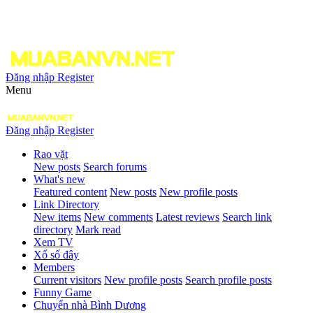
Đăng nhập
Register
Menu
Đăng nhập
Register
Rao vặt
New posts
Search forums
What's new
Featured content
New posts
New profile posts
Link Directory
New items
New comments
Latest reviews
Search link
directory
Mark read
Xem TV
Xổ số đây
Members
Current visitors
New profile posts
Search profile posts
Funny Game
Chuyển nhà Bình Dương