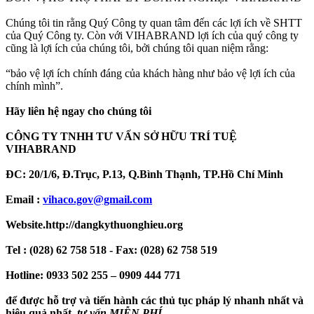
Chúng tôi tin rằng Quý Công ty quan tâm đến các lợi ích về SHTT
của Quý Công ty. Còn với VIHABRAND lợi ích của quý công ty
cũng là lợi ích của chúng tôi, bởi chúng tôi quan niệm rằng:
“bảo vệ lợi ích chính đáng của khách hàng như bảo vệ lợi ích của
chính mình”.
Hãy liên hệ ngay cho chúng tôi
CÔNG TY TNHH TƯ VẤN SỞ HỮU TRÍ TUỆ
VIHABRAND
ĐC: 20/1/6, Đ.Trục, P.13, Q.Bình Thạnh, TP.Hồ Chí Minh
Email :
vihaco.gov@gmail.com
Website.http://dangkythuonghieu.org
Tel : (028) 62 758 518 - Fax: (028) 62 758 519
Hotline: 0933 502 255 – 0909 444 771
để được hỗ trợ và tiến hành các thủ tục pháp lý nhanh nhất và
hiệu quả nhất,
tư vấn MIỄN PHÍ