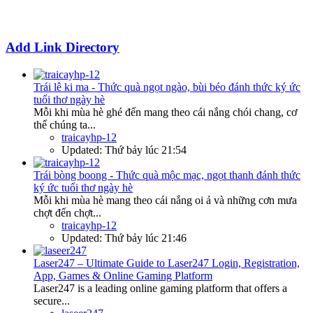
Add Link Directory
Trái lê ki ma - Thức quà ngọt ngào, bùi béo đánh thức ký ức
tuổi thơ ngày hè
Mỗi khi mùa hè ghé đến mang theo cái nắng chói chang, cơ
thể chúng ta...
traicayhp-12
Updated:
Thứ bảy lúc 21:54
Trái bòng boong - Thức quà mộc mạc, ngọt thanh đánh thức
ký ức tuổi thơ ngày hè
Mỗi khi mùa hè mang theo cái nắng oi ả và những cơn mưa
chợt đến chợt...
traicayhp-12
Updated:
Thứ bảy lúc 21:46
Laser247 – Ultimate Guide to Laser247 Login, Registration,
App, Games & Online Gaming Platform
Laser247 is a leading online gaming platform that offers a
secure...