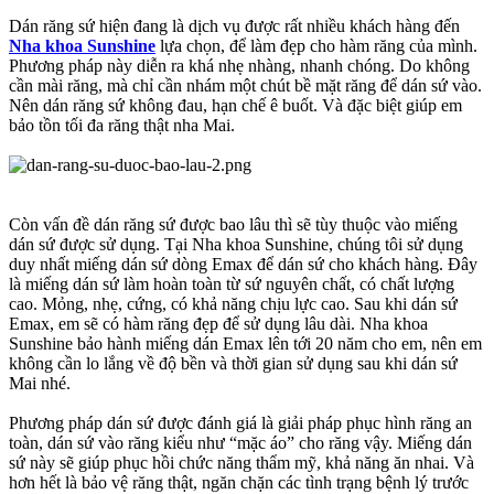
Dán răng sứ hiện đang là dịch vụ được rất nhiều khách hàng đến
Nha khoa Sunshine
lựa chọn, để làm đẹp cho hàm răng của mình.
Phương pháp này diễn ra khá nhẹ nhàng, nhanh chóng. Do không
cần mài răng, mà chỉ cần nhám một chút bề mặt răng để dán sứ vào.
Nên dán răng sứ không đau, hạn chế ê buốt. Và đặc biệt giúp em
bảo tồn tối đa răng thật nha Mai.
Còn vấn đề dán răng sứ được bao lâu thì sẽ tùy thuộc vào miếng
dán sứ được sử dụng. Tại Nha khoa Sunshine, chúng tôi sử dụng
duy nhất miếng dán sứ dòng Emax để dán sứ cho khách hàng. Đây
là miếng dán sứ làm hoàn toàn từ sứ nguyên chất, có chất lượng
cao. Mỏng, nhẹ, cứng, có khả năng chịu lực cao. Sau khi dán sứ
Emax, em sẽ có hàm răng đẹp để sử dụng lâu dài. Nha khoa
Sunshine bảo hành miếng dán Emax lên tới 20 năm cho em, nên em
không cần lo lắng về độ bền và thời gian sử dụng sau khi dán sứ
Mai nhé.
Phương pháp dán sứ được đánh giá là giải pháp phục hình răng an
toàn, dán sứ vào răng kiểu như “mặc áo” cho răng vậy. Miếng dán
sứ này sẽ giúp phục hồi chức năng thẩm mỹ, khả năng ăn nhai. Và
hơn hết là bảo vệ răng thật, ngăn chặn các tình trạng bệnh lý trước