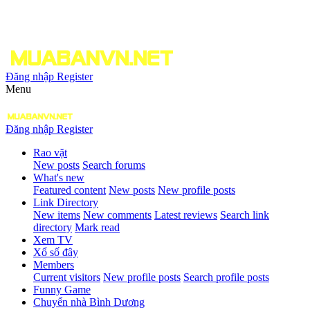
Đăng nhập
Register
Menu
Đăng nhập
Register
Rao vặt
New posts
Search forums
What's new
Featured content
New posts
New profile posts
Link Directory
New items
New comments
Latest reviews
Search link
directory
Mark read
Xem TV
Xổ số đây
Members
Current visitors
New profile posts
Search profile posts
Funny Game
Chuyển nhà Bình Dương