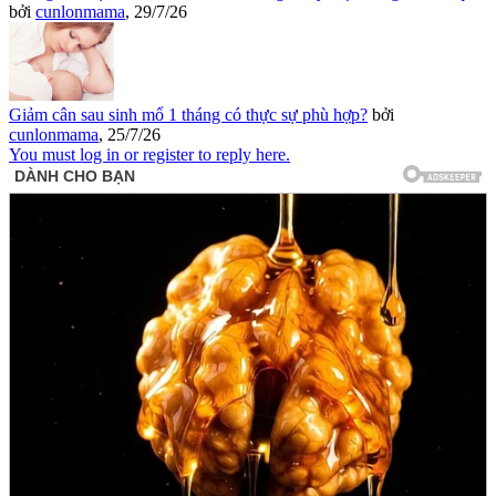
bởi
cunlonmama
,
29/7/26
Giảm cân sau sinh mổ 1 tháng có thực sự phù hợp?
bởi
cunlonmama
,
25/7/26
You must log in or register to reply here.