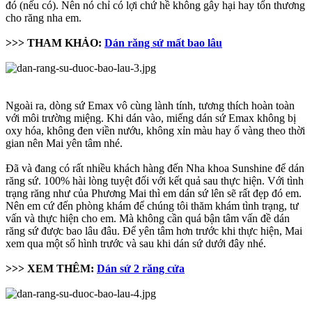
đó (nếu có). Nên nó chỉ có lợi chứ hề không gây hại hay tổn thương
cho răng nha em.
>>> THAM KHẢO:
Dán răng sứ mất bao lâu
Ngoài ra, dòng sứ Emax vô cùng lành tính, tương thích hoàn toàn
với môi trường miệng. Khi dán vào, miếng dán sứ Emax không bị
oxy hóa, không đen viền nướu, không xỉn màu hay ố vàng theo thời
gian nên Mai yên tâm nhé.
Đã và đang có rất nhiều khách hàng đến Nha khoa Sunshine để dán
răng sứ. 100% hài lòng tuyệt đối với kết quả sau thực hiện. Với tình
trạng răng như của Phương Mai thì em dán sứ lên sẽ rất đẹp đó em.
Nên em cứ đến phòng khám để chúng tôi thăm khám tình trạng, tư
vấn và thực hiện cho em. Mà không cần quá bận tâm vấn đề dán
răng sứ được bao lâu đâu. Để yên tâm hơn trước khi thực hiện, Mai
xem qua một số hình trước và sau khi dán sứ dưới đây nhé.
>>> XEM THÊM:
Dán sứ 2 răng cửa