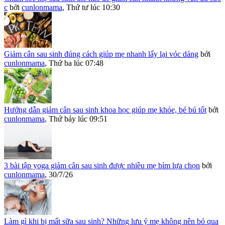
c
bởi
cunlonmama
,
Thứ tư lúc 10:30
Giảm cân sau sinh đúng cách giúp mẹ nhanh lấy lại vóc dáng
bởi
cunlonmama
,
Thứ ba lúc 07:48
Hướng dẫn giảm cân sau sinh khoa học giúp mẹ khỏe, bé bú tốt
bởi
cunlonmama
,
Thứ bảy lúc 09:51
3 bài tập yoga giảm cân sau sinh được nhiều mẹ bỉm lựa chọn
bởi
cunlonmama
,
30/7/26
Làm gì khi bị mất sữa sau sinh? Những lưu ý mẹ không nên bỏ qua