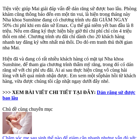
Tiện việc giúp Mai giải đáp vấn đề dán răng sứ được bao lâu. Phòng
khám cũng thông báo đến em một tin vui, là hiện trong tháng này
Nha khoa Sunshine đang có chương trình ưu đãi GIẢM NGAY
50% chi phí khi em dán sứ Emax. Cụ thể giá niêm yết ban đầu là 8
triệu. Nếu em đăng ký thực hiện bây giờ thì chi phí chỉ còn 4 triệu
thôi em nhé. Chương trình ưu đãi chỉ dành cho 20 khách hàng
nhanh tay đăng ký sớm nhất mà thôi. Do đó em tranh thủ thời gian
nha Mai.
Hiện đã và đang có rất nhiều khách hàng có mặt tại Nha khoa
Sunshine, để tham gia chương trình thẩm mỹ răng, trong đó có dán
răng sứ với chi phí ưu đãi. Ai ai sau thực hiện cũng vô cùng hài
lòng với kết quả mình nhận được. Em xem một sốphản hồi từ khách
hàng, vừa được chúng tôi cập nhật ngay dưới đây nhé.
>>> XEM BÀI VIẾT CHI TIẾT TẠI ĐÂY:
Dán răng sứ được
bao lâu
Chủ đề cùng chuyên mục
Chăm sóc mẹ sau sinh thế nào để giảm cân nhanh nhưng vẫn đủ sức