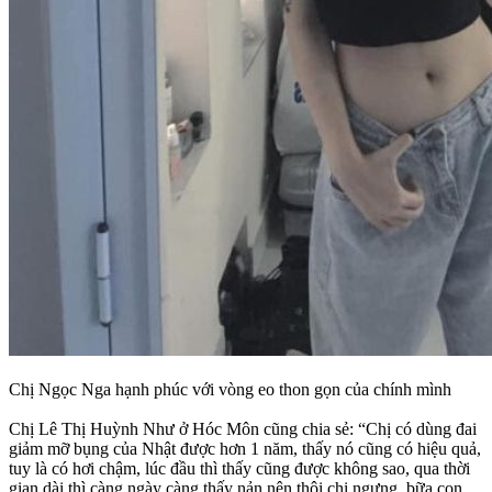
Chị Ngọc Nga hạnh phúc với vòng eo thon gọn của chính mình
Chị Lê Thị Huỳnh Như ở Hóc Môn cũng chia sẻ: “Chị có dùng đai
giảm mỡ bụng của Nhật được hơn 1 năm, thấy nó cũng có hiệu quả,
tuy là có hơi chậm, lúc đầu thì thấy cũng được không sao, qua thời
gian dài thì càng ngày càng thấy nản nên thôi chị ngưng. bữa con