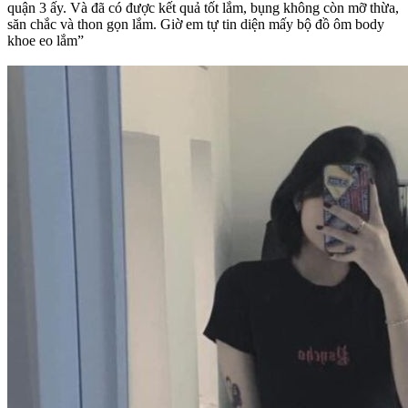
quận 3 ấy. Và đã có được kết quả tốt lắm, bụng không còn mỡ thừa,
săn chắc và thon gọn lắm. Giờ em tự tin diện mấy bộ đồ ôm body
khoe eo lắm”