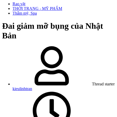
Rao vặt
THỜI TRANG - MỸ PHẨM
Thẫm mỹ, Spa
Đai giảm mỡ bụng của Nhật
Bản
Thread starter
kieulinhtran