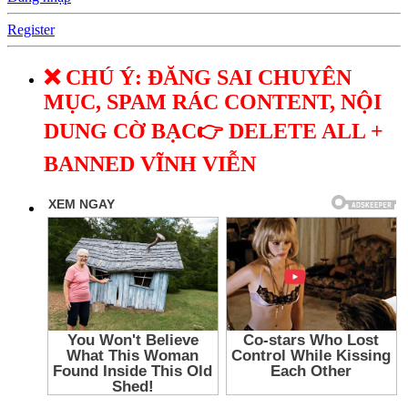
Register
❌ CHÚ Ý: ĐĂNG SAI CHUYÊN
MỤC, SPAM RÁC CONTENT, NỘI
DUNG CỜ BẠC👉 DELETE ALL +
BANNED VĨNH VIỄN