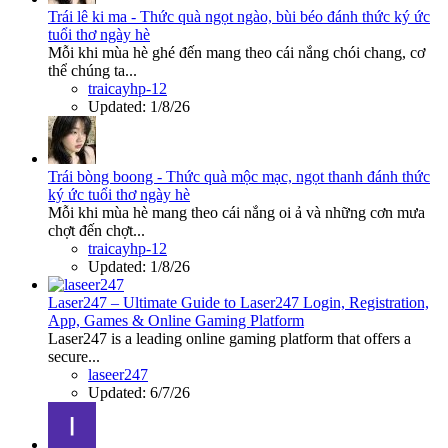
Trái lê ki ma - Thức quà ngọt ngào, bùi béo đánh thức ký ức
tuổi thơ ngày hè
Mỗi khi mùa hè ghé đến mang theo cái nắng chói chang, cơ
thể chúng ta...
traicayhp-12
Updated:
1/8/26
Trái bòng boong - Thức quà mộc mạc, ngọt thanh đánh thức
ký ức tuổi thơ ngày hè
Mỗi khi mùa hè mang theo cái nắng oi ả và những cơn mưa
chợt đến chợt...
traicayhp-12
Updated:
1/8/26
Laser247 – Ultimate Guide to Laser247 Login, Registration,
App, Games & Online Gaming Platform
Laser247 is a leading online gaming platform that offers a
secure...
laseer247
Updated:
6/7/26