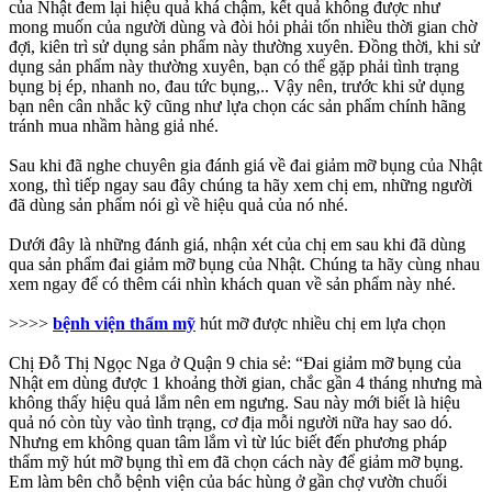
của Nhật đem lại hiệu quả khá chậm, kết quả không được như
mong muốn của người dùng và đòi hỏi phải tốn nhiều thời gian chờ
đợi, kiên trì sử dụng sản phẩm này thường xuyên. Đồng thời, khi sử
dụng sản phẩm này thường xuyên, bạn có thể gặp phải tình trạng
bụng bị ép, nhanh no, đau tức bụng,.. Vậy nên, trước khi sử dụng
bạn nên cân nhắc kỹ cũng như lựa chọn các sản phẩm chính hãng
tránh mua nhầm hàng giả nhé.
Sau khi đã nghe chuyên gia đánh giá về đai giảm mỡ bụng của Nhật
xong, thì tiếp ngay sau đây chúng ta hãy xem chị em, những người
đã dùng sản phẩm nói gì về hiệu quả của nó nhé.
Dưới đây là những đánh giá, nhận xét của chị em sau khi đã dùng
qua sản phẩm đai giảm mỡ bụng của Nhật. Chúng ta hãy cùng nhau
xem ngay để có thêm cái nhìn khách quan về sản phẩm này nhé.
>>>>
bệnh viện thẩm mỹ
hút mỡ được nhiều chị em lựa chọn
Chị Đỗ Thị Ngọc Nga ở Quận 9 chia sẻ: “Đai giảm mỡ bụng của
Nhật em dùng được 1 khoảng thời gian, chắc gần 4 tháng nhưng mà
không thấy hiệu quả lắm nên em ngưng. Sau này mới biết là hiệu
quả nó còn tùy vào tình trạng, cơ địa mỗi người nữa hay sao dó.
Nhưng em không quan tâm lắm vì từ lúc biết đến phương pháp
thẩm mỹ hút mỡ bụng thì em đã chọn cách này để giảm mỡ bụng.
Em làm bên chỗ bệnh viện của bác hùng ở gần chợ vườn chuối