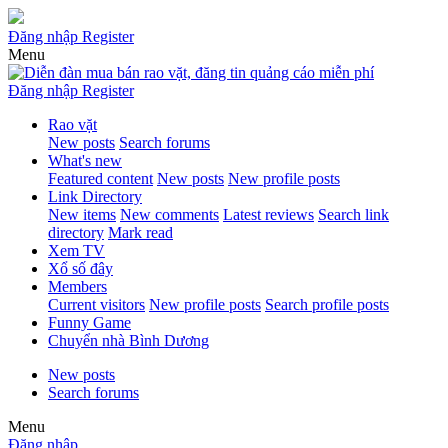
Đăng nhập
Register
Menu
Đăng nhập
Register
Rao vặt
New posts
Search forums
What's new
Featured content
New posts
New profile posts
Link Directory
New items
New comments
Latest reviews
Search link
directory
Mark read
Xem TV
Xổ số đây
Members
Current visitors
New profile posts
Search profile posts
Funny Game
Chuyển nhà Bình Dương
New posts
Search forums
Menu
Đăng nhập