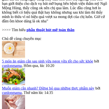
bạn giới thiệu cho dịch vụ hút mỡ bụng bên bệnh viện thẩm mỹ Ngô
Mộng Hùng, thấy cũng ok nên chị qua làm. Lúc đầu cũng hơi lo
không biết có hiệu quả thật hay không nhưng sau khi làm thì thấy
mình lo thừa vì nó hiệu quả vượt xa mong đợi của chị luôn. Giờ cứ
đầm ôm khoe dáng là ok nha”
>>>> Tìm hiểu
phẫu thuật hút mỡ toàn thân
Chủ đề cùng chuyên mục
5 món ăn giảm cân sau sinh vừa ngon vừa tốt cho sức khỏe
bởi
cunlonmama
,
Hôm qua, lúc 10:20
Muốn giảm cân nhanh? Đừng bỏ qua những thực phẩm này
bởi
cunlonmama
,
Thứ năm lúc 14:35