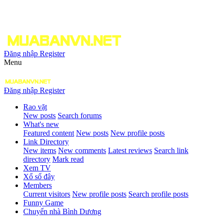
Đăng nhập
Register
Menu
Đăng nhập
Register
Rao vặt
New posts
Search forums
What's new
Featured content
New posts
New profile posts
Link Directory
New items
New comments
Latest reviews
Search link
directory
Mark read
Xem TV
Xổ số đây
Members
Current visitors
New profile posts
Search profile posts
Funny Game
Chuyển nhà Bình Dương