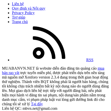
Liên hệ
Quy định và Nội quy
Privacy Policy
Trợ giúp
Trang chủ
RSS
MUABANVN.NET là website diễn đàn đăng tin quảng cáo
mua
bán rao vặt
trực tuyến miễn phí, được phát triển dựa trên nền tảng
mã nguồn mở Xenforo version 2.3.4 đang trong thời gian hoạt động
thử nghiệm. Thành viên BQT không phải là người bán hàng, chúng
tôi không chịu trách nhiệm bất kỳ nội dung nào do người dùng đăng
lên. Mọi giao dịch liên hệ trực tiếp với người đăng bài, nếu phát
hiện mọi hành vi đăng tin sai phạm, nội dung/sản phẩm nằm trong
danh mục cấm, vi phạm pháp luật vui lòng gửi đường link đó cho
chúng tôi sẽ xử lý
Tại đây
Liên hệ QC: mbvn.net@gmail.com