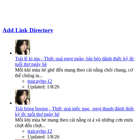
Add Link Directory
Trái lê ki ma - Thức quà ngọt ngào, bùi béo đánh thức ký ức
tuổi thơ ngày hè
Mỗi khi mùa hè ghé đến mang theo cái nắng chói chang, cơ
thể chúng ta...
traicayhp-12
Updated:
1/8/26
Trái bòng boong - Thức quà mộc mạc, ngọt thanh đánh thức
ký ức tuổi thơ ngày hè
Mỗi khi mùa hè mang theo cái nắng oi ả và những cơn mưa
chợt đến chợt...
traicayhp-12
Updated:
1/8/26