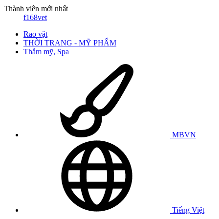
Thành viên mới nhất
f168vet
Rao vặt
THỜI TRANG - MỸ PHẨM
Thẫm mỹ, Spa
MBVN
Tiếng Việt