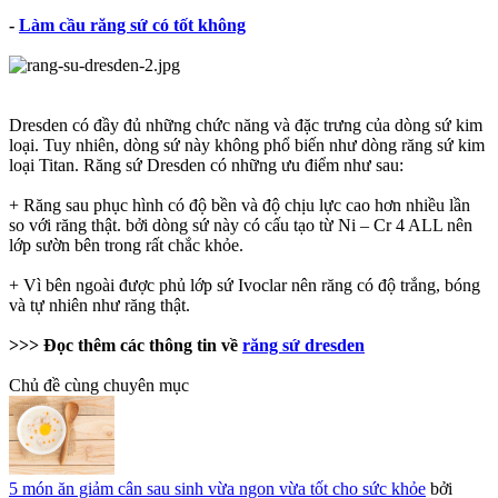
-
Làm cầu răng sứ có tốt không
Dresden có đầy đủ những chức năng và đặc trưng của dòng sứ kim
loại. Tuy nhiên, dòng sứ này không phổ biến như dòng răng sứ kim
loại Titan. Răng sứ Dresden có những ưu điểm như sau:
+ Răng sau phục hình có độ bền và độ chịu lực cao hơn nhiều lần
so với răng thật. bởi dòng sứ này có cấu tạo từ Ni – Cr 4 ALL nên
lớp sườn bên trong rất chắc khỏe.
+ Vì bên ngoài được phủ lớp sứ Ivoclar nên răng có độ trắng, bóng
và tự nhiên như răng thật.
>>> Đọc thêm các thông tin về
răng sứ dresden
Chủ đề cùng chuyên mục
5 món ăn giảm cân sau sinh vừa ngon vừa tốt cho sức khỏe
bởi