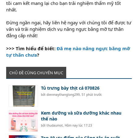
tôi cam kết mang lại cho bạn trải nghiệm thẩm mỹ tốt
nhất.
Đừng ngần ngại, hãy liên hệ ngay với chúng tôi để được tư
vấn và trải nghiệm dịch vụ nâng ngực bằng mỡ tự thân
đẳng cấp nhất!
>>> Tìm hiểu để biết:
Đã mẹ nào nâng ngực bằng mỡ
tự thân chưa
?
CHỦ ĐỀ CÙNG CHUYÊN MỤC
Tủ trưng bày thịt cá 070826
bởi
dienmaythanglong299
,
51 phút trước
Kem dưỡng và sữa dưỡng khác nhau
thế nào
bởi
thudaumot
,
Hôm nay lúc 17:23
Top 10 ưu điểm của Công tắc áp suất