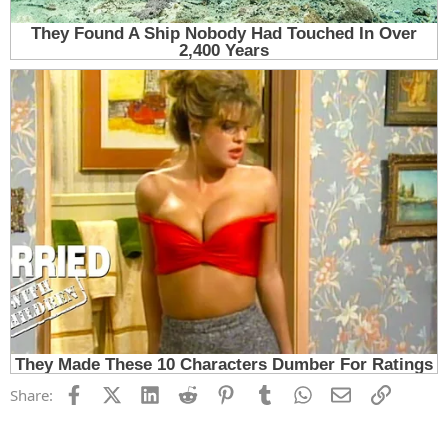
Facebook
X (Twitter)
LinkedIn
Reddit
Pinterest
Tumblr
WhatsApp
Email
Link
Share: