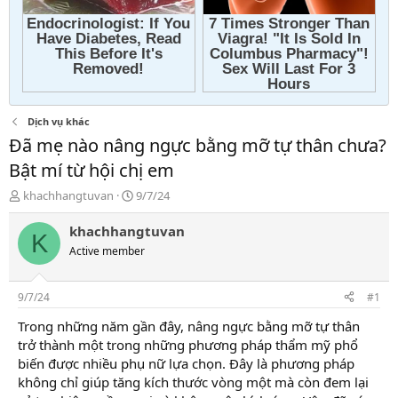
Dịch vụ khác
Đã mẹ nào nâng ngực bằng mỡ tự thân chưa?
Bật mí từ hội chị em
T
N
khachhangtuvan
9/7/24
h
g
r
à
khachhangtuvan
K
e
y
Active member
a
g
d
ử
s
i
9/7/24
#1
t
a
Trong những năm gần đây, nâng ngực bằng mỡ tự thân
r
trở thành một trong những phương pháp thẩm mỹ phổ
t
biến được nhiều phụ nữ lựa chọn. Đây là phương pháp
e
không chỉ giúp tăng kích thước vòng một mà còn đem lại
r