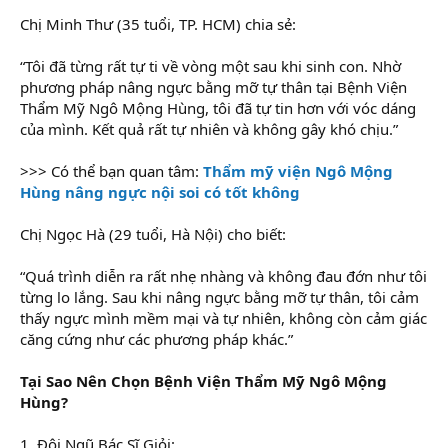
Chị Minh Thư (35 tuổi, TP. HCM) chia sẻ:
“Tôi đã từng rất tự ti về vòng một sau khi sinh con. Nhờ
phương pháp nâng ngực bằng mỡ tự thân tại Bệnh Viện
Thẩm Mỹ Ngô Mộng Hùng, tôi đã tự tin hơn với vóc dáng
của mình. Kết quả rất tự nhiên và không gây khó chịu.”
>>> Có thể bạn quan tâm:
Thẩm mỹ viện Ngô Mộng
Hùng nâng ngực nội soi có tốt không
Chị Ngọc Hà (29 tuổi, Hà Nội) cho biết:
“Quá trình diễn ra rất nhẹ nhàng và không đau đớn như tôi
từng lo lắng. Sau khi nâng ngực bằng mỡ tự thân, tôi cảm
thấy ngực mình mềm mại và tự nhiên, không còn cảm giác
căng cứng như các phương pháp khác.”
Tại Sao Nên Chọn Bệnh Viện Thẩm Mỹ Ngô Mộng
Hùng?
1. Đội Ngũ Bác Sĩ Giỏi: