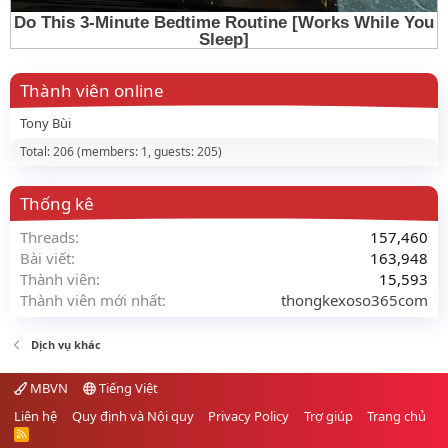
Thành viên online
Tony Bùi
Total: 206 (members: 1, guests: 205)
Thống kê
Threads
157,460
Bài viết
163,948
Thành viên
15,593
Thành viên mới nhất
thongkexoso365com
Dịch vụ khác
MBVN
Tiếng Việt
Liên hệ
Quy định và Nội quy
Privacy Policy
Trợ giúp
Trang chủ
R
S