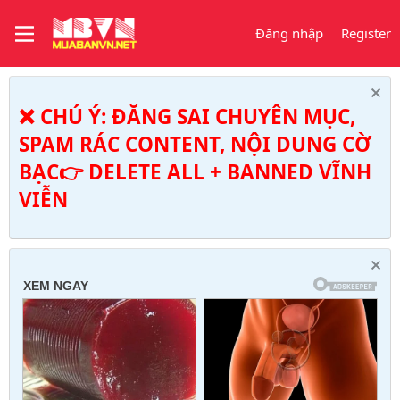
Đăng nhập
Register
❌ CHÚ Ý: ĐĂNG SAI CHUYÊN MỤC,
SPAM RÁC CONTENT, NỘI DUNG CỜ
BẠC👉 DELETE ALL + BANNED VĨNH
VIỄN