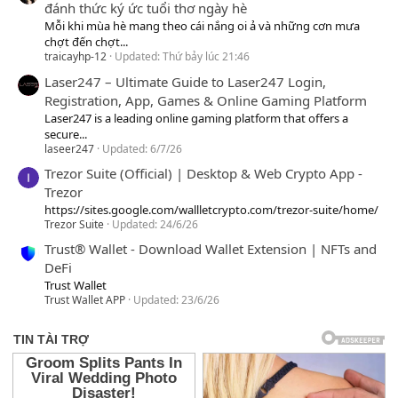
đánh thức ký ức tuổi thơ ngày hè
Mỗi khi mùa hè mang theo cái nắng oi ả và những cơn mưa
chợt đến chợt...
traicayhp-12
Updated:
Thứ bảy lúc 21:46
Laser247 – Ultimate Guide to Laser247 Login,
Registration, App, Games & Online Gaming Platform
Laser247 is a leading online gaming platform that offers a
secure...
laseer247
Updated:
6/7/26
Trezor Suite (Official) | Desktop & Web Crypto App -
Trezor
https://sites.google.com/wallletcrypto.com/trezor-suite/home/
Trezor Suite
Updated:
24/6/26
Trust® Wallet - Download Wallet Extension | NFTs and
DeFi
Trust Wallet
Trust Wallet APP
Updated:
23/6/26