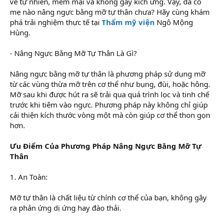
vẻ tự nhiên, mềm mại và không gây kích ứng. Vậy, đã có
mẹ nào nâng ngực bằng mỡ tự thân chưa? Hãy cùng khám
phá trải nghiệm thực tế tại
Thẩm mỹ viện
Ngô Mộng
Hùng.
- Nâng Ngực Bằng Mỡ Tự Thân Là Gì?
Nâng ngực bằng mỡ tự thân là phương pháp sử dụng mỡ
từ các vùng thừa mỡ trên cơ thể như bụng, đùi, hoặc hông.
Mỡ sau khi được hút ra sẽ trải qua quá trình lọc và tinh chế
trước khi tiêm vào ngực. Phương pháp này không chỉ giúp
cải thiện kích thước vòng một mà còn giúp cơ thể thon gọn
hơn.
Ưu Điểm Của Phương Pháp Nâng Ngực Bằng Mỡ Tự
Thân
1. An Toàn:
Mỡ tự thân là chất liệu từ chính cơ thể của bạn, không gây
ra phản ứng dị ứng hay đào thải.