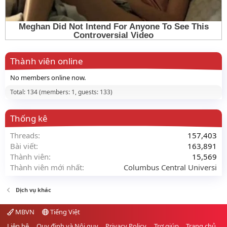
Thành viên online
No members online now.
Total: 134 (members: 1, guests: 133)
Thống kê
Threads
157,403
Bài viết
163,891
Thành viên
15,569
Thành viên mới nhất
Columbus Central Universi
Dịch vụ khác
MBVN
Tiếng Việt
Liên hệ
Quy định và Nội quy
Privacy Policy
Trợ giúp
Trang chủ