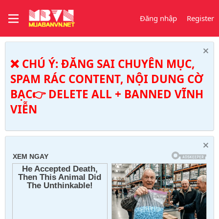
Đăng nhập
Register
❌ CHÚ Ý: ĐĂNG SAI CHUYÊN MỤC,
SPAM RÁC CONTENT, NỘI DUNG CỜ
BẠC👉 DELETE ALL + BANNED VĨNH
VIỄN