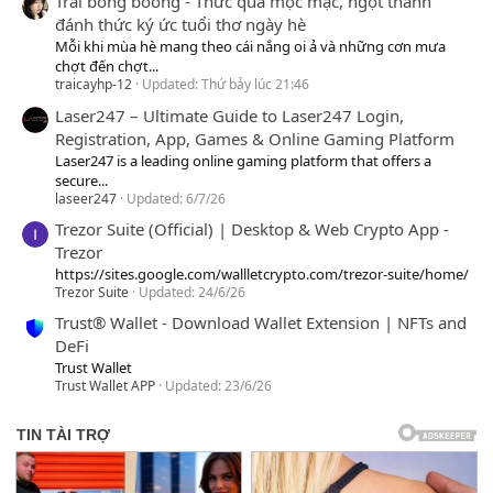
Trái bòng boong - Thức quà mộc mạc, ngọt thanh
đánh thức ký ức tuổi thơ ngày hè
Mỗi khi mùa hè mang theo cái nắng oi ả và những cơn mưa
chợt đến chợt...
traicayhp-12
Updated:
Thứ bảy lúc 21:46
Laser247 – Ultimate Guide to Laser247 Login,
Registration, App, Games & Online Gaming Platform
Laser247 is a leading online gaming platform that offers a
secure...
laseer247
Updated:
6/7/26
Trezor Suite (Official) | Desktop & Web Crypto App -
Trezor
https://sites.google.com/wallletcrypto.com/trezor-suite/home/
Trezor Suite
Updated:
24/6/26
Trust® Wallet - Download Wallet Extension | NFTs and
DeFi
Trust Wallet
Trust Wallet APP
Updated:
23/6/26