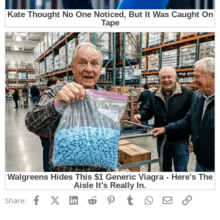
Facebook
X (Twitter)
LinkedIn
Reddit
Pinterest
Tumblr
WhatsApp
Email
Link
Share: