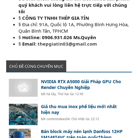
quý khách vui lòng liên hệ trực tiếp với chúng
tôi
§
CÔNG TY TNHH THÉP GIA TÍN
§ Địa chỉ: 91A, Quốc lộ 1A, Phường Bình Hưng Hòa,
Quận Bình Tân, TPHCM
§
Hotline: 0906.931.026 Ms.Quyên
§
Email:
thepgiatin03@gmail.com
CHỦ ĐỀ CÙNG CHUYÊN MỤC
NVIDIA RTX A5000 Giải Pháp GPU Cho
Render Chuyên Nghiệp
bởi
hà tây
,
Thứ hai lúc 12:45
Giá thu mua inox phế liệu mới nhất
hiện nay
bởi
contentideas04
,
Chủ nhật lúc 22:12
Bán block máy nén lạnh Danfoss 12HP
SM148T4VC trên toàn quốc*hàng