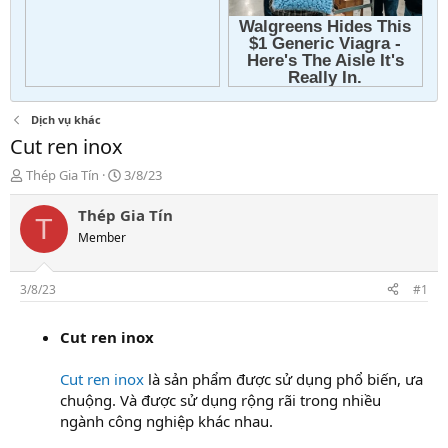
Dịch vụ khác
Cut ren inox
T
N
Thép Gia Tín
3/8/23
h
g
r
à
Thép Gia Tín
T
e
y
Member
a
g
d
ử
s
i
3/8/23
#1
t
a
Cut ren inox
r
t
e
Cut ren inox
là sản phẩm được sử dụng phổ biến, ưa
r
chuộng. Và được sử dụng rộng rãi trong nhiều
ngành công nghiệp khác nhau.