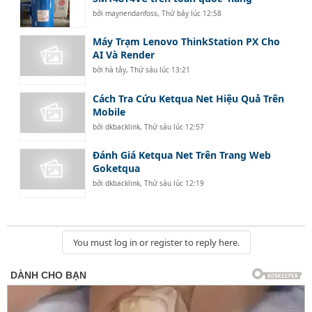
bởi
maynendanfoss
,
Thứ bảy lúc 12:58
Máy Trạm Lenovo ThinkStation PX Cho
AI Và Render
bởi
hà tây
,
Thứ sáu lúc 13:21
Cách Tra Cứu Ketqua Net Hiệu Quả Trên
Mobile
bởi
dkbacklink
,
Thứ sáu lúc 12:57
Đánh Giá Ketqua Net Trên Trang Web
Goketqua
bởi
dkbacklink
,
Thứ sáu lúc 12:19
You must log in or register to reply here.