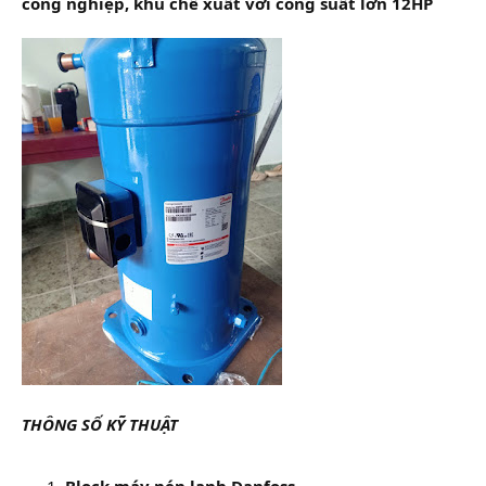
công nghiệp, khu chế xuất với công suất lớn 12HP
THÔNG SỐ KỸ THUẬT
Block máy nén lạnh Danfoss