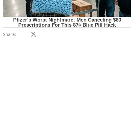
Facebook
X (Twitter)
LinkedIn
Reddit
Pinterest
Tumblr
WhatsApp
Email
Link
Share: