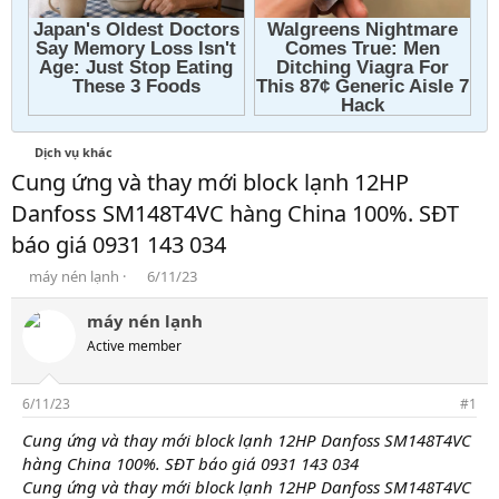
Dịch vụ khác
Cung ứng và thay mới block lạnh 12HP
Danfoss SM148T4VC hàng China 100%. SĐT
báo giá 0931 143 034
T
N
máy nén lạnh
6/11/23
h
g
r
à
máy nén lạnh
e
y
Active member
a
g
d
ử
s
i
6/11/23
#1
t
a
Cung ứng và thay mới block lạnh 12HP Danfoss SM148T4VC
r
hàng China 100%. SĐT báo giá 0931 143 034
t
Cung ứng và thay mới block lạnh 12HP Danfoss SM148T4VC
e