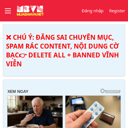
Đăng nhập
Register
❌ CHÚ Ý: ĐĂNG SAI CHUYÊN MỤC,
SPAM RÁC CONTENT, NỘI DUNG CỜ
BẠC👉 DELETE ALL + BANNED VĨNH
VIỄN