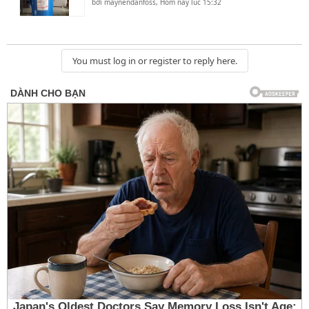
bởi
maynendanfoss
,
Hôm nay lúc 15:32
You must log in or register to reply here.