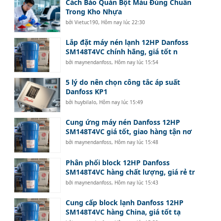
Cách Bảo Quản Bột Màu Đúng Chuẩn
Trong Kho Nhựa
bởi
Vietuc190
,
Hôm nay lúc 22:30
Lắp đặt máy nén lạnh 12HP Danfoss
SM148T4VC chính hãng, giá tốt n
bởi
maynendanfoss
,
Hôm nay lúc 15:54
5 lý do nên chọn công tắc áp suất
Danfoss KP1
bởi
huybilalo
,
Hôm nay lúc 15:49
Cung ứng máy nén Danfoss 12HP
SM148T4VC giá tốt, giao hàng tận nơ
bởi
maynendanfoss
,
Hôm nay lúc 15:48
Phân phối block 12HP Danfoss
SM148T4VC hàng chất lượng, giá rẻ tr
bởi
maynendanfoss
,
Hôm nay lúc 15:43
Cung cấp block lạnh Danfoss 12HP
SM148T4VC hàng China, giá tốt tạ