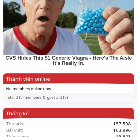
Thành viên online
No members online now.
Total: 210 (members: 0, guests: 210)
Thống kê
Threads
157,508
Bài viết
163,996
Thành viên
15,623