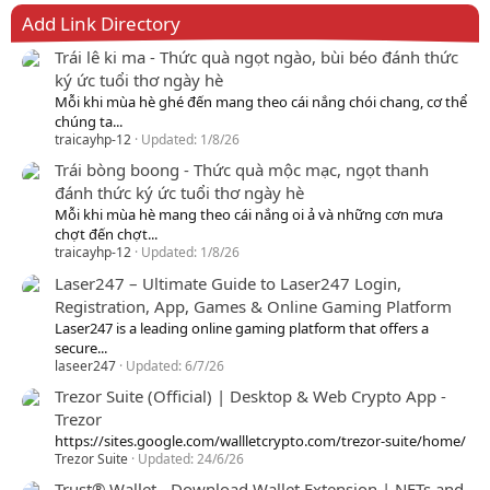
Add Link Directory
Trái lê ki ma - Thức quà ngọt ngào, bùi béo đánh thức
ký ức tuổi thơ ngày hè
Mỗi khi mùa hè ghé đến mang theo cái nắng chói chang, cơ thể
chúng ta...
traicayhp-12
Updated:
1/8/26
Trái bòng boong - Thức quà mộc mạc, ngọt thanh
đánh thức ký ức tuổi thơ ngày hè
Mỗi khi mùa hè mang theo cái nắng oi ả và những cơn mưa
chợt đến chợt...
traicayhp-12
Updated:
1/8/26
Laser247 – Ultimate Guide to Laser247 Login,
Registration, App, Games & Online Gaming Platform
Laser247 is a leading online gaming platform that offers a
secure...
laseer247
Updated:
6/7/26
Trezor Suite (Official) | Desktop & Web Crypto App -
Trezor
https://sites.google.com/wallletcrypto.com/trezor-suite/home/
Trezor Suite
Updated:
24/6/26
Trust® Wallet - Download Wallet Extension | NFTs and