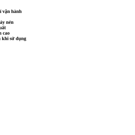
hí vận hành
máy nén
uất
n cao
n khi sử dụng