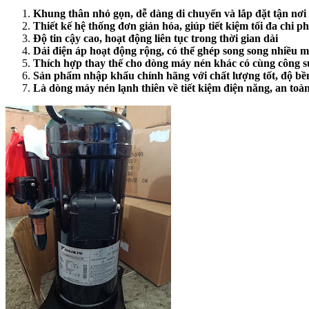
Khung thân nhỏ gọn, dễ dàng di chuyển và lắp đặt tận nơi
Thiết kế hệ thống đơn giản hóa, giúp tiết kiệm tối đa chi p
Độ tin cậy cao, hoạt động liên tục trong thời gian dài
Dải điện áp hoạt động rộng, có thể ghép song song nhiều 
Thích hợp thay thế cho dòng máy nén khác có cùng công s
Sản phẩm nhập khẩu chính hãng với chất lượng tốt, độ bề
Là dòng máy nén lạnh thiên về tiết kiệm điện năng, an toà