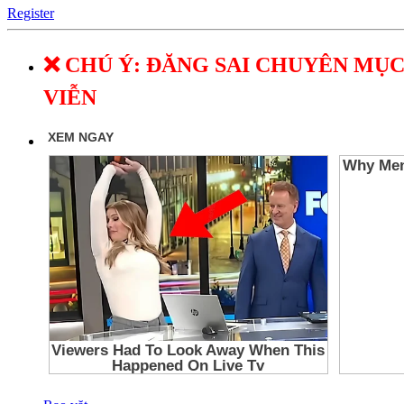
Register
❌ CHÚ Ý: ĐĂNG SAI CHUYÊN MỤC
VIỄN