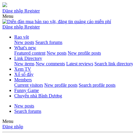
Đăng nhập
Register
Menu
Đăng nhập
Register
Rao vặt
New posts
Search forums
What's new
Featured content
New posts
New profile posts
Link Directory
New items
New comments
Latest reviews
Search link director
Xem TV
Xổ số đây
Members
Current visitors
New profile posts
Search profile posts
Funny Game
Chuyển nhà Bình Dương
New posts
Search forums
Menu
Đăng nhập