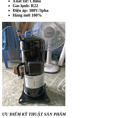
Xuất xứ: China
Gas lạnh: R22
Điện áp: 380V/3pha
Hàng mới 100%
ƯU ĐIỂM KỸ THUẬT SẢN PHẨM