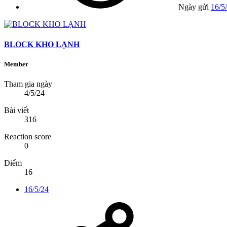
Ngày gửi
16/5
BLOCK KHO LẠNH
Member
Tham gia ngày
4/5/24
Bài viết
316
Reaction score
0
Điểm
16
16/5/24