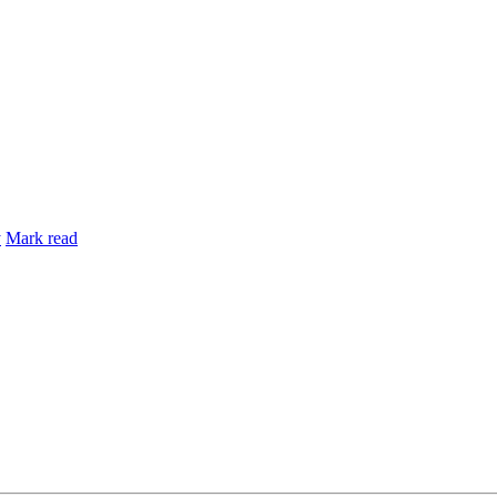
y
Mark read