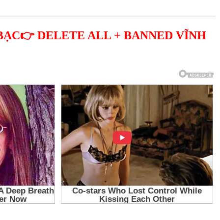
BẠC👉 DELETE ALL + BANNED VĨNH