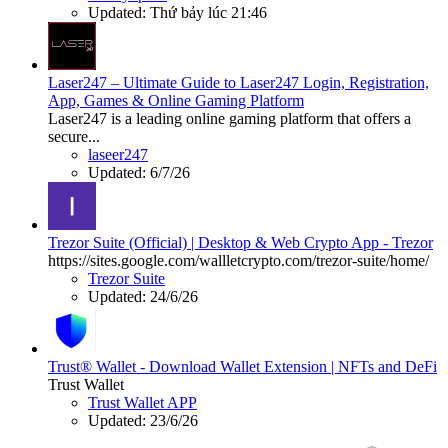
Updated:
Thứ bảy lúc 21:46
Laser247 – Ultimate Guide to Laser247 Login, Registration,
App, Games & Online Gaming Platform
Laser247 is a leading online gaming platform that offers a
secure...
laseer247
Updated:
6/7/26
Trezor Suite (Official) | Desktop & Web Crypto App - Trezor
https://sites.google.com/wallletcrypto.com/trezor-suite/home/
Trezor Suite
Updated:
24/6/26
Trust® Wallet - Download Wallet Extension | NFTs and DeFi
Trust Wallet
Trust Wallet APP
Updated:
23/6/26