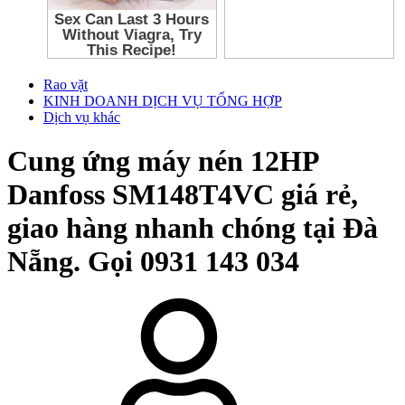
Rao vặt
KINH DOANH DỊCH VỤ TỔNG HỢP
Dịch vụ khác
Cung ứng máy nén 12HP
Danfoss SM148T4VC giá rẻ,
giao hàng nhanh chóng tại Đà
Nẵng. Gọi 0931 143 034