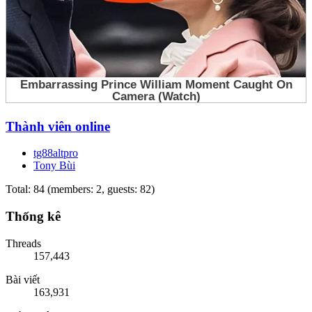
Thành viên online
tg88altpro
Tony Bùi
Total: 84 (members: 2, guests: 82)
Thống kê
Threads
157,443
Bài viết
163,931