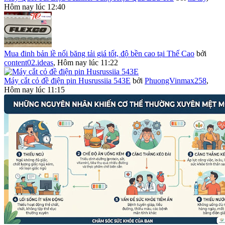
Hôm nay lúc 12:40
Mua đinh bản lề nối băng tải giá tốt, độ bền cao tại Thế Cao
bởi
content02.ideas
,
Hôm nay lúc 11:22
Máy cắt cỏ đề điện pin Husrussiia 543E
bởi
PhuongVinmax258
,
Hôm nay lúc 11:15