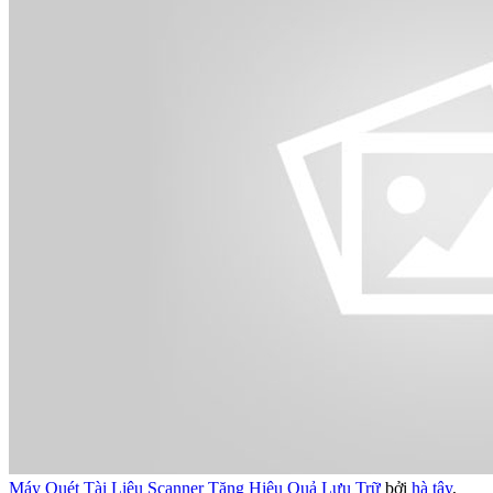
Máy Quét Tài Liệu Scanner Tăng Hiệu Quả Lưu Trữ
bởi
hà tây
,