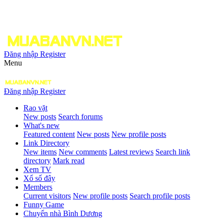
Đăng nhập
Register
Menu
Đăng nhập
Register
Rao vặt
New posts
Search forums
What's new
Featured content
New posts
New profile posts
Link Directory
New items
New comments
Latest reviews
Search link
directory
Mark read
Xem TV
Xổ số đây
Members
Current visitors
New profile posts
Search profile posts
Funny Game
Chuyển nhà Bình Dương