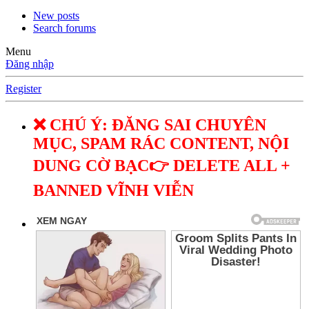
New posts
Search forums
Menu
Đăng nhập
Register
❌ CHÚ Ý: ĐĂNG SAI CHUYÊN
MỤC, SPAM RÁC CONTENT, NỘI
DUNG CỜ BẠC👉 DELETE ALL +
BANNED VĨNH VIỄN