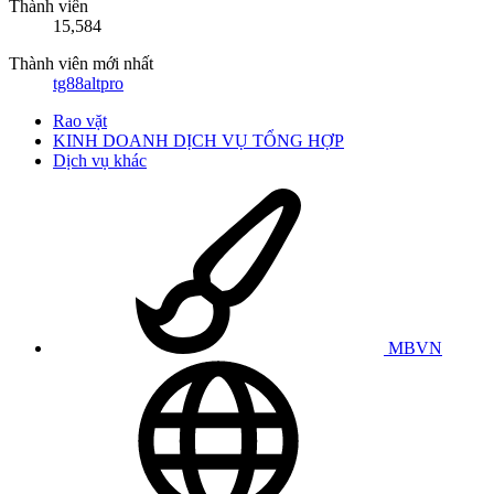
Thành viên
15,584
Thành viên mới nhất
tg88altpro
Rao vặt
KINH DOANH DỊCH VỤ TỔNG HỢP
Dịch vụ khác
MBVN