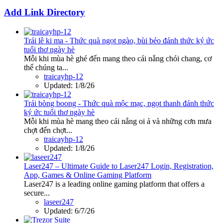
Add Link Directory
Trái lê ki ma - Thức quà ngọt ngào, bùi béo đánh thức ký ức
tuổi thơ ngày hè
Mỗi khi mùa hè ghé đến mang theo cái nắng chói chang, cơ
thể chúng ta...
traicayhp-12
Updated:
1/8/26
Trái bòng boong - Thức quà mộc mạc, ngọt thanh đánh thức
ký ức tuổi thơ ngày hè
Mỗi khi mùa hè mang theo cái nắng oi ả và những cơn mưa
chợt đến chợt...
traicayhp-12
Updated:
1/8/26
Laser247 – Ultimate Guide to Laser247 Login, Registration,
App, Games & Online Gaming Platform
Laser247 is a leading online gaming platform that offers a
secure...
laseer247
Updated:
6/7/26