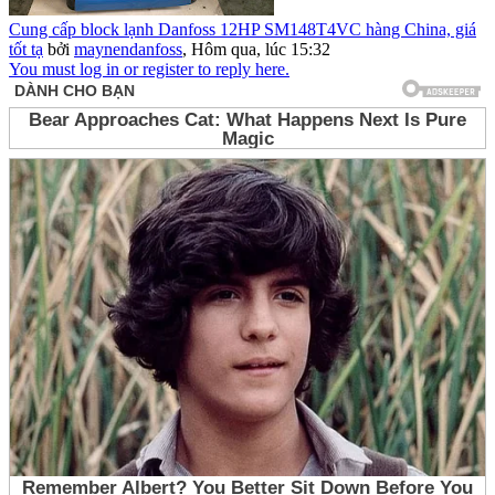
Cung cấp block lạnh Danfoss 12HP SM148T4VC hàng China, giá
tốt tạ
bởi
maynendanfoss
,
Hôm qua, lúc 15:32
You must log in or register to reply here.