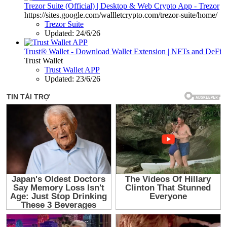
Trezor Suite (Official) | Desktop & Web Crypto App - Trezor
https://sites.google.com/wallletcrypto.com/trezor-suite/home/
Trezor Suite
Updated:
24/6/26
Trust® Wallet - Download Wallet Extension | NFTs and DeFi
Trust Wallet
Trust Wallet APP
Updated:
23/6/26