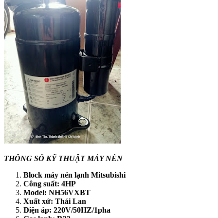
THÔNG SỐ KỸ THUẬT MÁY NÉN
Block máy nén lạnh Mitsubishi
Công suất: 4HP
Model: NH56VXBT
Xuất xứ: Thái Lan
Điện áp: 220V/50HZ/1pha