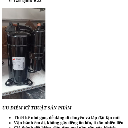
Gas lạnh: R22
ƯU ĐIỂM KỸ THUẬT SẢN PHẨM
Thiết kế nhỏ gọn, dễ dàng di chuyển và lắp đặt tận nơi
Vận hành êm ái, không gây tiếng ồn lớn, ít tốn nhiên liệu
Giá thành tiết kiệm, đáp ứng mọi nhu cầu của khách