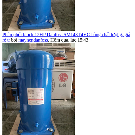
Phân phối block 12HP Danfoss SM148T4VC hàng chất lượng, giá
rẻ tr
bởi
maynendanfoss
,
Hôm qua, lúc 15:43