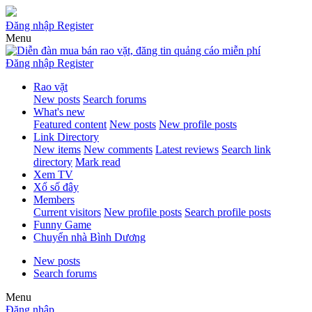
Đăng nhập
Register
Menu
Đăng nhập
Register
Rao vặt
New posts
Search forums
What's new
Featured content
New posts
New profile posts
Link Directory
New items
New comments
Latest reviews
Search link
directory
Mark read
Xem TV
Xổ số đây
Members
Current visitors
New profile posts
Search profile posts
Funny Game
Chuyển nhà Bình Dương
New posts
Search forums
Menu
Đăng nhập