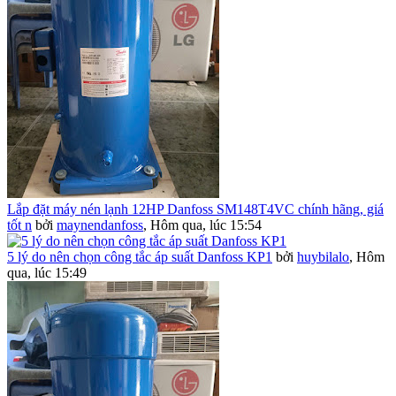
Lắp đặt máy nén lạnh 12HP Danfoss SM148T4VC chính hãng, giá
tốt n
bởi
maynendanfoss
,
Hôm qua, lúc 15:54
5 lý do nên chọn công tắc áp suất Danfoss KP1
bởi
huybilalo
,
Hôm
qua, lúc 15:49