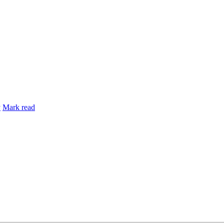
y
Mark read