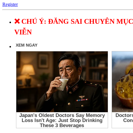
Register
❌ CHÚ Ý: ĐĂNG SAI CHUYÊN MỤC
VIỄN