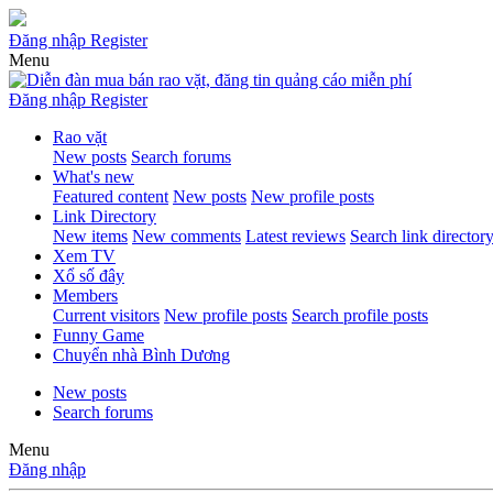
Đăng nhập
Register
Menu
Đăng nhập
Register
Rao vặt
New posts
Search forums
What's new
Featured content
New posts
New profile posts
Link Directory
New items
New comments
Latest reviews
Search link director
Xem TV
Xổ số đây
Members
Current visitors
New profile posts
Search profile posts
Funny Game
Chuyển nhà Bình Dương
New posts
Search forums
Menu
Đăng nhập