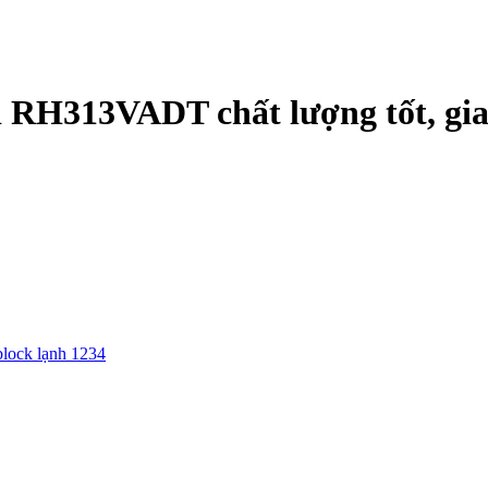
 RH313VADT chất lượng tốt, gia
block lạnh 1234