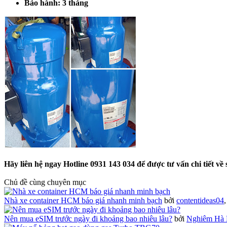
Bảo hành: 3 tháng
Hãy liên hệ ngay Hotline 0931 143 034 để được tư vấn chi tiết v
Chủ đề cùng chuyên mục
Nhà xe container HCM báo giá nhanh minh bạch
bởi
contentideas04
Nên mua eSIM trước ngày đi khoảng bao nhiêu lâu?
bởi
Nghiêm Hà 