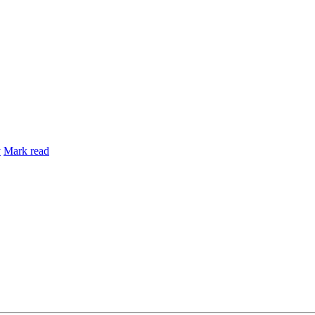
y
Mark read