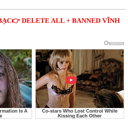
BẠC👉 DELETE ALL + BANNED VĨNH