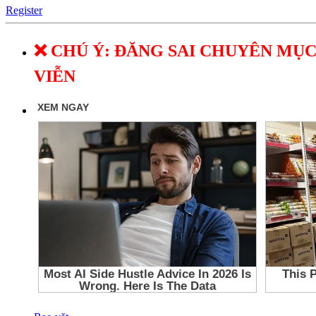
Register
❌ CHÚ Ý: ĐĂNG SAI CHUYÊN MỤC
VIỄN