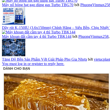
Máy nổ bỏng hạt gạo dùng gas Turbo TBG70
bởi
PhuongVinmax25
Dây rút K-150IU (3.6x150mm) Chính Hãng – Siêu Bền, Chịu Nhiệt 
Máy khoan đất cầm tay 4 thì Turbo TBK144
bởi
PhuongVinmax258
Tăng Độ Bền Sản Phẩm Với Giải Pháp Phụ Gia Nhựa
bởi
vietucplas
You must log in or register to reply here.