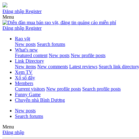
Đăng nhập
Register
Menu
Đăng nhập
Register
Rao vặt
New posts
Search forums
What's new
Featured content
New posts
New profile posts
Link Directory
New items
New comments
Latest reviews
Search link director
Xem TV
Xổ số đây
Members
Current visitors
New profile posts
Search profile posts
Funny Game
Chuyển nhà Bình Dương
New posts
Search forums
Menu
Đăng nhập