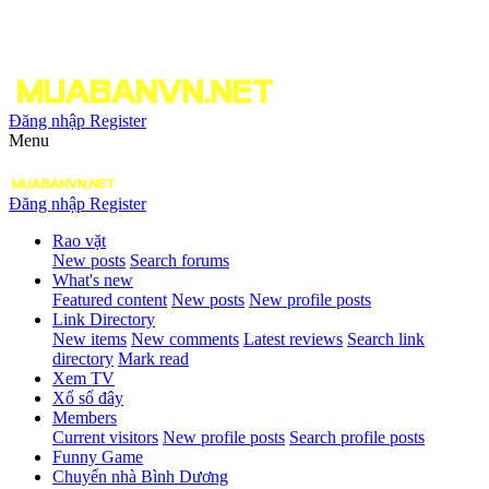
Đăng nhập
Register
Menu
Đăng nhập
Register
Rao vặt
New posts
Search forums
What's new
Featured content
New posts
New profile posts
Link Directory
New items
New comments
Latest reviews
Search link
directory
Mark read
Xem TV
Xổ số đây
Members
Current visitors
New profile posts
Search profile posts
Funny Game
Chuyển nhà Bình Dương