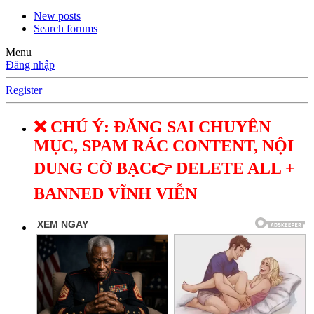
New posts
Search forums
Menu
Đăng nhập
Register
❌ CHÚ Ý: ĐĂNG SAI CHUYÊN
MỤC, SPAM RÁC CONTENT, NỘI
DUNG CỜ BẠC👉 DELETE ALL +
BANNED VĨNH VIỄN