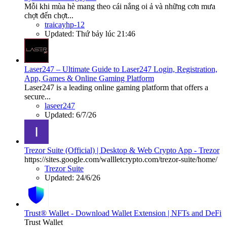
Mỗi khi mùa hè mang theo cái nắng oi ả và những cơn mưa
chợt đến chợt...
traicayhp-12
Updated:
Thứ bảy lúc 21:46
Laser247 – Ultimate Guide to Laser247 Login, Registration,
App, Games & Online Gaming Platform
Laser247 is a leading online gaming platform that offers a
secure...
laseer247
Updated:
6/7/26
Trezor Suite (Official) | Desktop & Web Crypto App - Trezor
https://sites.google.com/wallletcrypto.com/trezor-suite/home/
Trezor Suite
Updated:
24/6/26
Trust® Wallet - Download Wallet Extension | NFTs and DeFi
Trust Wallet