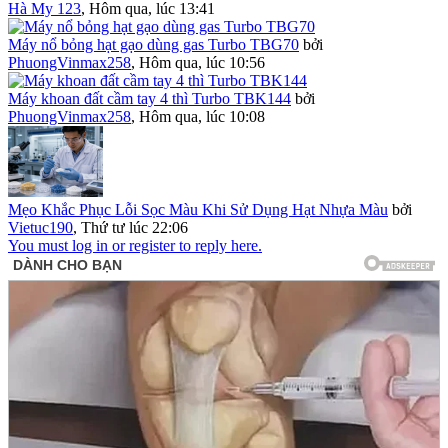
Hà My 123
,
Hôm qua, lúc 13:41
Máy nổ bỏng hạt gạo dùng gas Turbo TBG70
bởi
PhuongVinmax258
,
Hôm qua, lúc 10:56
Máy khoan đất cầm tay 4 thì Turbo TBK144
bởi
PhuongVinmax258
,
Hôm qua, lúc 10:08
Mẹo Khắc Phục Lỗi Sọc Màu Khi Sử Dụng Hạt Nhựa Màu
bởi
Vietuc190
,
Thứ tư lúc 22:06
You must log in or register to reply here.