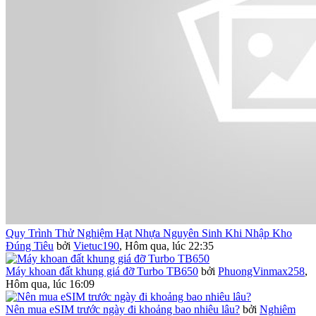
Quy Trình Thử Nghiệm Hạt Nhựa Nguyên Sinh Khi Nhập Kho
Đúng Tiêu
bởi
Vietuc190
,
Hôm qua, lúc 22:35
Máy khoan đất khung giá đỡ Turbo TB650
bởi
PhuongVinmax258
,
Hôm qua, lúc 16:09
Nên mua eSIM trước ngày đi khoảng bao nhiêu lâu?
bởi
Nghiêm