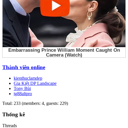
Thành viên online
kienthuclamdep
Gia Kiệt DP Landscape
Tony Bùi
tg88altpro
Total: 233 (members: 4, guests: 229)
Thống kê
Threads