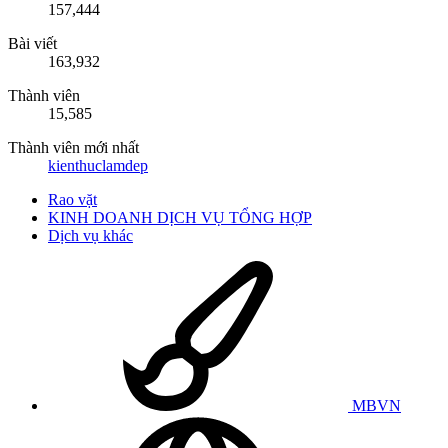
157,444
Bài viết
163,932
Thành viên
15,585
Thành viên mới nhất
kienthuclamdep
Rao vặt
KINH DOANH DỊCH VỤ TỔNG HỢP
Dịch vụ khác
MBVN