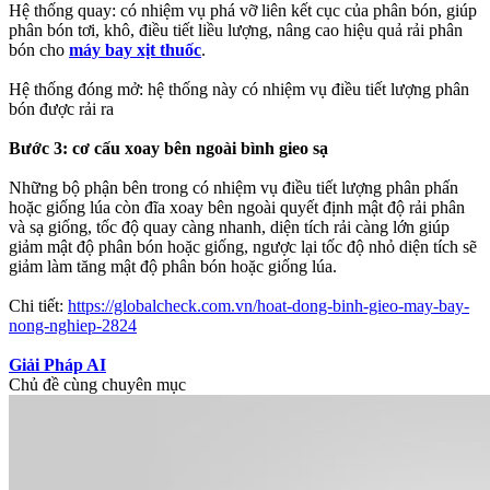
Hệ thống quay: có nhiệm vụ phá vỡ liên kết cục của phân bón, giúp
phân bón tơi, khô, điều tiết liều lượng, nâng cao hiệu quả rải phân
bón cho
máy bay xịt thuốc
.
Hệ thống đóng mở: hệ thống này có nhiệm vụ điều tiết lượng phân
bón được rải ra
Bước 3: cơ cấu xoay bên ngoài bình gieo sạ
Những bộ phận bên trong có nhiệm vụ điều tiết lượng phân phấn
hoặc giống lúa còn đĩa xoay bên ngoài quyết định mật độ rải phân
và sạ giống, tốc độ quay càng nhanh, diện tích rải càng lớn giúp
giảm mật độ phân bón hoặc giống, ngược lại tốc độ nhỏ diện tích sẽ
giảm làm tăng mật độ phân bón hoặc giống lúa.
Chi tiết:
https://globalcheck.com.vn/hoat-dong-binh-gieo-may-bay-
nong-nghiep-2824
Giải Pháp AI
Chủ đề cùng chuyên mục