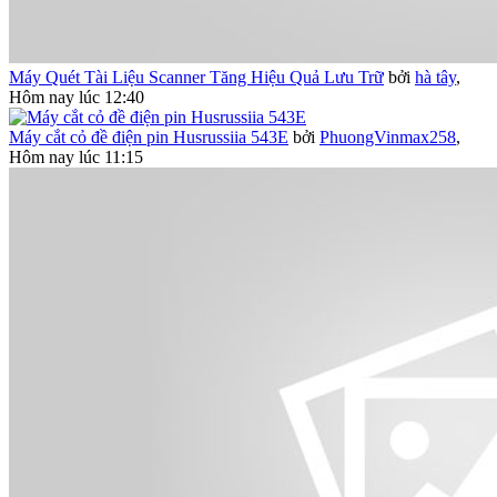
Máy Quét Tài Liệu Scanner Tăng Hiệu Quả Lưu Trữ
bởi
hà tây
,
Hôm nay lúc 12:40
Máy cắt cỏ đề điện pin Husrussiia 543E
bởi
PhuongVinmax258
,
Hôm nay lúc 11:15