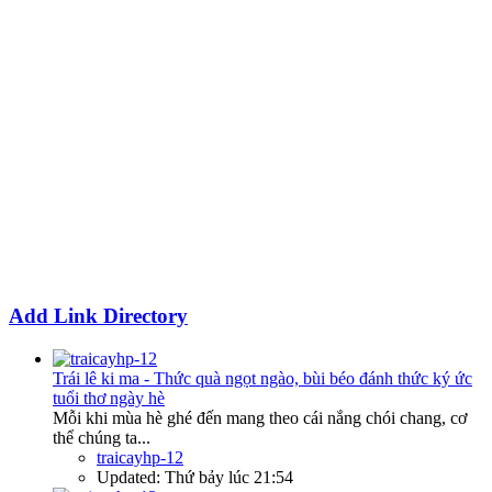
Add Link Directory
Trái lê ki ma - Thức quà ngọt ngào, bùi béo đánh thức ký ức
tuổi thơ ngày hè
Mỗi khi mùa hè ghé đến mang theo cái nắng chói chang, cơ
thể chúng ta...
traicayhp-12
Updated:
Thứ bảy lúc 21:54