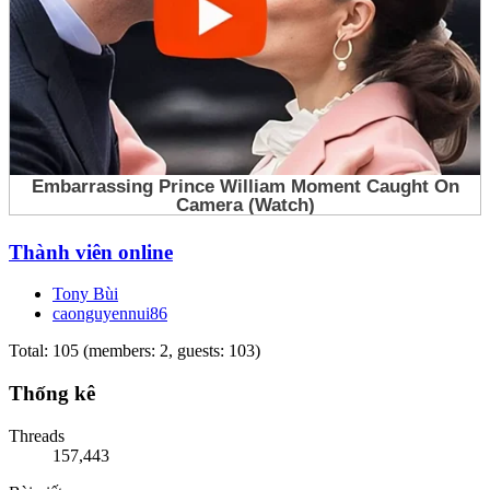
Thành viên online
Tony Bùi
caonguyennui86
Total: 105 (members: 2, guests: 103)
Thống kê
Threads
157,443