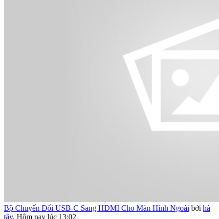
Bộ Chuyển Đổi USB-C Sang HDMI Cho Màn Hình Ngoài
bởi
hà
tây
,
Hôm nay lúc 13:02