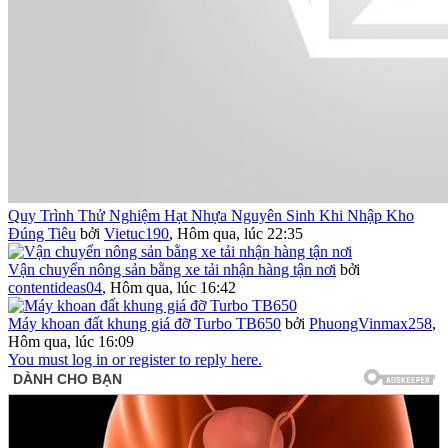
Quy Trình Thử Nghiệm Hạt Nhựa Nguyên Sinh Khi Nhập Kho
Đúng Tiêu
bởi
Vietuc190
,
Hôm qua, lúc 22:35
Vận chuyển nông sản bằng xe tải nhận hàng tận nơi
bởi
contentideas04
,
Hôm qua, lúc 16:42
Máy khoan đất khung giá đỡ Turbo TB650
bởi
PhuongVinmax258
,
Hôm qua, lúc 16:09
You must log in or register to reply here.