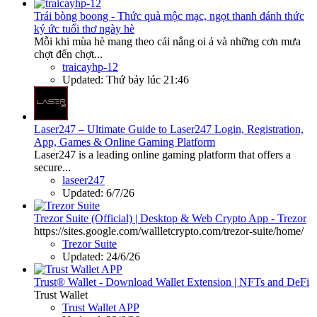
Trái bòng boong - Thức quà mộc mạc, ngọt thanh đánh thức
ký ức tuổi thơ ngày hè
Mỗi khi mùa hè mang theo cái nắng oi ả và những cơn mưa
chợt đến chợt...
traicayhp-12
Updated:
Thứ bảy lúc 21:46
Laser247 – Ultimate Guide to Laser247 Login, Registration,
App, Games & Online Gaming Platform
Laser247 is a leading online gaming platform that offers a
secure...
laseer247
Updated:
6/7/26
Trezor Suite (Official) | Desktop & Web Crypto App - Trezor
https://sites.google.com/wallletcrypto.com/trezor-suite/home/
Trezor Suite
Updated:
24/6/26
Trust® Wallet - Download Wallet Extension | NFTs and DeFi
Trust Wallet
Trust Wallet APP