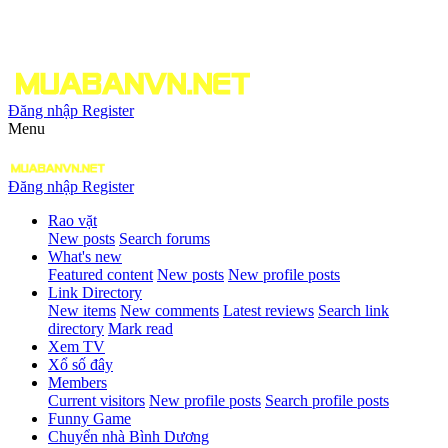
Đăng nhập
Register
Menu
Đăng nhập
Register
Rao vặt
New posts
Search forums
What's new
Featured content
New posts
New profile posts
Link Directory
New items
New comments
Latest reviews
Search link
directory
Mark read
Xem TV
Xổ số đây
Members
Current visitors
New profile posts
Search profile posts
Funny Game
Chuyển nhà Bình Dương