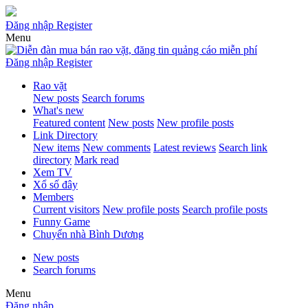
Đăng nhập
Register
Menu
Đăng nhập
Register
Rao vặt
New posts
Search forums
What's new
Featured content
New posts
New profile posts
Link Directory
New items
New comments
Latest reviews
Search link
directory
Mark read
Xem TV
Xổ số đây
Members
Current visitors
New profile posts
Search profile posts
Funny Game
Chuyển nhà Bình Dương
New posts
Search forums
Menu
Đăng nhập