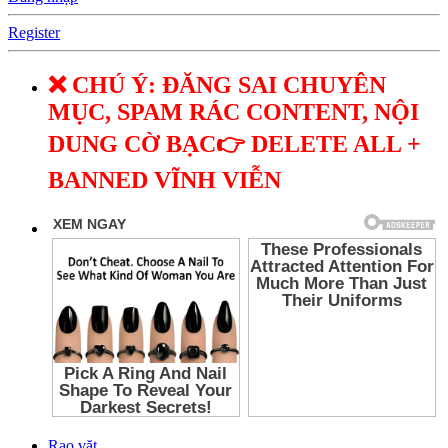
Register
❌ CHÚ Ý: ĐĂNG SAI CHUYÊN
MỤC, SPAM RÁC CONTENT, NỘI
DUNG CỜ BẠC👉 DELETE ALL +
BANNED VĨNH VIỄN
Rao vặt