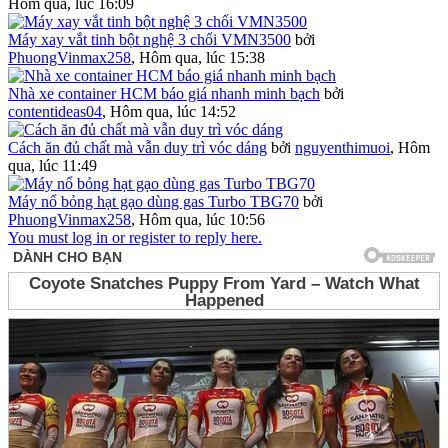
Hôm qua, lúc 16:09
Máy xay vắt tinh bột nghệ 3 chổi VMN3500
bởi
PhuongVinmax258
,
Hôm qua, lúc 15:38
Nhà xe container HCM báo giá nhanh minh bạch
bởi
contentideas04
,
Hôm qua, lúc 14:52
Cách ăn đủ chất mà vẫn duy trì vóc dáng
bởi
nguyenthimuoi
,
Hôm
qua, lúc 11:49
Máy nổ bỏng hạt gạo dùng gas Turbo TBG70
bởi
PhuongVinmax258
,
Hôm qua, lúc 10:56
You must log in or register to reply here.