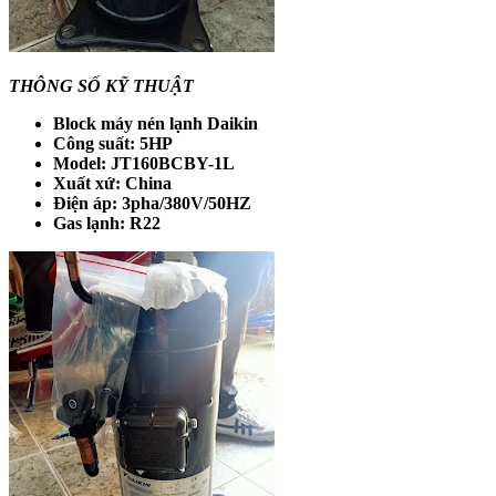
THÔNG SỐ KỸ THUẬT
Block máy nén lạnh Daikin
Công suất: 5HP
Model: JT160BCBY-1L
Xuất xứ: China
Điện áp: 3pha/380V/50HZ
Gas lạnh: R22