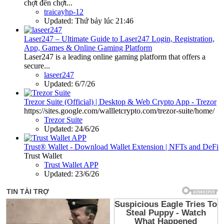
chợt đến chợt...
traicayhp-12
Updated:
Thứ bảy lúc 21:46
Laser247 – Ultimate Guide to Laser247 Login, Registration,
App, Games & Online Gaming Platform
Laser247 is a leading online gaming platform that offers a
secure...
laseer247
Updated:
6/7/26
Trezor Suite (Official) | Desktop & Web Crypto App - Trezor
https://sites.google.com/wallletcrypto.com/trezor-suite/home/
Trezor Suite
Updated:
24/6/26
Trust® Wallet - Download Wallet Extension | NFTs and DeFi
Trust Wallet
Trust Wallet APP
Updated:
23/6/26