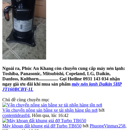
Ngoài ra, Phúc An Khang còn chuyên cung cấp máy nén lạnh:
Toshiba, Panasonic, Mitsubishi, Copeland, LG, Daikin,
Danfoss, Kulthorn................. Gọi Hotline 0931 143 034 nhận
ngay giá ưu đãi khi mua sản phẩm
máy nén lạnh Daikin 5HP
JT160BCBY-1L
Chủ đề cùng chuyên mục
Vận chuyển nông sản bằng xe tải nhận hàng tận nơi
bởi
contentideas04
,
Hôm qua, lúc 16:42
Máy khoan đất khung giá đỡ Turbo TB650
bởi
PhuongVinmax258
,