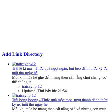
Add Link Directory
Trái lê ki ma - Thức quà ngọt ngào, bùi béo đánh thức ký ức
tuổi thơ ngày hè
Mỗi khi mùa hè ghé đến mang theo cái nắng chói chang, cơ
thể chúng ta...
traicayhp-12
Updated:
Thứ bảy lúc 21:54
Trái bòng boong - Thức quà mộc mạc, ngọt thanh đánh thức
ký ức tuổi thơ ngày hè
Mỗi khi mùa hè mang theo cái nắng oi ả và những cơn mưa