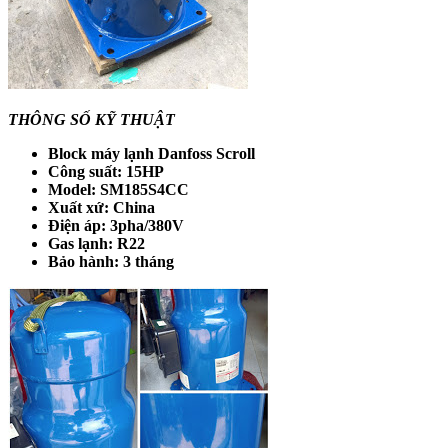
THÔNG SỐ KỸ THUẬT
Block máy lạnh Danfoss Scroll
Công suất: 15HP
Model: SM185S4CC
Xuất xứ: China
Điện áp: 3pha/380V
Gas lạnh: R22
Bảo hành: 3 tháng