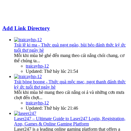
Add Link Directory
Trái lê ki ma - Thức quà ngọt ngào, bùi béo đánh thức ký ức
tuổi thơ ngày hè
Mỗi khi mùa hè ghé đến mang theo cái nắng chói chang, cơ
thể chúng ta...
traicayhp-12
Updated:
Thứ bảy lúc 21:54
Trái bòng boong - Thức quà mộc mạc, ngọt thanh đánh thức
ký ức tuổi thơ ngày hè
Mỗi khi mùa hè mang theo cái nắng oi ả và những cơn mưa
chợt đến chợt...
traicayhp-12
Updated:
Thứ bảy lúc 21:46
Laser247 – Ultimate Guide to Laser247 Login, Registration,
App, Games & Online Gaming Platform
Laser247 is a leading online gaming platform that offers a