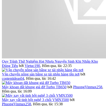
Quy Trình Thử Nghiệm Hạt Nhựa Nguyên Sinh Khi Nhập Kho
Đúng Tiêu
bởi
Vietuc190
,
Hôm qua, lúc 22:35
Vận chuyển nông sản bằng xe tải nhận hàng tận nơi
bởi
contentideas04
,
Hôm qua, lúc 16:42
Máy khoan đất khung giá đỡ Turbo TB650
bởi
PhuongVinmax258
,
Hôm qua, lúc 16:09
Máy xay vắt tinh bột nghệ 3 chổi VMN3500
bởi
PhuongVinmax258
,
Hôm qua, lúc 15:38