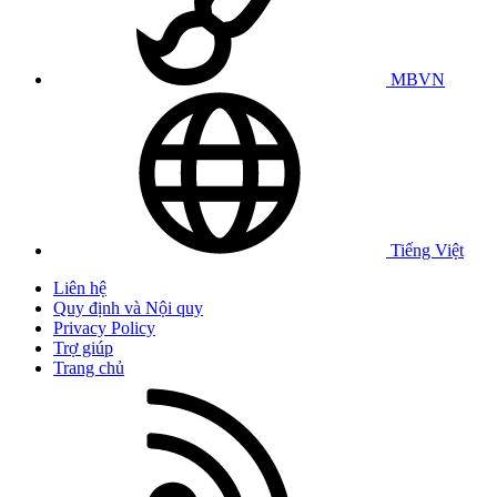
MBVN
Tiếng Việt
Liên hệ
Quy định và Nội quy
Privacy Policy
Trợ giúp
Trang chủ