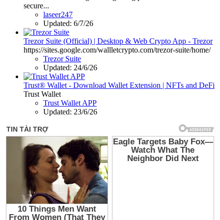
secure...
laseer247
Updated:
6/7/26
Trezor Suite (Official) | Desktop & Web Crypto App - Trezor
https://sites.google.com/wallletcrypto.com/trezor-suite/home/
Trezor Suite
Updated:
24/6/26
Trust® Wallet - Download Wallet Extension | NFTs and DeFi
Trust Wallet
Trust Wallet APP
Updated:
23/6/26