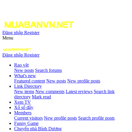
Đăng nhập
Register
Menu
Đăng nhập
Register
Rao vặt
New posts
Search forums
What's new
Featured content
New posts
New profile posts
Link Directory
New items
New comments
Latest reviews
Search link
directory
Mark read
Xem TV
Xổ số đây
Members
Current visitors
New profile posts
Search profile posts
Funny Game
Chuyển nhà Bình Dương