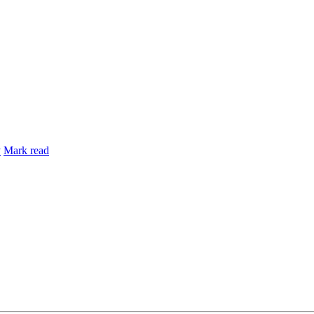
y
Mark read