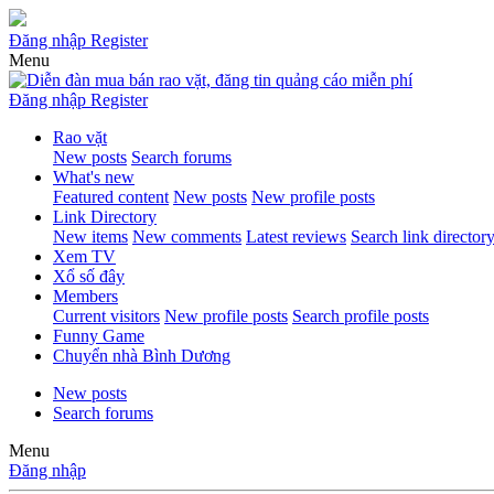
Đăng nhập
Register
Menu
Đăng nhập
Register
Rao vặt
New posts
Search forums
What's new
Featured content
New posts
New profile posts
Link Directory
New items
New comments
Latest reviews
Search link director
Xem TV
Xổ số đây
Members
Current visitors
New profile posts
Search profile posts
Funny Game
Chuyển nhà Bình Dương
New posts
Search forums
Menu
Đăng nhập