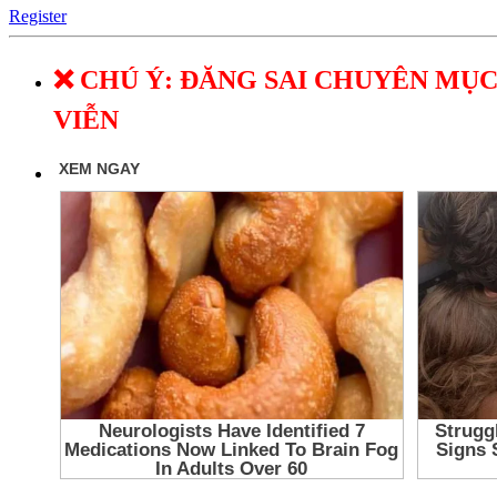
Register
❌ CHÚ Ý: ĐĂNG SAI CHUYÊN MỤC
VIỄN