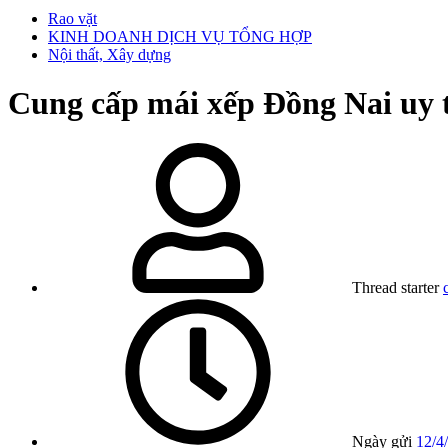
Rao vặt
KINH DOANH DỊCH VỤ TỔNG HỢP
Nội thất, Xây dựng
Cung cấp mái xếp Đồng Nai uy t
Thread starter
Ngày gửi
12/4