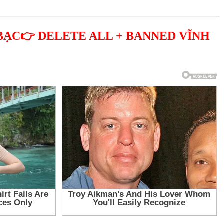
BẠC👉 DELETE ALL + BANNED VĨNH