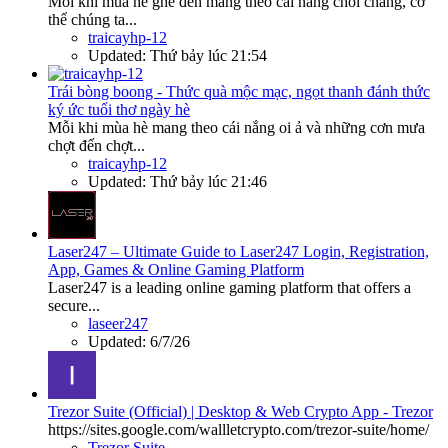
Mỗi khi mùa hè ghé đến mang theo cái nắng chói chang, cơ
thể chúng ta...
traicayhp-12
Updated:
Thứ bảy lúc 21:54
Trái bòng boong - Thức quà mộc mạc, ngọt thanh đánh thức
ký ức tuổi thơ ngày hè
Mỗi khi mùa hè mang theo cái nắng oi ả và những cơn mưa
chợt đến chợt...
traicayhp-12
Updated:
Thứ bảy lúc 21:46
Laser247 – Ultimate Guide to Laser247 Login, Registration,
App, Games & Online Gaming Platform
Laser247 is a leading online gaming platform that offers a
secure...
laseer247
Updated:
6/7/26
Trezor Suite (Official) | Desktop & Web Crypto App - Trezor
https://sites.google.com/wallletcrypto.com/trezor-suite/home/
Trezor Suite