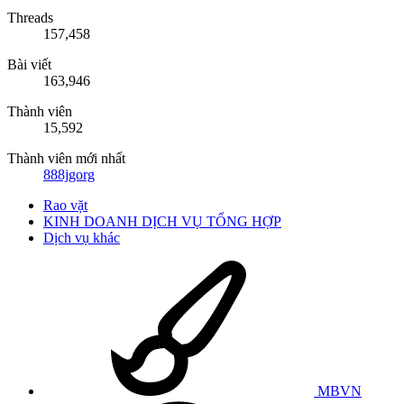
Threads
157,458
Bài viết
163,946
Thành viên
15,592
Thành viên mới nhất
888jgorg
Rao vặt
KINH DOANH DỊCH VỤ TỔNG HỢP
Dịch vụ khác
MBVN