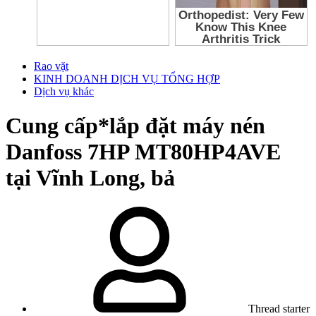
Rao vặt
KINH DOANH DỊCH VỤ TỔNG HỢP
Dịch vụ khác
Cung cấp*lắp đặt máy nén
Danfoss 7HP MT80HP4AVE
tại Vĩnh Long, bả
Thread starter