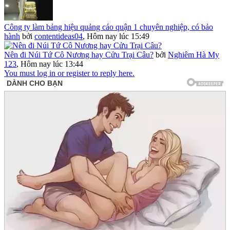
Công ty làm bảng hiệu quảng cáo quận 1 chuyên nghiệp, có bảo
hành
bởi
contentideas04
,
Hôm nay lúc 15:49
Nên đi Núi Tứ Cô Nương hay Cửu Trại Câu?
bởi
Nghiêm Hà My
123
,
Hôm nay lúc 13:44
You must log in or register to reply here.