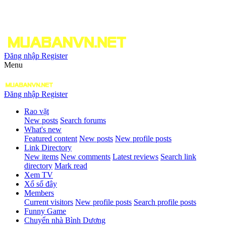
Đăng nhập
Register
Menu
Đăng nhập
Register
Rao vặt
New posts
Search forums
What's new
Featured content
New posts
New profile posts
Link Directory
New items
New comments
Latest reviews
Search link
directory
Mark read
Xem TV
Xổ số đây
Members
Current visitors
New profile posts
Search profile posts
Funny Game
Chuyển nhà Bình Dương