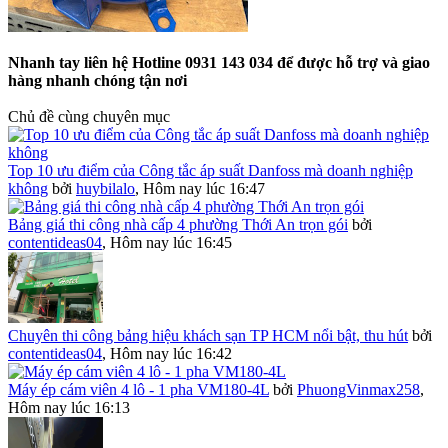
Nhanh tay liên hệ Hotline 0931 143 034 để được hỗ trợ và giao
hàng nhanh chóng tận nơi
Chủ đề cùng chuyên mục
Top 10 ưu điểm của Công tắc áp suất Danfoss mà doanh nghiệp
không
bởi
huybilalo
,
Hôm nay lúc 16:47
Bảng giá thi công nhà cấp 4 phường Thới An trọn gói
bởi
contentideas04
,
Hôm nay lúc 16:45
Chuyên thi công bảng hiệu khách sạn TP HCM nổi bật, thu hút
bởi
contentideas04
,
Hôm nay lúc 16:42
Máy ép cám viên 4 lô - 1 pha VM180-4L
bởi
PhuongVinmax258
,
Hôm nay lúc 16:13