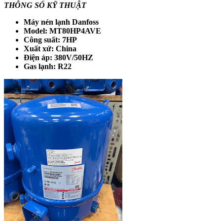
THÔNG SỐ KỸ THUẬT
Máy nén lạnh Danfoss
Model: MT80HP4AVE
Công suất: 7HP
Xuất xứ: China
Điện áp: 380V/50HZ
Gas lạnh: R22