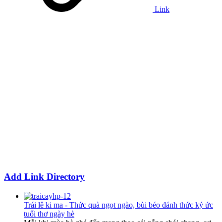
Link
Add Link Directory
Trái lê ki ma - Thức quà ngọt ngào, bùi béo đánh thức ký ức
tuổi thơ ngày hè