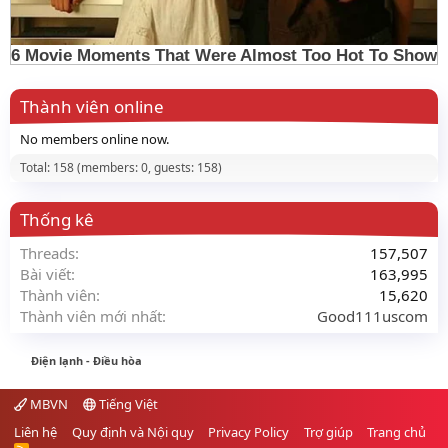
Thành viên online
No members online now.
Total: 158 (members: 0, guests: 158)
Thống kê
Threads
157,507
Bài viết
163,995
Thành viên
15,620
Thành viên mới nhất
Good111uscom
Điện lạnh - Điều hòa
MBVN
Tiếng Việt
Liên hệ
Quy định và Nội quy
Privacy Policy
Trợ giúp
Trang chủ