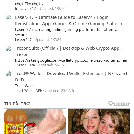
chợt đến chợt...
traicayhp-12
Updated:
1/8/26
Laser247 – Ultimate Guide to Laser247 Login,
Registration, App, Games & Online Gaming Platform
Laser247 is a leading online gaming platform that offers a
secure...
laseer247
Updated:
6/7/26
Trezor Suite (Official) | Desktop & Web Crypto App -
Trezor
https://sites.google.com/wallletcrypto.com/trezor-suite/home/
Trezor Suite
Updated:
24/6/26
Trust® Wallet - Download Wallet Extension | NFTs and
DeFi
Trust Wallet
Trust Wallet APP
Updated:
23/6/26