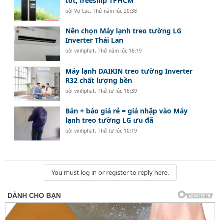
tốt, freeship TPHCM
bởi
Vo Cuc
,
Thứ năm lúc 20:38
Nên chọn Máy lạnh treo tường LG
Inverter Thái Lan
bởi
vinhphat
,
Thứ năm lúc 16:19
Máy lạnh DAIKIN treo tường Inverter
R32 chất lượng bền
bởi
vinhphat
,
Thứ tư lúc 16:39
Bán + báo giá rẻ = giá nhập vào Máy
lạnh treo tường LG ưu đã
bởi
vinhphat
,
Thứ tư lúc 10:19
You must log in or register to reply here.