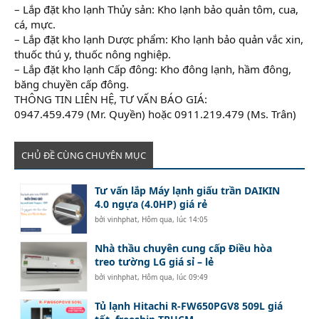
– Lắp đặt kho lạnh Thủy sản: Kho lạnh bảo quản tôm, cua,
cá, mực.
– Lắp đặt kho lạnh Dược phẩm: Kho lạnh bảo quản vắc xin,
thuốc thú y, thuốc nông nghiệp.
– Lắp đặt kho lạnh Cấp đông: Kho đông lạnh, hầm đông,
băng chuyền cấp đông.
THÔNG TIN LIÊN HỆ, TƯ VẤN BÁO GIÁ:
0947.459.479 (Mr. Quyền) hoặc 0911.219.479 (Ms. Trân)
CHỦ ĐỀ CÙNG CHUYÊN MỤC
Tư vấn lắp Máy lạnh giấu trần DAIKIN
4.0 ngựa (4.0HP) giá rẻ
bởi
vinhphat
,
Hôm qua, lúc 14:05
Nhà thầu chuyên cung cấp Điều hòa
treo tường LG giá sỉ – lẻ
bởi
vinhphat
,
Hôm qua, lúc 09:49
Tủ lạnh Hitachi R-FW650PGV8 509L giá