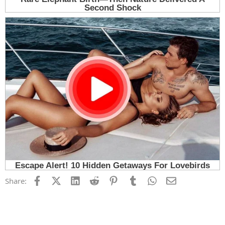
Facebook
X (Twitter)
LinkedIn
Reddit
Pinterest
Tumblr
WhatsApp
Email
Share: