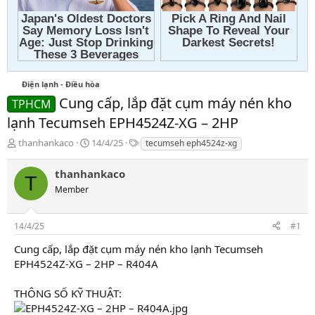
Điện lạnh - Điều hòa
Cung cấp, lắp đặt cụm máy nén kho
TPHCM
lạnh Tecumseh EPH4524Z-XG – 2HP
T
N
T
thanhankaco
14/4/25
tecumseh eph4524z-xg
h
g
a
r
à
g
thanhankaco
T
e
y
s
Member
a
g
d
ử
s
i
14/4/25
#1
t
a
Cung cấp, lắp đặt cụm máy nén kho lạnh Tecumseh
r
EPH4524Z-XG – 2HP – R404A
t
e
THÔNG SỐ KỸ THUẬT:
r