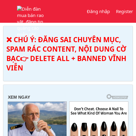
Đăng nhập
Register
❌ CHÚ Ý: ĐĂNG SAI CHUYÊN MỤC,
SPAM RÁC CONTENT, NỘI DUNG CỜ
BẠC👉 DELETE ALL + BANNED VĨNH
VIỄN