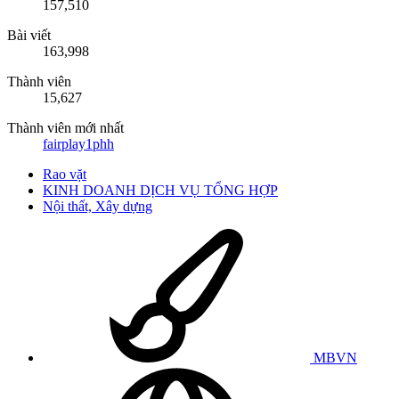
157,510
Bài viết
163,998
Thành viên
15,627
Thành viên mới nhất
fairplay1phh
Rao vặt
KINH DOANH DỊCH VỤ TỔNG HỢP
Nội thất, Xây dựng
MBVN