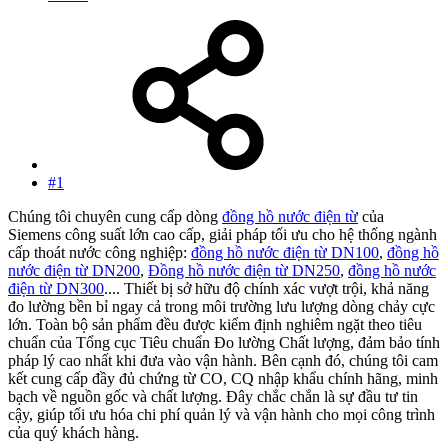
#1
Chúng tôi chuyên cung cấp dòng
đồng hồ nước điện từ
của
Siemens công suất lớn cao cấp, giải pháp tối ưu cho hệ thống ngành
cấp thoát nước công nghiệp:
đồng hồ nước điện từ DN100
,
đồng hồ
nước điện từ DN200
,
Đồng hồ nước điện từ DN250
,
đồng hồ nước
điện từ DN300
.... Thiết bị sở hữu độ chính xác vượt trội, khả năng
đo lường bền bỉ ngay cả trong môi trường lưu lượng dòng chảy cực
lớn. Toàn bộ sản phẩm đều được kiểm định nghiêm ngặt theo tiêu
chuẩn của Tổng cục Tiêu chuẩn Đo lường Chất lượng, đảm bảo tính
pháp lý cao nhất khi đưa vào vận hành. Bên cạnh đó, chúng tôi cam
kết cung cấp đầy đủ chứng từ CO, CQ nhập khẩu chính hãng, minh
bạch về nguồn gốc và chất lượng. Đây chắc chắn là sự đầu tư tin
cậy, giúp tối ưu hóa chi phí quản lý và vận hành cho mọi công trình
của quý khách hàng.