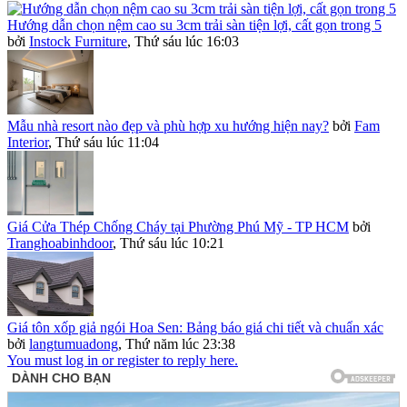
Hướng dẫn chọn nệm cao su 3cm trải sàn tiện lợi, cất gọn trong 5
bởi
Instock Furniture
,
Thứ sáu lúc 16:03
Mẫu nhà resort nào đẹp và phù hợp xu hướng hiện nay?
bởi
Fam
Interior
,
Thứ sáu lúc 11:04
Giá Cửa Thép Chống Cháy tại Phường Phú Mỹ - TP HCM
bởi
Tranghoabinhdoor
,
Thứ sáu lúc 10:21
Giá tôn xốp giả ngói Hoa Sen: Bảng báo giá chi tiết và chuẩn xác
bởi
langtumuadong
,
Thứ năm lúc 23:38
You must log in or register to reply here.