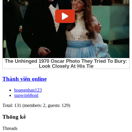
Thành viên online
hoangnhan123
sunwin68onl
Total: 131 (members: 2, guests: 129)
Thống kê
Threads