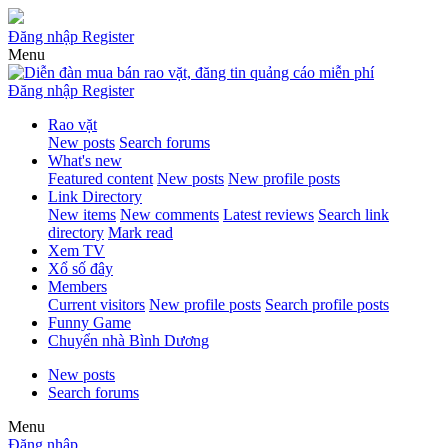
Đăng nhập
Register
Menu
Đăng nhập
Register
Rao vặt
New posts
Search forums
What's new
Featured content
New posts
New profile posts
Link Directory
New items
New comments
Latest reviews
Search link
directory
Mark read
Xem TV
Xổ số đây
Members
Current visitors
New profile posts
Search profile posts
Funny Game
Chuyển nhà Bình Dương
New posts
Search forums
Menu
Đăng nhập