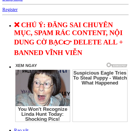
Register
❌ CHÚ Ý: ĐĂNG SAI CHUYÊN
MỤC, SPAM RÁC CONTENT, NỘI
DUNG CỜ BẠC👉 DELETE ALL +
BANNED VĨNH VIỄN
Rao vặt