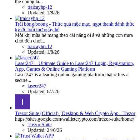
thể chúng ta...
traicayhp-12
Updated:
1/8/26
Trái bòng boong - Thức quà mộc mạc, ngọt thanh đánh thức
ký ức tuổi thơ ngày hè
Mỗi khi mùa hè mang theo cái nắng oi ả và những cơn mưa
chợt đến chợt...
traicayhp-12
Updated:
1/8/26
Laser247 – Ultimate Guide to Laser247 Login, Registration,
App, Games & Online Gaming Platform
Laser247 is a leading online gaming platform that offers a
secure...
laseer247
Updated:
6/7/26
Trezor Suite (Official) | Desktop & Web Crypto App - Trezor
https://sites.google.com/wallletcrypto.com/trezor-suite/home/
Trezor Suite
Updated:
24/6/26