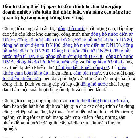
Đầu tư đúng thiết bị ngay từ đầu chính là chìa khóa giúp
doanh nghiệp vừa tuân thủ pháp luật, vừa nâng cao năng lực
quản trị hạ tầng năng lượng bền vững.
Chúng tôi cung cấp các loại
đồng hồ nước
chất lượng cao, đáp ứng
các yêu cầu khắt khe của mọi công trình như
đồng hồ nước điện từ
DN50
,
đồng hồ nước điện từ DN65
,
Đồng hồ nước điện từ DN80
,
đồng hồ nước điện từ DN100
,
đồng hồ nước điện từ DN150
,
đồng
hồ nước điện từ DN200
,
Đồng hồ nước điện từ DN250
,
đồng hồ
nước điện từ DN300
,
đồng hồ nước điện từ DN400
,
đồng hồ nước
DMA
,
đồng hồ đo lưu lượng nước cấp
và
Đồng hồ nước thải
cùng
các thiết bị điều khiển như
Tủ điện điều khiển động cơ
, Tủ
điều
khiển cụm bơm tăng áp
nhiều kênh,
cảm biến mức
, và các giải pháp
IoT điều khiển bơm
hiện đại, phù hợp với nhu cầu sử dụng của từng
công trình. Dịch vụ cung cấp và lắp đặt
đồng hồ nước
chất lượng,
đảm bảo hiệu suất hoạt động ổn định và độ bền lâu dài...
Chúng tôi cũng cung cấp dịch vụ
bảo trì hệ thống bơm nước cấp
,
đảm bảo vận hành ổn định và hiệu quả cho các công trình dân dụng,
công nghiệp và hạ tầng kỹ thuật. Với nhiều năm kinh nghiệm trong
ngành, chúng tôi cam kết mang đến cho khách hàng những sản
phẩm đồng hồ nước đáng tin cậy và dịch vụ hậu mãi chuyên
nghiệp.