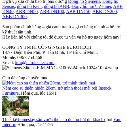
Dịch vụ sửa chữa bảo trì bảo dưỡng
Đồng hồ Siemens
,
Đồng hồ
Sensus
,
đồng hồ Kent
,
đồng hồ ABB
,
Đồng hồ nước Zenner
,
ABB
DN40
,
ABB DN50
,
ABB DN100
,
ABB DN150
,
ABB DN200
,
ABB DN300
,
Sản phẩm chính hãng – giá cạnh tranh – giao hàng nhanh – hỗ trợ
kỹ thuật tận tình.
Hãy liên hệ với chúng tôi để được tư vấn và hỗ trợ ngay hôm nay!
CÔNG TY TNHH CÔNG NGHỆ EUROTECH
187/7 Điện Biên Phủ, P. Tân Định, TP Hồ Chí Minh.
Mobile: 0967 754 468
Email:
info@eurotechec.com
Chủ đề cùng chuyên mục
Nệm cao su thiên nhiên 20cm, trở mình thoải mái
bởi
Instock
Furniture
,
Hôm qua, lúc 16:41
Thiết kế homestay sân vườn thế nào để thu hút du khách?
bởi
Fam
Interior
,
Hôm qua, lúc 11:26