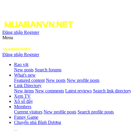
Đăng nhập
Register
Menu
Đăng nhập
Register
Rao vặt
New posts
Search forums
What's new
Featured content
New posts
New profile posts
Link Directory
New items
New comments
Latest reviews
Search link director
Xem TV
Xổ số đây
Members
Current visitors
New profile posts
Search profile posts
Funny Game
Chuyển nhà Bình Dương