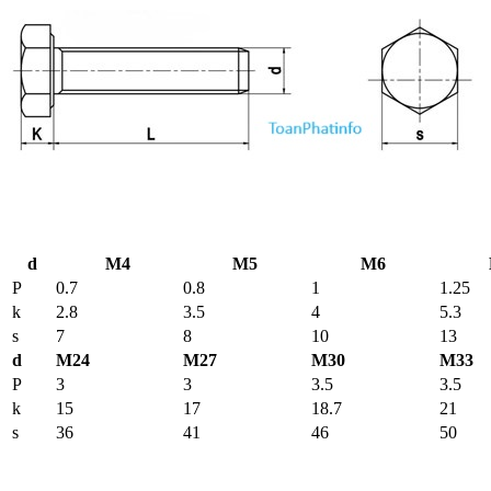
d
M4
M5
M6
P
0.7
0.8
1
1.25
k
2.8
3.5
4
5.3
s
7
8
10
13
d
M24
M27
M30
M33
P
3
3
3.5
3.5
k
15
17
18.7
21
s
36
41
46
50