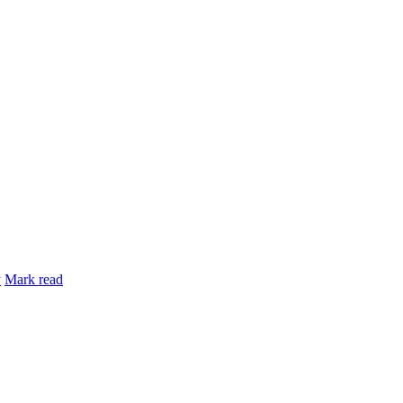
y
Mark read