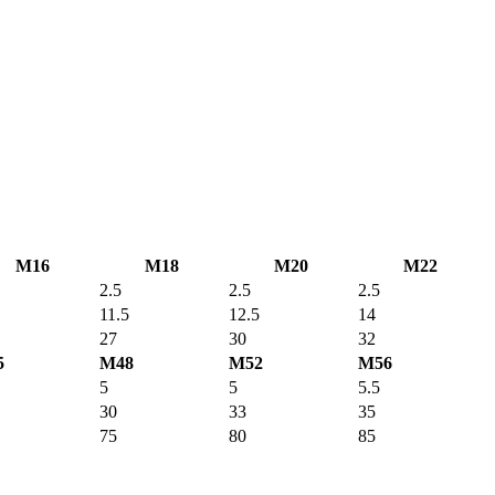
M16
M18
M20
M22
2.5
2.5
2.5
11.5
12.5
14
27
30
32
5
M48
M52
M56
5
5
5.5
30
33
35
75
80
85