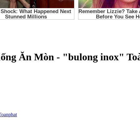
ống Ăn Mòn - "bulong inox" To
Toanphat