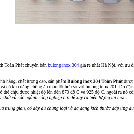
ích Toàn Phát chuyên bán
bulong inox 304
giá rẻ nhất Hà Nội, với ưu đi
ính hãng, chất lượng cao, sản phẩm
Bulong inox 304 Toàn Phát
được 
g và có khả năng chống ăn mòn tốt hơn so với bulong inox 201. Do đặc
 thể chịu được nhiệt độ lên đến 870 độ C và 925 độ C, ngoài ra nó còn
a chất và các ngành công nghiệp nơi dễ xảy ra hiện tượng ăn mòn.
ua trung gian, có đầy đủ chủng loại và đa dạng kích thước đáp ứng đ