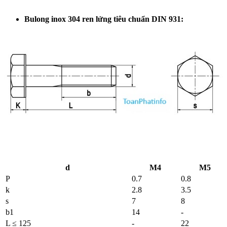
Bulong inox 304 ren lửng tiêu chuẩn DIN 931:
d
M4
M5
P
0.7
0.8
k
2.8
3.5
s
7
8
b1
14
-
L ≤ 125
-
22