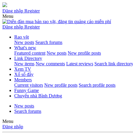
Đăng nhập
Register
Menu
Đăng nhập
Register
Rao vặt
New posts
Search forums
What's new
Featured content
New posts
New profile posts
Link Directory
New items
New comments
Latest reviews
Search link director
Xem TV
Xổ số đây
Members
Current visitors
New profile posts
Search profile posts
Funny Game
Chuyển nhà Bình Dương
New posts
Search forums
Menu
Đăng nhập