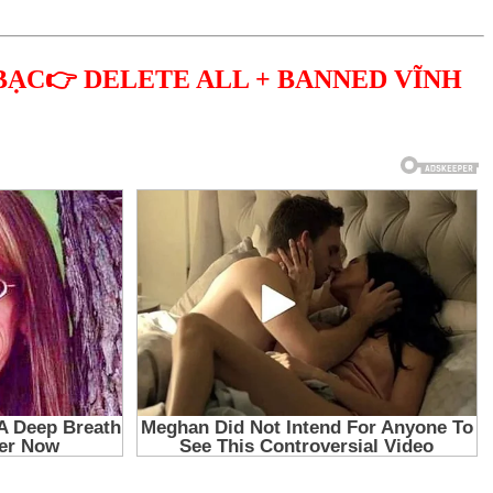
BẠC👉 DELETE ALL + BANNED VĨNH