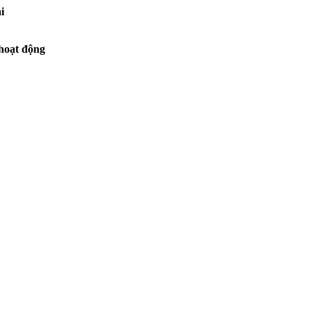
i
 hoạt động