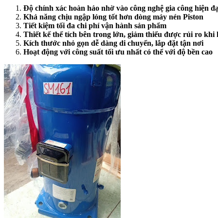
Độ chính xác hoàn hảo nhờ vào công nghệ gia công hiện đạ
Khả năng chịu ngập lỏng tốt hơn dòng máy nén Piston
Tiết kiệm tối đa chi phí vận hành sản phẩm
Thiết kế thể tích bên trong lớn, giảm thiểu được rủi ro khi
Kích thước nhỏ gọn dễ dàng di chuyển, lắp đặt tận nơi
Hoạt động với công suất tối ưu nhất có thể với độ bền cao