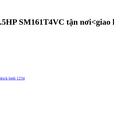
3.5HP SM161T4VC tận nơi<giao 
block lạnh 1234