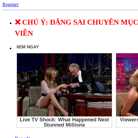
Register
❌ CHÚ Ý: ĐĂNG SAI CHUYÊN MỤC
VIỄN