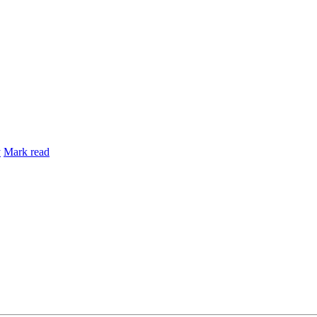
y
Mark read