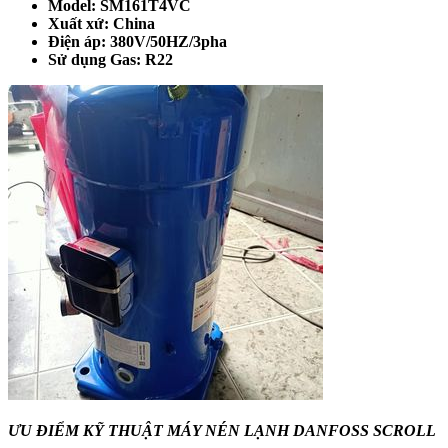
Model: SM161T4VC
Xuất xứ: China
Điện áp: 380V/50HZ/3pha
Sử dụng Gas: R22
ƯU ĐIỂM KỸ THUẬT MÁY NÉN LẠNH DANFOSS SCROLL