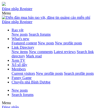
Đăng nhập
Register
Menu
Đăng nhập
Register
Rao vặt
New posts
Search forums
What's new
Featured content
New posts
New profile posts
Link Directory
New items
New comments
Latest reviews
Search link
directory
Mark read
Xem TV
Xổ số đây
Members
Current visitors
New profile posts
Search profile posts
Funny Game
Chuyển nhà Bình Dương
New posts
Search forums
Menu
Đăng nhập