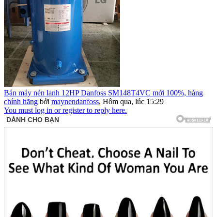
Bán máy nén lạnh 12HP Danfoss SM148T4VC mới 100%, hàng
chính hãng
bởi
maynendanfoss
,
Hôm qua, lúc 15:29
You must log in or register to reply here.