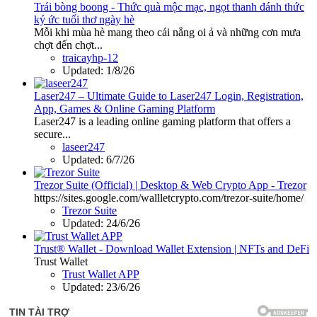
Trái bòng boong - Thức quà mộc mạc, ngọt thanh đánh thức
ký ức tuổi thơ ngày hè
Mỗi khi mùa hè mang theo cái nắng oi ả và những cơn mưa
chợt đến chợt...
traicayhp-12
Updated:
1/8/26
Laser247 – Ultimate Guide to Laser247 Login, Registration,
App, Games & Online Gaming Platform
Laser247 is a leading online gaming platform that offers a
secure...
laseer247
Updated:
6/7/26
Trezor Suite (Official) | Desktop & Web Crypto App - Trezor
https://sites.google.com/wallletcrypto.com/trezor-suite/home/
Trezor Suite
Updated:
24/6/26
Trust® Wallet - Download Wallet Extension | NFTs and DeFi
Trust Wallet
Trust Wallet APP
Updated:
23/6/26