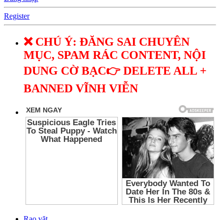
Register
❌ CHÚ Ý: ĐĂNG SAI CHUYÊN
MỤC, SPAM RÁC CONTENT, NỘI
DUNG CỜ BẠC👉 DELETE ALL +
BANNED VĨNH VIỄN
Rao vặt