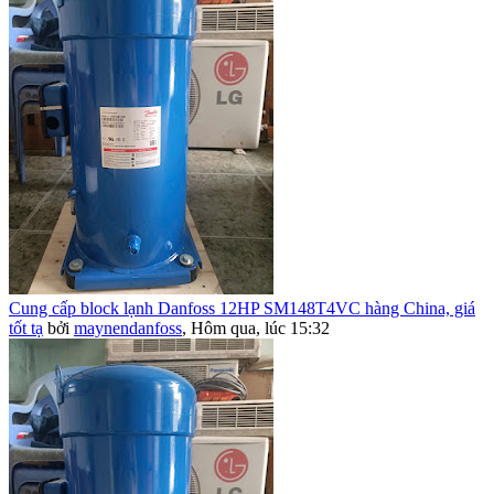
Cung cấp block lạnh Danfoss 12HP SM148T4VC hàng China, giá
tốt tạ
bởi
maynendanfoss
,
Hôm qua, lúc 15:32