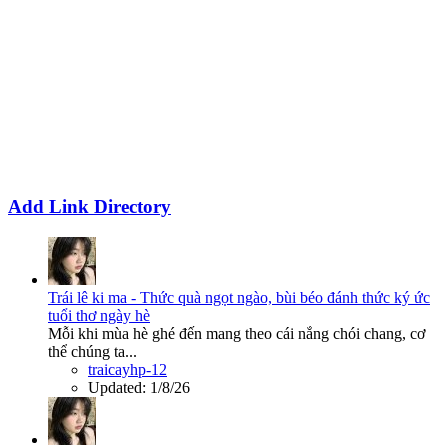
Add Link Directory
Trái lê ki ma - Thức quà ngọt ngào, bùi béo đánh thức ký ức
tuổi thơ ngày hè
Mỗi khi mùa hè ghé đến mang theo cái nắng chói chang, cơ
thể chúng ta...
traicayhp-12
Updated:
1/8/26