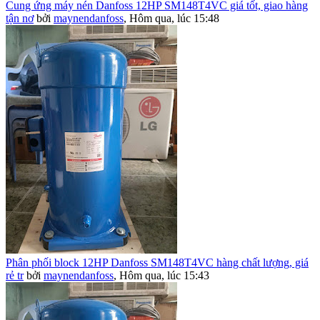
Cung ứng máy nén Danfoss 12HP SM148T4VC giá tốt, giao hàng
tận nơ
bởi
maynendanfoss
,
Hôm qua, lúc 15:48
Phân phối block 12HP Danfoss SM148T4VC hàng chất lượng, giá
rẻ tr
bởi
maynendanfoss
,
Hôm qua, lúc 15:43