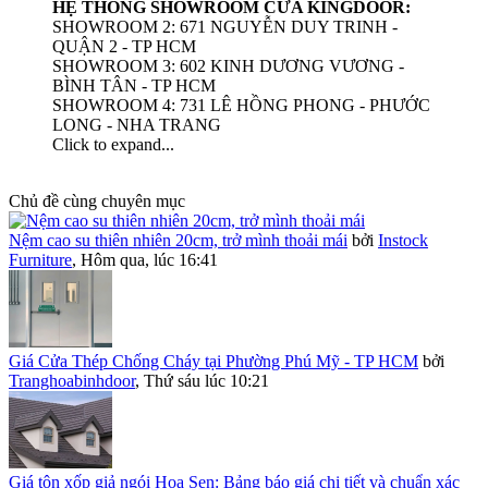
HỆ THỐNG SHOWROOM CỬA KINGDOOR:
SHOWROOM 2: 671 NGUYỄN DUY TRINH -
QUẬN 2 - TP HCM
SHOWROOM 3: 602 KINH DƯƠNG VƯƠNG -
BÌNH TÂN - TP HCM
SHOWROOM 4: 731 LÊ HỒNG PHONG - PHƯỚC
LONG - NHA TRANG
Click to expand...
Chủ đề cùng chuyên mục
Nệm cao su thiên nhiên 20cm, trở mình thoải mái
bởi
Instock
Furniture
,
Hôm qua, lúc 16:41
Giá Cửa Thép Chống Cháy tại Phường Phú Mỹ - TP HCM
bởi
Tranghoabinhdoor
,
Thứ sáu lúc 10:21
Giá tôn xốp giả ngói Hoa Sen: Bảng báo giá chi tiết và chuẩn xác