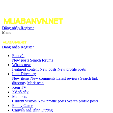
Đăng nhập
Register
Menu
Đăng nhập
Register
Rao vặt
New posts
Search forums
What's new
Featured content
New posts
New profile posts
Link Directory
New items
New comments
Latest reviews
Search link
directory
Mark read
Xem TV
Xổ số đây
Members
Current visitors
New profile posts
Search profile posts
Funny Game
Chuyển nhà Bình Dương