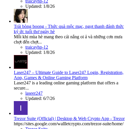
traicayhp-12
Updated:
1/8/26
Trái bòng boong - Thức quà mộc mạc, ngọt thanh đánh thức
ký ức tuổi thơ ngày hè
Mỗi khi mùa hè mang theo cái nắng oi ả và những cơn mưa
chợt đến chợt...
traicayhp-12
Updated:
1/8/26
Laser247 – Ultimate Guide to Laser247 Login, Registration,
App, Games & Online Gaming Platform
Laser247 is a leading online gaming platform that offers a
secure...
laseer247
Updated:
6/7/26
Trezor Suite (Official) | Desktop & Web Crypto App - Trezor
https://sites.google.com/wallletcrypto.com/trezor-suite/home/
Trezor Suite