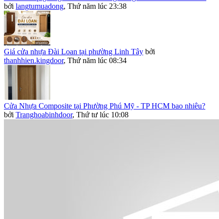
bởi
langtumuadong
,
Thứ năm lúc 23:38
Giá cửa nhựa Đài Loan tại phường Linh Tây
bởi
thanhhien.kingdoor
,
Thứ năm lúc 08:34
Cửa Nhựa Composite tại Phường Phú Mỹ - TP HCM bao nhiêu?
bởi
Tranghoabinhdoor
,
Thứ tư lúc 10:08