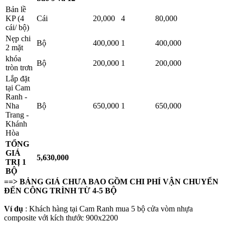
Bản lề
KP (4
Cái
20,000
4
80,000
cái/ bộ)
Nẹp chi
Bộ
400,000
1
400,000
2 mặt
khóa
Bộ
200,000
1
200,000
tròn trơn
Lắp đặt
tại Cam
Ranh -
Nha
Bộ
650,000
1
650,000
Trang -
Khánh
Hòa
TỔNG
GIÁ
5,630,000
TRỊ 1
BỘ
==> BẢNG GIÁ CHƯA BAO GỒM CHI PHÍ VẬN CHUYỂN
ĐẾN CÔNG TRÌNH TỪ 4-5 BỘ
Ví dụ
: Khách hàng tại Cam Ranh mua 5 bộ cửa vòm nhựa
composite với kích thước 900x2200