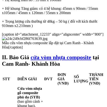
+ Hệ khung Tăng giảm: có 4 hệ khung: 45mm x 90mm / 55mm
x105mm / 45mm x 120mm / 55mm x 200mm
+ Trọng lượng cửa thường từ 48kg – 50 kg ( đối với kích thước
910mm x2.210mm )
[caption id="attachment_12233" align="aligncenter" width="800"]
Mẫu cửa vòm nhựa composite lắp đặt tại Cam Ranh - Khánh
Hòa[/caption]
II. Báo Giá
cửa vòm nhựa composite
tại
Cam Ranh- Khánh Hòa​
ĐƠN
THÀNH
SỐ
STT
DIỄN GIẢI
ĐVT
GIÁ
TIỀN
LƯỢNG
(VNĐ)
(VNĐ)
Cửa vòm nhựa
gỗ composite
phủ da (SYB)
(bao gồm cánh +
khung bao),