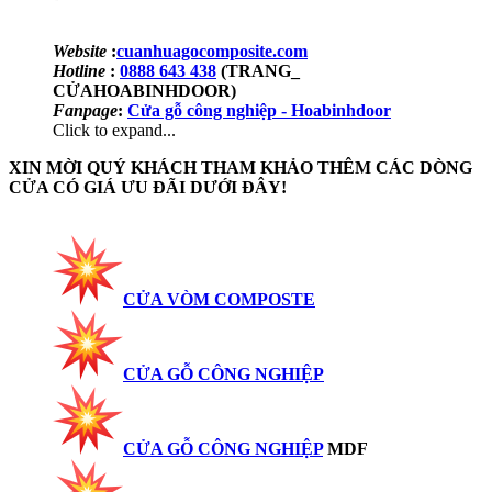
Website
:
cuanhuagocomposite.com
Hotline
:
0888 643 438
(TRANG_
CỬAHOABINHDOOR)
Fanpage
:
Cửa gỗ công nghiệp - Hoabinhdoor
Click to expand...
XIN MỜI QUÝ KHÁCH THAM KHẢO THÊM CÁC DÒNG
CỬA CÓ GIÁ ƯU ĐÃI DƯỚI ĐÂY!
CỬA VÒM COMPOSTE
CỬA GỖ CÔNG NGHIỆP
CỬA GỖ CÔNG NGHIỆP
MDF