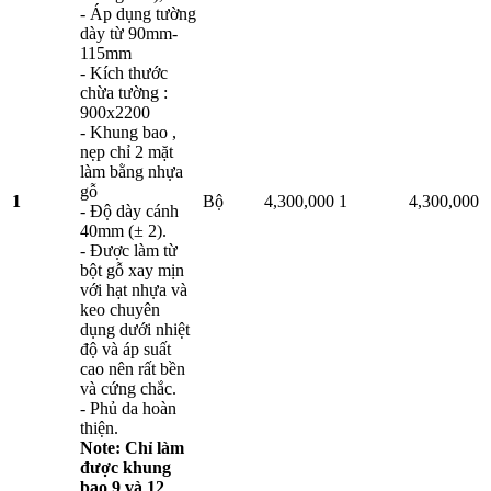
- Áp dụng tường
dày từ 90mm-
115mm
- Kích thước
chừa tường :
900x2200
- Khung bao ,
nẹp chỉ 2 mặt
làm bằng nhựa
gỗ
1
Bộ
4,300,000
1
4,300,000
- Độ dày cánh
40mm (± 2).
- Được làm từ
bột gỗ xay mịn
với hạt nhựa và
keo chuyên
dụng dưới nhiệt
độ và áp suất
cao nên rất bền
và cứng chắc.
- Phủ da hoàn
thiện.
Note: Chỉ làm
được khung
bao 9 và 12