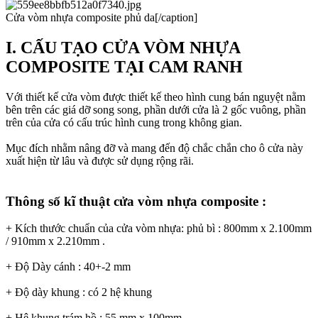
Cửa vòm nhựa composite phủ da[/caption]
I. CẤU TẠO CỬA VÒM NHỰA
COMPOSITE TẠI CAM RANH
Với thiết kế cửa vòm được thiết kế theo hình cung bán nguyệt nằm
bên trên các giá dỡ song song, phần dưới cửa là 2 gốc vuông, phần
trên của cửa có cấu trúc hình cung trong không gian.
Mục đích nhằm nâng đỡ và mang đến độ chắc chắn cho ô cửa này
xuất hiện từ lâu và được sử dụng rộng rãi.
Thông số kĩ thuật cửa vòm nhựa composite :​
+ Kích thước chuẩn của cửa vòm nhựa: phủ bì : 800mm x 2.100mm
/ 910mm x 2.210mm .
+ Độ Dày cánh : 40+-2 mm
+ Độ dày khung : có 2 hệ khung
+ Hệ khung trám hồ : 55 mm x 100mm