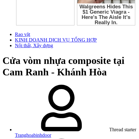
Rao vặt
KINH DOANH DỊCH VỤ TỔNG HỢP
Nội thất, Xây dựng
Cửa vòm nhựa composite tại
Cam Ranh - Khánh Hòa
Thread starter
Tranghoabinhdoor