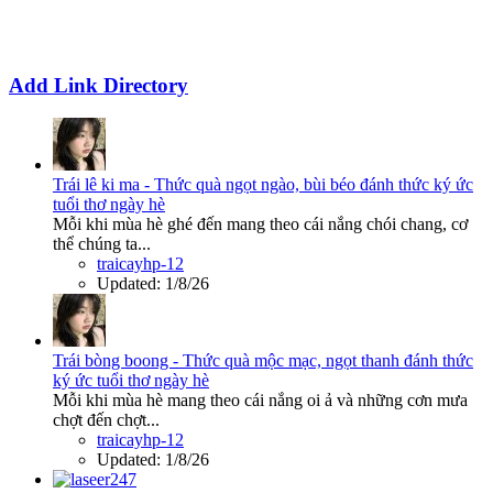
Add Link Directory
Trái lê ki ma - Thức quà ngọt ngào, bùi béo đánh thức ký ức
tuổi thơ ngày hè
Mỗi khi mùa hè ghé đến mang theo cái nắng chói chang, cơ
thể chúng ta...
traicayhp-12
Updated:
1/8/26
Trái bòng boong - Thức quà mộc mạc, ngọt thanh đánh thức
ký ức tuổi thơ ngày hè
Mỗi khi mùa hè mang theo cái nắng oi ả và những cơn mưa
chợt đến chợt...
traicayhp-12
Updated:
1/8/26