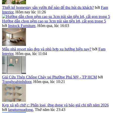
Thiết kế homestay sân vườn thế nào để thu hút du khách?
bởi
Fam
Interior
,
Hôm nay lúc 11:26
Hướng dẫn chọn nệm cao su 3cm trải sàn tiện lợi, cất gọn trong 5
bởi
Instock Furniture
,
Hôm qua, lúc 16:03
Mẫu nhà resort nào đẹp và phù hợp xu hướng hiện nay?
bởi
Fam
Interior
,
Hôm qua, lúc 11:04
Giá Cửa Thép Chống Cháy tại Phường Phú Mỹ - TP HCM
bởi
Tranghoabinhdoor
,
Hôm qua, lúc 10:21
Kẹp xà gồ chữ c: Phân loại, ứng dụng và báo giá chi tiết năm 2026
bởi
langtumuadong
,
Thứ năm lúc 23:43