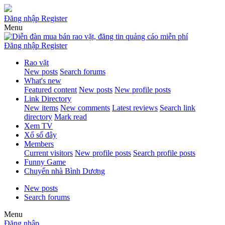
Đăng nhập
Register
Menu
Đăng nhập
Register
Rao vặt
New posts
Search forums
What's new
Featured content
New posts
New profile posts
Link Directory
New items
New comments
Latest reviews
Search link
directory
Mark read
Xem TV
Xổ số đây
Members
Current visitors
New profile posts
Search profile posts
Funny Game
Chuyển nhà Bình Dương
New posts
Search forums
Menu
Đăng nhập