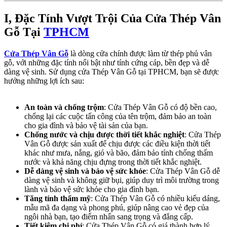
I, Đặc Tính Vượt Trội Của Cửa Thép Vân
Gỗ Tại
TPHCM
Cửa Thép Vân Gỗ
là dòng cửa chính được làm từ thép phủ vân
gỗ, với những đặc tính nổi bật như tính cứng cáp, bền đẹp và dễ
dàng vệ sinh. Sử dụng cửa Thép Vân Gỗ tại TPHCM, bạn sẽ được
hưởng những lợi ích sau:
An toàn và chống trộm
: Cửa Thép Vân Gỗ có độ bền cao,
chống lại các cuộc tấn công của tên trộm, đảm bảo an toàn
cho gia đình và bảo vệ tài sản của bạn.
Chống nước và chịu được thời tiết khắc nghiệt
: Cửa Thép
Vân Gỗ được sản xuất để chịu được các điều kiện thời tiết
khác như mưa, nắng, gió và bão, đảm bảo tính chống thấm
nước và khả năng chịu đựng trong thời tiết khắc nghiệt.
Dễ dàng vệ sinh và bảo vệ sức khỏe
: Cửa Thép Vân Gỗ dễ
dàng vệ sinh và không giữ bụi, giúp duy trì môi trường trong
lành và bảo vệ sức khỏe cho gia đình bạn.
Tăng tính thẩm mỹ
: Cửa Thép Vân Gỗ có nhiều kiểu dáng,
mẫu mã đa dạng và phong phú, giúp nâng cao vẻ đẹp của
ngôi nhà bạn, tạo điểm nhấn sang trọng và đẳng cấp.
Tiết kiệm chi phí
: Cửa Thép Vân Gỗ có giá thành hợp lý,