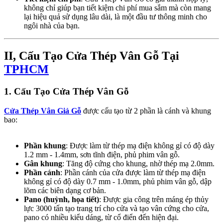
không chỉ giúp bạn tiết kiệm chi phí mua sắm mà còn mang
lại hiệu quả sử dụng lâu dài, là một đầu tư thông minh cho
ngôi nhà của bạn.
II, Cấu Tạo Cửa Thép Vân Gỗ Tại
TPHCM
1. Cấu Tạo Cửa Thép Vân Gỗ​
Cửa Thép Vân Giả Gỗ
được cấu tạo từ 2 phần là cánh và khung
bao:
Phần khung
: Được làm từ thép mạ điện không gỉ có độ dày
1.2 mm - 1.4mm, sơn tĩnh điện, phủ phim vân gỗ.
Gân khung
: Tăng độ cứng cho khung, nhờ thép mạ 2.0mm.
Phần cánh
: Phần cánh của cửa được làm từ thép mạ điện
không gỉ có độ dày 0.7 mm - 1.0mm, phủ phim vân gỗ, dập
lõm các biên dạng cơ bản.
Pano (huỳnh, họa tiết)
: Được gia công trên máng ép thủy
lực 3000 tấn tạo trang trí cho cửa và tạo vân cứng cho cửa,
pano có nhiều kiểu dáng, từ cổ điển đến hiện đại.