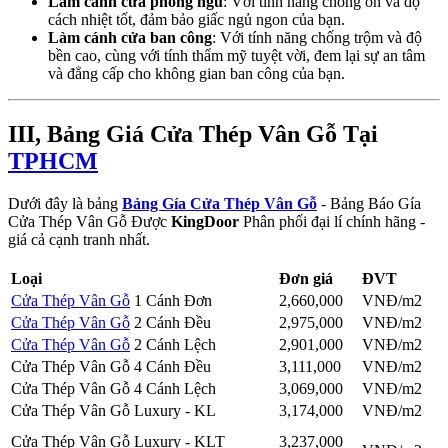
Làm cánh cửa phòng ngủ
: Với tính năng chống ồn và độ
cách nhiệt tốt, đảm bảo giấc ngủ ngon của bạn.
Làm cánh cửa ban công
: Với tính năng chống trộm và độ
bền cao, cùng với tính thẩm mỹ tuyệt vời, đem lại sự an tâm
và đẳng cấp cho không gian ban công của bạn.
III, Bảng Giá Cửa Thép Vân Gỗ Tại
TPHCM
Dưới đây là bảng
Bảng Gía Cửa Thép Vân Gỗ
- Bảng Báo Gía
Cửa Thép Vân Gỗ Được
KingDoor
Phân phối đại lí chính hãng -
giá cả cạnh tranh nhất.
Loại
Đơn giá
ĐVT
Cửa Thép Vân Gỗ
1 Cánh Đơn
2,660,000
VNĐ/m2
Cửa Thép Vân Gỗ
2 Cánh Đều
2,975,000
VNĐ/m2
Cửa Thép Vân Gỗ
2 Cánh Lệch
2,901,000
VNĐ/m2
Cửa Thép Vân Gỗ 4 Cánh Đều
3,111,000
VNĐ/m2
Cửa Thép Vân Gỗ 4 Cánh Lệch
3,069,000
VNĐ/m2
Cửa Thép Vân Gỗ Luxury - KL
3,174,000
VNĐ/m2
Cửa Thép Vân Gỗ Luxury - KLT
3,237,000