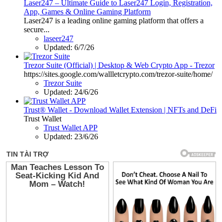
Laser247 – Ultimate Guide to Laser247 Login, Registration,
App, Games & Online Gaming Platform
Laser247 is a leading online gaming platform that offers a
secure...
laseer247
Updated:
6/7/26
Trezor Suite (Official) | Desktop & Web Crypto App - Trezor
https://sites.google.com/wallletcrypto.com/trezor-suite/home/
Trezor Suite
Updated:
24/6/26
Trust® Wallet - Download Wallet Extension | NFTs and DeFi
Trust Wallet
Trust Wallet APP
Updated:
23/6/26