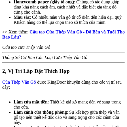
Honeycomb paper (giấy tổ ong)
: Chúng có tác dụng giúp
tăng khả năng cách âm, cách nhiệt và đặc biệt gia tăng độ
cứng cho cánh.
Màu sắc
: Có nhiều màu vân gỗ từ cổ điển đến hiện đại, quý
Khách hàng có thể lựa chọn theo sở thích của mình.
>> Xem thêm:
Cấu tạo Cửa Thép Vân Gỗ - Độ Bền và Tuổi Thọ
Bao Lâu?
Cấu tạo cửa Thép Vân Gỗ
Thông Số Cơ Bản Các Loại Cửa Thép Vân Gỗ
2, Vị Trí Lắp Đặt Thích Hợp​
Cửa Thép Vân Gỗ
được KingDoor khuyên dùng cho các vị trí sau
đây:
Làm cửa mặt tiền
: Thiết kế giả gỗ mang đến vẻ sang trọng
cho cửa.
Làm cánh cửa thông phòng
: Sự kết hợp giữa thép và vân
gỗ tạo nên thiết kế độc đáo và sang trọng cho các cánh cửa
này.