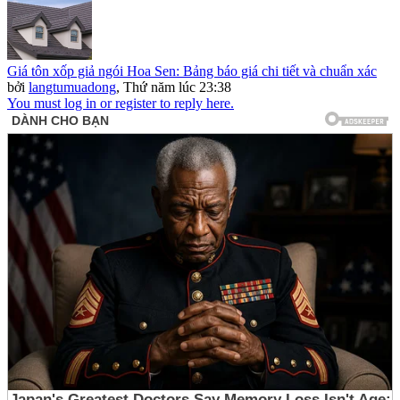
Giá tôn xốp giả ngói Hoa Sen: Bảng báo giá chi tiết và chuẩn xác
bởi
langtumuadong
,
Thứ năm lúc 23:38
You must log in or register to reply here.