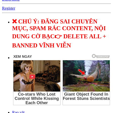
Register
❌ CHÚ Ý: ĐĂNG SAI CHUYÊN
MỤC, SPAM RÁC CONTENT, NỘI
DUNG CỜ BẠC👉 DELETE ALL +
BANNED VĨNH VIỄN
Rao vặt