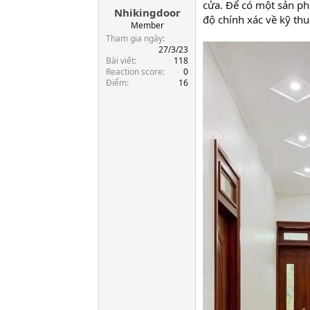
cửa. Để có một sản ph
Nhikingdoor
a
độ chính xác về kỹ thu
r
Member
t
Tham gia ngày
e
27/3/23
Bài viết
118
r
Reaction score
0
Điểm
16