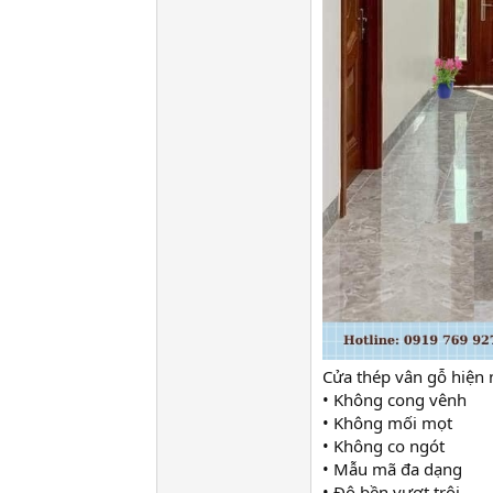
Cửa thép vân gỗ hiện 
• Không cong vênh
• Không mối mọt
• Không co ngót
• Mẫu mã đa dạng
• Độ bền vượt trội