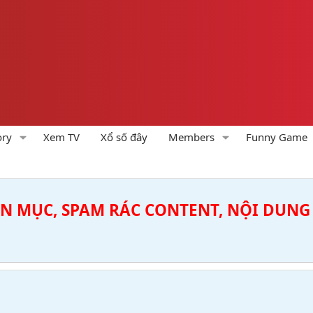
ory
Xem TV
Xổ số đây
Members
Funny Game
ÊN MỤC, SPAM RÁC CONTENT, NỘI DUNG 