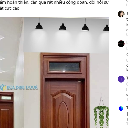
c
ẩm hoàn thiện, cần qua rất nhiều công đoạn, đòi hỏi sự
t
ật cực cao.
t
o
T
T
T