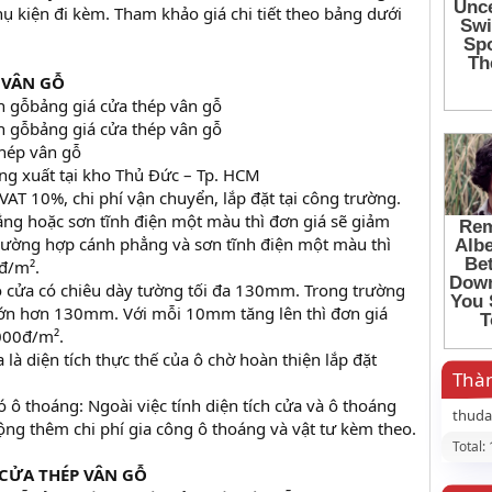
ụ kiện đi kèm. Tham khảo giá chi tiết theo bảng dưới
 VÂN GỖ
bảng giá cửa thép vân gỗ
bảng giá cửa thép vân gỗ
thép vân gỗ
ng xuất tại kho Thủ Đức – Tp. HCM
AT 10%, chi phí vận chuyển, lắp đặt tại công trường.
ẳng hoặc sơn tĩnh điện một màu thì đơn giá sẽ giảm
rường hợp cánh phẳng và sơn tĩnh điện một màu thì
đ/m².
 cửa có chiêu dày tường tối đa 130mm. Trong trường
lớn hơn 130mm. Với mỗi 10mm tăng lên thì đơn giá
000đ/m².
a là diện tích thực thế của ô chờ hoàn thiện lắp đặt
Thàn
 ô thoáng: Ngoài việc tính diện tích cửa và ô thoáng
thud
ộng thêm chi phí gia công ô thoáng và vật tư kèm theo.
Total:
 CỬA THÉP VÂN GỖ