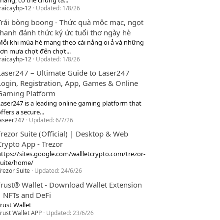
hang, cơ thể chúng ta...
raicayhp-12
Updated:
1/8/26
Trái bòng boong - Thức quà mộc mạc, ngọt
thanh đánh thức ký ức tuổi thơ ngày hè
Mỗi khi mùa hè mang theo cái nắng oi ả và những
cơn mưa chợt đến chợt...
raicayhp-12
Updated:
1/8/26
Laser247 – Ultimate Guide to Laser247
Login, Registration, App, Games & Online
Gaming Platform
Laser247 is a leading online gaming platform that
ffers a secure...
laseer247
Updated:
6/7/26
Trezor Suite (Official) | Desktop & Web
Crypto App - Trezor
https://sites.google.com/wallletcrypto.com/trezor-
suite/home/
rezor Suite
Updated:
24/6/26
Trust® Wallet - Download Wallet Extension
| NFTs and DeFi
rust Wallet
rust Wallet APP
Updated:
23/6/26