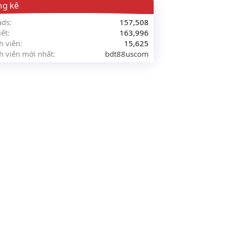
ng kê
ads
157,508
iết
163,996
h viên
15,625
h viên mới nhất
bdt88uscom