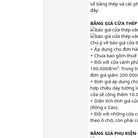
sổ bằng thép và các ph
đây:
BẢNG GIÁ CỬA THÉP
Chú ý về báo giá cửa 
+ Áp dụng cho đơn hà
+ Chưa bao gồm thuế V
+ Đối với cửa cánh ph
100.000đ/m². Trong t
đơn giá giảm 200.000
+ Đơn giá áp dụng cho
hợp chiều dày tường 
cửa sẽ cộng thêm 10.
+ Diện tích tính giá cử
(Rộng x Cao).
+ Đối với những cửa có
theo ô chờ, còn phải c
BẢNG GIÁ PHỤ KIỆN