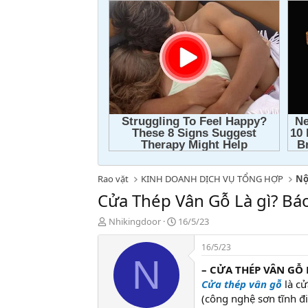
Rao vặt
KINH DOANH DỊCH VỤ TỔNG HỢP
Nộ
Cửa Thép Vân Gỗ Là gì? Bá
T
N
Nhikingdoor
16/5/23
h
g
r
à
16/5/23
e
y
N
– CỬA THÉP VÂN GỖ 
a
g
d
ử
Cửa thép vân gỗ
là c
s
i
(công nghệ sơn tĩnh đ
t