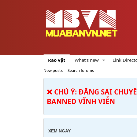
Rao vặt
What's new
Link Direct
New posts
Search forums
❌ CHÚ Ý: ĐĂNG SAI CHUY
BANNED VĨNH VIỄN