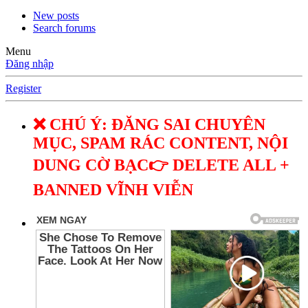
New posts
Search forums
Menu
Đăng nhập
Register
❌ CHÚ Ý: ĐĂNG SAI CHUYÊN
MỤC, SPAM RÁC CONTENT, NỘI
DUNG CỜ BẠC👉 DELETE ALL +
BANNED VĨNH VIỄN