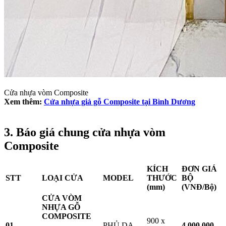
Cửa nhựa vòm Composite
Xem thêm:
Cửa nhựa giả gỗ Composite tại Bình Dương
3. Báo giá chung cửa nhựa vòm
Composite​
KÍCH
ĐƠN GIÁ
STT
LOẠI CỬA
MODEL
THƯỚC
BỘ
(mm)
(VNĐ/Bộ)
CỬA VÒM
NHỰA GỖ
COMPOSITE
900 x
01
PHỦ DA
4.000.000