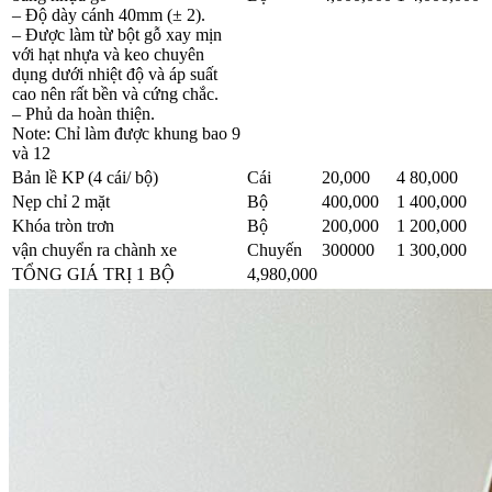
– Độ dày cánh 40mm (± 2).
– Được làm từ bột gỗ xay mịn
với hạt nhựa và keo chuyên
dụng dưới nhiệt độ và áp suất
cao nên rất bền và cứng chắc.
– Phủ da hoàn thiện.
Note: Chỉ làm được khung bao 9
và 12
Bản lề KP (4 cái/ bộ)
Cái
20,000
4
80,000
Nẹp chỉ 2 mặt
Bộ
400,000
1
400,000
Khóa tròn trơn
Bộ
200,000
1
200,000
vận chuyển ra chành xe
Chuyến
300000
1
300,000
TỔNG GIÁ TRỊ 1 BỘ
4,980,000