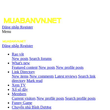
Đăng nhập
Register
Menu
Đăng nhập
Register
Rao vặt
New posts
Search forums
What's new
Featured content
New posts
New profile posts
Link Directory
New items
New comments
Latest reviews
Search link
directory
Mark read
Xem TV
Xổ số đây
Members
Current visitors
New profile posts
Search profile posts
Funny Game
Chuyển nhà Bình Dương