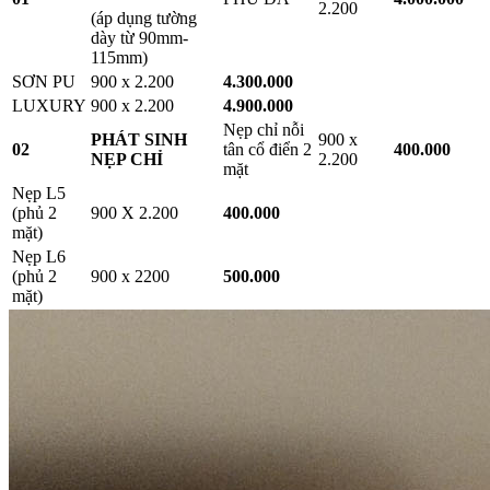
2.200
(áp dụng tường
dày từ 90mm-
115mm)
SƠN PU
900 x 2.200
4.300.000
LUXURY
900 x 2.200
4.900.000
Nẹp chỉ nỗi
PHÁT SINH
900 x
02
tân cổ điển 2
400.000
NẸP CHỈ
2.200
mặt
Nẹp L5
(phủ 2
900 X 2.200
400.000
mặt)
Nẹp L6
(phủ 2
900 x 2200
500.000
mặt)