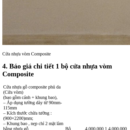
Cửa nhựa vòm Composite
4. Báo giá chi tiết 1 bộ cửa nhựa vòm
Composite​
Cửa nhựa gỗ composite phủ da
(Cửa vòm)
(bao gồm cánh + khung bao),
– Áp dụng tường dày từ 90mm-
115mm
– Kích thước chừa tường :
(900×2200)mm;
– Khung bao , nẹp chỉ 2 mặt làm
bằng nhựa gỗ
Bộ
4,000,000
1
4,000,000