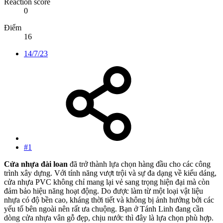
Reaction score
0
Điểm
16
14/7/23
#1
Cửa nhựa đài loan
đã trở thành lựa chọn hàng đầu cho các công
trình xây dựng. Với tính năng vượt trội và sự đa dạng về kiểu dáng,
cửa nhựa PVC không chỉ mang lại vẻ sang trọng hiện đại mà còn
đảm bảo hiệu năng hoạt động. Do được làm từ một loại vật liệu
nhựa có độ bền cao, kháng thời tiết và không bị ảnh hưởng bởi các
yếu tố bên ngoài nên rất ưa chuộng. Bạn ở Tánh Linh đang cần
dòng cửa nhựa vân gỗ đẹp, chịu nước thì đây là lựa chọn phù hợp.