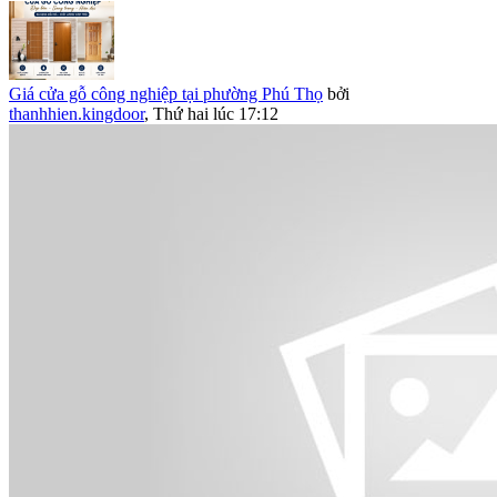
Giá cửa gỗ công nghiệp tại phường Phú Thọ
bởi
thanhhien.kingdoor
,
Thứ hai lúc 17:12