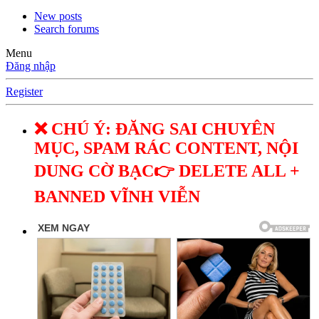
New posts
Search forums
Menu
Đăng nhập
Register
❌ CHÚ Ý: ĐĂNG SAI CHUYÊN
MỤC, SPAM RÁC CONTENT, NỘI
DUNG CỜ BẠC👉 DELETE ALL +
BANNED VĨNH VIỄN