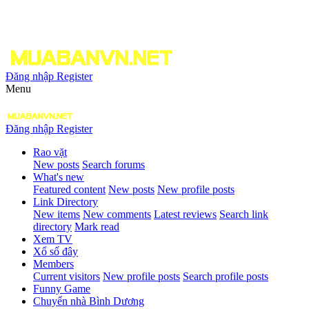
Đăng nhập
Register
Menu
Đăng nhập
Register
Rao vặt
New posts
Search forums
What's new
Featured content
New posts
New profile posts
Link Directory
New items
New comments
Latest reviews
Search link
directory
Mark read
Xem TV
Xổ số đây
Members
Current visitors
New profile posts
Search profile posts
Funny Game
Chuyển nhà Bình Dương