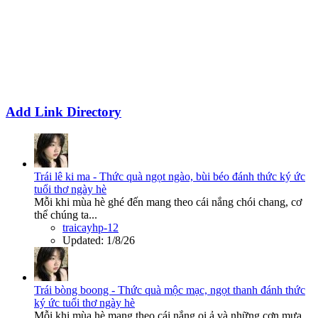
Add Link Directory
Trái lê ki ma - Thức quà ngọt ngào, bùi béo đánh thức ký ức
tuổi thơ ngày hè
Mỗi khi mùa hè ghé đến mang theo cái nắng chói chang, cơ
thể chúng ta...
traicayhp-12
Updated:
1/8/26
Trái bòng boong - Thức quà mộc mạc, ngọt thanh đánh thức
ký ức tuổi thơ ngày hè
Mỗi khi mùa hè mang theo cái nắng oi ả và những cơn mưa