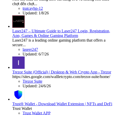
chợt đến chợt...
traicayhp-12
Updated:
1/8/26
Laser247 – Ultimate Guide to Laser247 Login, Registration,
App, Games & Online Gaming Platform
Laser247 is a leading online gaming platform that offers a
secure...
laseer247
Updated:
6/7/26
Trezor Suite (Official) | Desktop & Web Crypto App - Trezor
https://sites.google.com/wallletcrypto.com/trezor-suite/home/
Trezor Suite
Updated:
24/6/26
Trust® Wallet - Download Wallet Extension | NFTs and DeFi
Trust Wallet
Trust Wallet APP