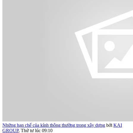
Những hạn chế của kính thông thường trong xây dựng
bởi
KAI
GROUP
,
Thứ tư lúc 09:10