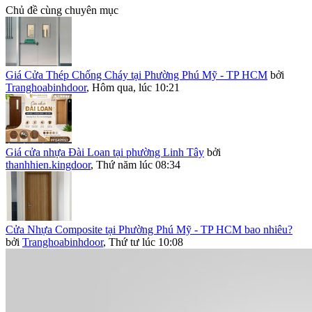
Chủ đề cùng chuyên mục
Giá Cửa Thép Chống Cháy tại Phường Phú Mỹ - TP HCM
bởi
Tranghoabinhdoor
,
Hôm qua, lúc 10:21
Giá cửa nhựa Đài Loan tại phường Linh Tây
bởi
thanhhien.kingdoor
,
Thứ năm lúc 08:34
Cửa Nhựa Composite tại Phường Phú Mỹ - TP HCM bao nhiêu?
bởi
Tranghoabinhdoor
,
Thứ tư lúc 10:08