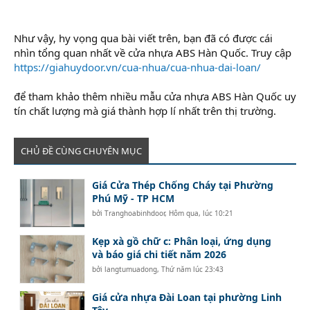
Như vậy, hy vọng qua bài viết trên, bạn đã có được cái
nhìn tổng quan nhất về cửa nhựa ABS Hàn Quốc. Truy cập
https://giahuydoor.vn/cua-nhua/cua-nhua-dai-loan/
để tham khảo thêm nhiều mẫu cửa nhựa ABS Hàn Quốc uy
tín chất lượng mà giá thành hợp lí nhất trên thị trường.
CHỦ ĐỀ CÙNG CHUYÊN MỤC
Giá Cửa Thép Chống Cháy tại Phường
Phú Mỹ - TP HCM
bởi
Tranghoabinhdoor
,
Hôm qua, lúc 10:21
Kẹp xà gồ chữ c: Phân loại, ứng dụng
và báo giá chi tiết năm 2026
bởi
langtumuadong
,
Thứ năm lúc 23:43
Giá cửa nhựa Đài Loan tại phường Linh