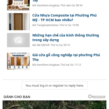
Tây
bởi
thanhhien.kingdoor
,
Thứ năm lúc 08:34
Cửa Nhựa Composite tại Phường Phú
Mỹ - TP HCM bao nhiêu?
bởi
Tranghoabinhdoor
,
Thứ tư lúc 10:08
Những hạn chế của kính thông thường
trong xây dựng
bởi
KAI GROUP
,
Thứ tư lúc 09:10
Giá cửa gỗ công nghiệp tại phường Phú
Thọ
bởi
thanhhien.kingdoor
,
Thứ hai lúc 17:12
You must log in or register to reply here.