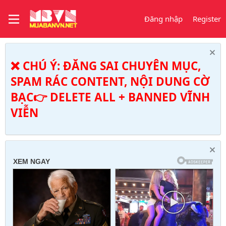
Đăng nhập
Register
❌ CHÚ Ý: ĐĂNG SAI CHUYÊN MỤC,
SPAM RÁC CONTENT, NỘI DUNG CỜ
BẠC👉 DELETE ALL + BANNED VĨNH
VIỄN