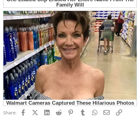
Facebook
X (Twitter)
LinkedIn
Reddit
Pinterest
Tumblr
WhatsApp
Email
Link
Share: