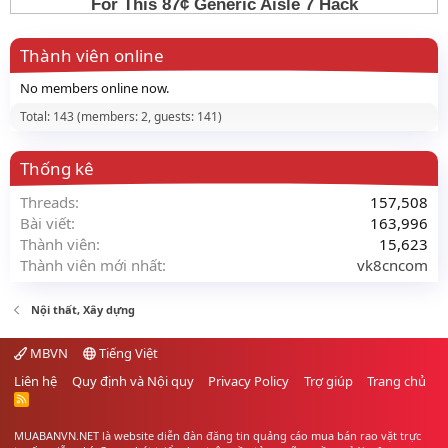
Thành viên online
No members online now.
Total: 143 (members: 2, guests: 141)
Thống kê
Threads
157,508
Bài viết
163,996
Thành viên
15,623
Thành viên mới nhất
vk8cncom
Nội thất, Xây dựng
MBVN
Tiếng Việt
Liên hệ
Quy định và Nội quy
Privacy Policy
Trợ giúp
Trang chủ
R
S
S
MUABANVN.NET là website diễn đàn đăng tin quảng cáo
mua bán rao vặt
trực