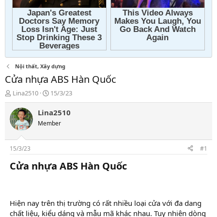
Nội thất, Xây dựng
Cửa nhựa ABS Hàn Quốc
T
N
Lina2510
15/3/23
h
g
r
à
Lina2510
e
y
Member
a
g
d
ử
s
i
15/3/23
#1
t
a
Cửa nhựa ABS Hàn Quốc​
r
t
e
r
Hiện nay trên thị trường có rất nhiều loại cửa với đa dang
chất liệu, kiểu dáng và mẫu mã khác nhau. Tuy nhiên dòng