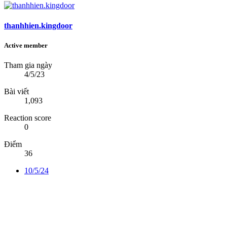
thanhhien.kingdoor
Active member
Tham gia ngày
4/5/23
Bài viết
1,093
Reaction score
0
Điểm
36
10/5/24