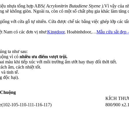
 liệu nhựa tổng hợp ABS
( Acrylonitrin Butadiene Styene ).
Vì vậy của n
g sẽ không giòn. Ngoài ra, còn có một số chất phụ gia khác làm tăn
há giống với cửa gỗ tự nhiên. Cửa được chế tác bằng việc ghép lớp các
t Nam có các đơn vị như:
Kingdoor
, Hoabinhdoor,…
Mẫu cửa sắt đẹp
ng ta như sau:
uộng vì có
nhiều ưu điểm vượt trội.
màu khi tiếp xúc với môi trường ẩm ướt hay thay đổi thời tiết.
ch âm, cách nhiệt tốt.
và tinh tế.
g độc hại).
 Chuộng
KÍCH THƯ
e(102-105-110-111-116-117)
800/900 x2.