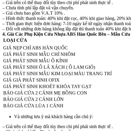
– Giá trên có thể thay đổi tùy theo chi phí phát sinh thực tế .
– Chưa tính phí lắp đặt và vận chuyển.
– Giá chưa bao gồm V.A.T 10% .
– Hình thức thanh toán: 40% khi đặt cọc, 40% khi giao hàng, 20% khi
– Thời gian thực hiện đơn hàng: 7-10 ngày kể từ ngày nhận thanh toá
– Đối với những đơn hàng không lắp đặt thì thanh toán 40% khi đặt 
4. Giá Các Phụ Kiện Cửa Nhựa ABS Hàn Quốc Bền – Mẫu Cử
LOẠI CỬA
GIÁ NẸP CHỈ ABS HÀN QUỐC
GIÁ PHÁT SINH MẪU CHỈ NHÔM
GIÁ PHÁT SINH MẪU Ô KÍNH
GIÁ PHÁT SINH Ô LÁ XÁCH ( Ô LAM GIÓ)
GIÁ PHÁT SINH MẪU KIM LOẠI MÀU TRANG TRÍ
GIÁ GIÁ PHÁT SINH OFIX
GIÁ PHÁT SINH KHOÉT KHÓA TAY GẠT
BÁO GIÁ CỬA 2 CÁNH MẸ BỒNG CON
BÁO GIÁ CỬA 2 CÁNH LỚN
BÁO GIÁ CỬA LÙA 1 CÁNH
Và những lưu ý mà khách hàng cần chú ý:
– Giá trên có thể thay đổi tùy theo chi phí phát sinh thực tế .