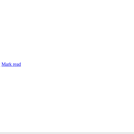
y
Mark read