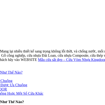
 Mang lại nhiều thiết kế sang trọng không lỗi thời, và chống nước, 
: Gỗ công nghiệp, cửa nhựa Đài Loan, cửa nhựa Composite, cửa thép v
uý khách hãy vào WEBSITE
Mẫu cửa sắt đẹp – Cửa Vòm Nhựa Kingdoor
 Như Thế Nào?
 Chuộng
a Được Ưa Chuộng
DOOR
uộng Hoặc Một Số Cửa Khác
 Như Thế Nào?