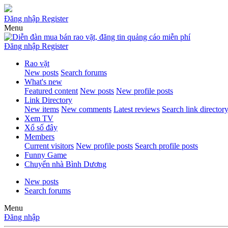
Đăng nhập
Register
Menu
Đăng nhập
Register
Rao vặt
New posts
Search forums
What's new
Featured content
New posts
New profile posts
Link Directory
New items
New comments
Latest reviews
Search link director
Xem TV
Xổ số đây
Members
Current visitors
New profile posts
Search profile posts
Funny Game
Chuyển nhà Bình Dương
New posts
Search forums
Menu
Đăng nhập