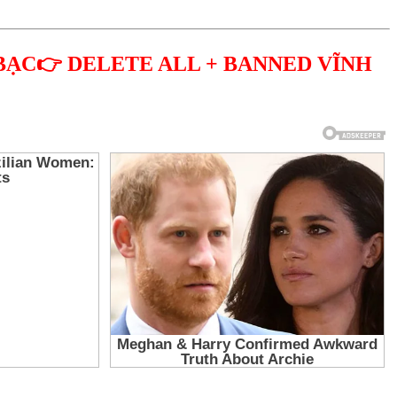
BẠC👉 DELETE ALL + BANNED VĨNH