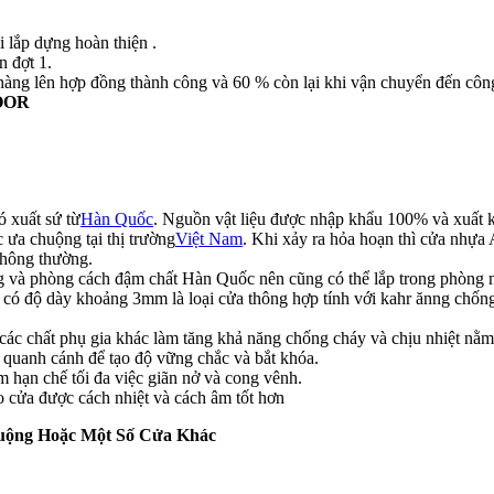
 lắp dựng hoàn thiện .
n đợt 1.
hàng lên hợp đồng thành công và 60 % còn lại khi vận chuyển đến công
DOOR
 xuất sứ từ
Hàn Quốc
. Nguồn vật liệu được nhập khẩu 100% và xuất 
 ưa chuộng tại thị trường
Việt Nam
. Khi xảy ra hỏa hoạn thì cửa nhựa
thông thường.
và phòng cách đậm chất Hàn Quốc nên cũng có thể lắp trong phòng n
ó độ dày khoảng 3mm là loại cửa thông hợp tính với kahr ănng chống
các chất phụ gia khác làm tăng khả năng chống cháy và chịu nhiệt nằm
quanh cánh để tạo độ vững chắc và bắt khóa.
 hạn chế tối đa việc giãn nở và cong vênh.
 cửa được cách nhiệt và cách âm tốt hơn
uộng Hoặc Một Số Cửa Khác