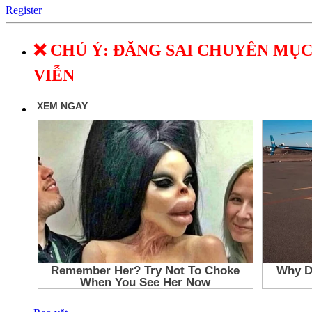
Register
❌ CHÚ Ý: ĐĂNG SAI CHUYÊN MỤC
VIỄN