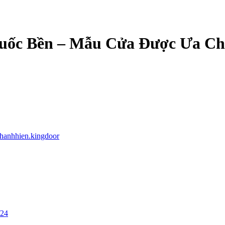
uốc Bền – Mẫu Cửa Được Ưa C
thanhhien.kingdoor
/24