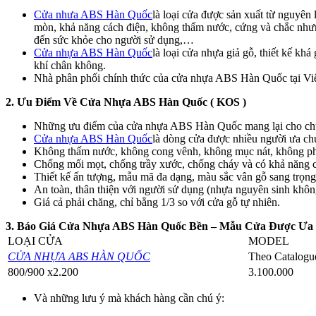
Cửa nhưa ABS Hàn Quốc
là loại cửa được sản xuất từ nguyên
mòn, khả năng cách điện, không thấm nước, cứng và chắc nhưn
đến sức khỏe cho người sử dụng,…
Cửa nhựa ABS Hàn Quốc
là loại cửa nhựa giả gỗ, thiết kế k
khí chân không.
Nhà phân phối chính thức của cửa nhựa ABS Hàn Quốc tại Việ
2. Ưu Điểm Về Cửa Nhựa ABS Hàn Quốc ( KOS )
Những ưu điểm của cửa nhựa ABS Hàn Quốc mang lại cho chú
Cửa nhựa ABS Hàn Quốc
là dòng cửa được nhiều người ưa ch
Không thấm nước, không cong vênh, không mục nát, không phai 
Chống mối mọt, chống trầy xước, chống cháy và có khả năng cá
Thiết kế ấn tượng, mẫu mã đa dạng, màu sắc vân gỗ sang trọng 
An toàn, thân thiện với người sử dụng (nhựa nguyên sinh khôn
Giá cả phải chăng, chỉ bằng 1/3 so với cửa gỗ tự nhiên.
3. Báo Giá Cửa Nhựa ABS Hàn Quốc Bền – Mẫu Cửa Được Ưa
LOẠI CỬA
MODEL
CỬA NHỰA ABS HÀN QUỐC
Theo Catalogu
800/900 x2.200
3.100.000
Và những lưu ý mà khách hàng cần chú ý: