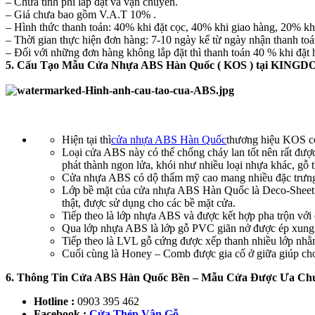
– Chưa tính phí lắp đặt và vận chuyển.
– Giá chưa bao gồm V.A.T 10% .
– Hình thức thanh toán: 40% khi đặt cọc, 40% khi giao hàng, 20% khi
– Thời gian thực hiện đơn hàng: 7-10 ngày kể từ ngày nhận thanh toá
– Đối với những đơn hàng không lắp đặt thì thanh toán 40 % khi đặt 
5. Cấu Tạo Mẫu Cửa Nhựa ABS Hàn Quốc ( KOS ) tại KING
Hiện tại thì
cửa nhựa ABS Hàn Quốc
thương hiệu KOS có
Loại cửa ABS này có thể chống cháy lan tốt nên rất được
phát thành ngon lửa, khói như nhiều loại nhựa khác, gỗ 
Cửa nhựa ABS có dộ thẩm mỹ cao mang nhiều đặc trưng 
Lớp bề mặt của cửa nhựa ABS Hàn Quốc là Deco-Sheet c
thật, được sử dụng cho các bề mặt cửa.
Tiếp theo là lớp nhựa ABS và được kết hợp pha trộn với 
Qua lớp nhựa ABS là lớp gỗ PVC giãn nở được ép xung 
Tiếp theo là LVL gỗ cứng được xếp thanh nhiều lớp nhằm
Cuối cùng là Honey – Comb được gia cố ở giữa giúp cho
6. Thông Tin Cửa ABS Hàn Quốc Bền – Mẫu Cửa Được Ưa Ch
Hotline :
0903 395 462
Facebook :
Cửa Thép Vân Gỗ