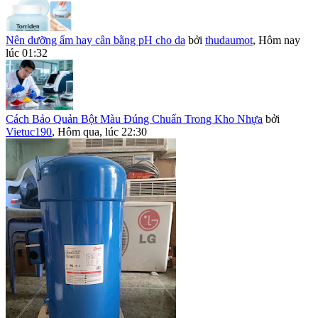
Nên dưỡng ẩm hay cân bằng pH cho da
bởi
thudaumot
,
Hôm nay
lúc 01:32
Cách Bảo Quản Bột Màu Đúng Chuẩn Trong Kho Nhựa
bởi
Vietuc190
,
Hôm qua, lúc 22:30