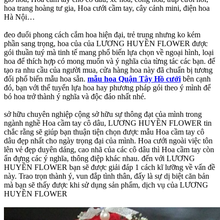
hoa trang hoàng tư gia, Hoa cưới cầm tay, cây cảnh mini, điện hoa
Hà Nội…
đeo đuổi phong cách cắm hoa hiện đại, trẻ trung nhưng ko kém
phần sang trọng, hoa của của LƯƠNG HUYỀN FLOWER được
gói thuần tuý mà tinh tế mang phổ biến lựa chọn về ngoại hình, loại
hoa để thích hợp có mong muốn và ý nghĩa của từng tác các bạn. để
tạo ra nhu cầu của người mua, cửa hàng hoa này đã chuẩn bị tương
đối phổ biến mẫu hoa sẵn.
mẫu hoa Quận Tây Hồ cưới
bên cạnh
đó, bạn với thể tuyển lựa hoa hay phương pháp gói theo ý mình để
bó hoa trở thành ý nghĩa và độc đáo nhất nhé.
sở hữu chuyên nghiệp cộng sở hữu sự thông đạt của mình trong
ngành nghề Hoa cầm tay cô dâu, LƯƠNG HUYỀN FLOWER tin
chắc rằng sẽ giúp bạn thuận tiện chọn được mẫu Hoa cầm tay cô
dâu đẹp nhất cho ngày trọng đại của mình. Hoa cưới ngoài việc tôn
lên vẻ đẹp duyên dáng, cao nhã của các cô dâu thì Hoa cầm tay còn
ẩn đựng các ý nghĩa, thông điệp khác nhau. đến với LƯƠNG
HUYỀN FLOWER bạn sẽ được giải đáp 1 cách kĩ lưỡng về vấn đề
này. Trao trọn thành ý, vun đắp tình thân, đấy là sự dị biệt căn bản
mà bạn sẽ thấy được khi sử dụng sản phẩm, dịch vụ của LƯƠNG
HUYỀN FLOWER