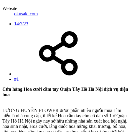
Website
okusaki.com
14/7/23
#1
Cửa hàng Hoa cưới cầm tay Quận Tây Hồ Hà Nội dịch vụ điện
hoa
LƯƠNG HUYỀN FLOWER được phần nhiều người mua Tìm
hiểu là nhà cung cấp, thiết kế Hoa cầm tay cho cô dâu số 1 ở Quận
Tây Hồ Hà Nội ngày nay sở hữu những nhà sản xuất hoa hội nghị,
hoa sinh nhật, Hoa cưới, lẵng đuốc hoa mừng khai trương, bó hoa,
giỏ hoa, Hoa cầm tay cho cô dâu, xe hoa, cổng hoa, tráp cưới hỏi,