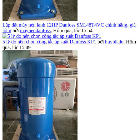
Lắp đặt máy nén lạnh 12HP Danfoss SM148T4VC chính hãng, giá
tốt n
bởi
maynendanfoss
,
Hôm qua, lúc 15:54
5 lý do nên chọn công tắc áp suất Danfoss KP1
bởi
huybilalo
,
Hôm
qua, lúc 15:49