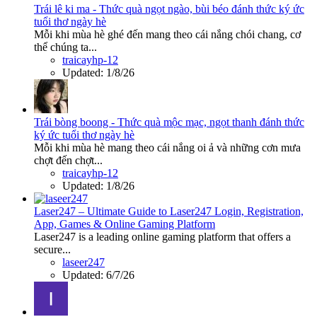
Trái lê ki ma - Thức quà ngọt ngào, bùi béo đánh thức ký ức
tuổi thơ ngày hè
Mỗi khi mùa hè ghé đến mang theo cái nắng chói chang, cơ
thể chúng ta...
traicayhp-12
Updated:
1/8/26
Trái bòng boong - Thức quà mộc mạc, ngọt thanh đánh thức
ký ức tuổi thơ ngày hè
Mỗi khi mùa hè mang theo cái nắng oi ả và những cơn mưa
chợt đến chợt...
traicayhp-12
Updated:
1/8/26
Laser247 – Ultimate Guide to Laser247 Login, Registration,
App, Games & Online Gaming Platform
Laser247 is a leading online gaming platform that offers a
secure...
laseer247
Updated:
6/7/26