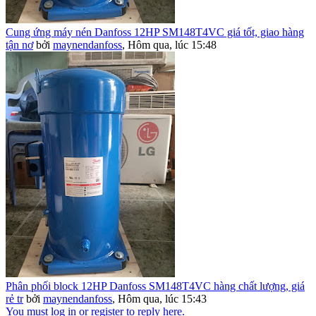
Cung ứng máy nén Danfoss 12HP SM148T4VC giá tốt, giao hàng
tận nơ
bởi
maynendanfoss
,
Hôm qua, lúc 15:48
Phân phối block 12HP Danfoss SM148T4VC hàng chất lượng, giá
rẻ tr
bởi
maynendanfoss
,
Hôm qua, lúc 15:43
You must log in or register to reply here.