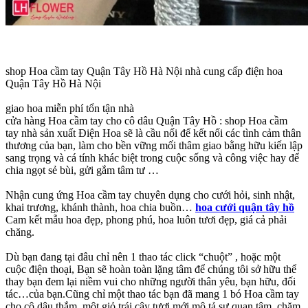
shop Hoa cầm tay Quận Tây Hồ Hà Nội nhà cung cấp điện hoa
Quận Tây Hồ Hà Nội
giao hoa miễn phí tổn tận nhà
cửa hàng Hoa cầm tay cho cô dâu Quận Tây Hồ : shop Hoa cầm
tay nhà sản xuất Điện Hoa sẽ là cầu nối để kết nối các tình cảm thân
thương của bạn, làm cho bền vững mối thâm giao bằng hữu kiến lập
sang trọng và cá tính khác biệt trong cuộc sống và công việc hay để
chia ngọt sẻ bùi, gửi gắm tâm tư …
Nhận cung ứng Hoa cầm tay chuyên dụng cho cưới hỏi, sinh nhật,
khai trương, khánh thành, hoa chia buồn…
hoa cưới quận tây hồ
Cam kết mẫu hoa đẹp, phong phú, hoa luôn tươi đẹp, giá cả phải
chăng.
Dù bạn đang tại đâu chỉ nên 1 thao tác click “chuột” , hoặc một
cuộc điện thoại, Bạn sẽ hoàn toàn lặng tâm để chúng tôi sở hữu thể
thay bạn đem lại niềm vui cho những người thân yêu, bạn hữu, đối
tác…của bạn.Cũng chỉ một thao tác bạn đã mang 1 bó Hoa cầm tay
cho cô dâu thắm, một giỏ trái cây tươi mới mô tả sự quan tâm, chăm