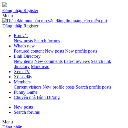
Đăng nhập
Register
Menu
Đăng nhập
Register
Rao vặt
New posts
Search forums
What's new
Featured content
New posts
New profile posts
Link Directory
New items
New comments
Latest reviews
Search link
directory
Mark read
Xem TV
Xổ số đây
Members
Current visitors
New profile posts
Search profile posts
Funny Game
Chuyển nhà Bình Dương
New posts
Search forums
Menu
Đăng nhập