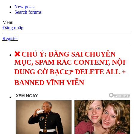
New posts
Search forums
Menu
Đăng nhập
Register
❌ CHÚ Ý: ĐĂNG SAI CHUYÊN
MỤC, SPAM RÁC CONTENT, NỘI
DUNG CỜ BẠC👉 DELETE ALL +
BANNED VĨNH VIỄN