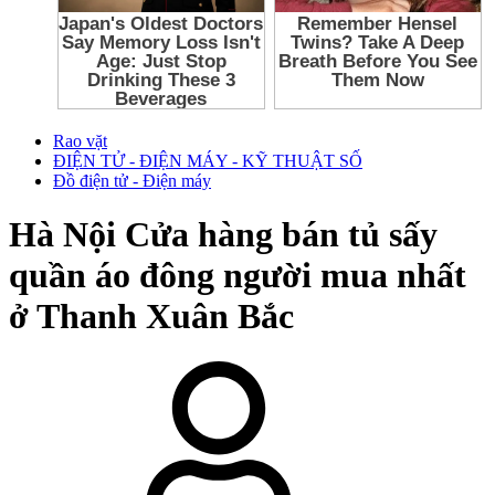
Rao vặt
ĐIỆN TỬ - ĐIỆN MÁY - KỸ THUẬT SỐ
Đồ điện tử - Điện máy
Hà Nội
Cửa hàng bán tủ sấy
quần áo đông người mua nhất
ở Thanh Xuân Bắc