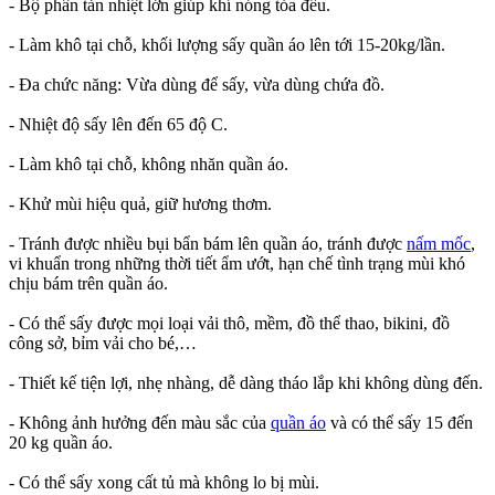
- Bộ phân tản nhiệt lớn giúp khí nóng tỏa đều.
- Làm khô tại chỗ, khối lượng sấy quần áo lên tới 15-20kg/lần.
- Đa chức năng: Vừa dùng để sấy, vừa dùng chứa đồ.
- Nhiệt độ sấy lên đến 65 độ C.
- Làm khô tại chỗ, không nhăn quần áo.
- Khử mùi hiệu quả, giữ hương thơm.
- Tránh được nhiều bụi bẩn bám lên quần áo, tránh được
nấm mốc
,
vi khuẩn trong những thời tiết ẩm ướt, hạn chế tình trạng mùi khó
chịu bám trên quần áo.
- Có thể sấy được mọi loại vải thô, mềm, đồ thể thao, bikini, đồ
công sở, bỉm vải cho bé,…
- Thiết kế tiện lợi, nhẹ nhàng, dễ dàng tháo lắp khi không dùng đến.
- Không ảnh hưởng đến màu sắc của
quần áo
và có thể sấy 15 đến
20 kg quần áo.
- Có thể sấy xong cất tủ mà không lo bị mùi.