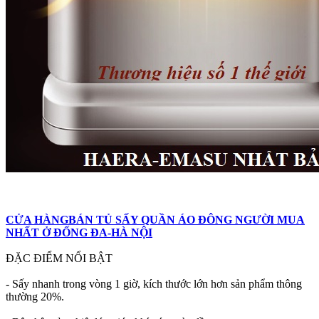
CỬA HÀNGBÁN TỦ SẤY QUẦN ÁO ĐÔNG NGƯỜI MUA
NHẤT Ở ĐỐNG ĐA-HÀ NỘI
ĐẶC ĐIỂM NỔI BẬT
- Sấy nhanh trong vòng 1 giờ, kích thước lớn hơn sản phẩm thông
thường 20%.