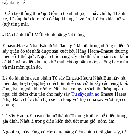
sấy đáng kể.
- Cấu tạo thông thường: Gồm 6 thanh nhựa, 1 máy chính, 4 bánh
xe, 17 ống hợp kim tròn để lắp khung, 1 vỏ áo, 1 điều khiển từ xa
(tuỳ từng mã).
- Bảo hành ĐỔI MỚI chính hãng: 24 tháng.
Emasu-Haera Nhật Bản được đánh giá là một trong những chiếc tủ
sấy quần áo tốt nhất được sản xuất bởi Hãng Haera-Emasu thương
hiệu số 1 thế giới. Ngoài chức năng sấy khô thì sản phẩm còn kèm
cả khả năng diệt khuẩn, khử mùi, chống nấm mốc, chống bạc màu
và mài mòn quần áo.
Lý do là những sản phẩm Tủ sấy Emasu-Haera Nhật Bản này rất
hiện đại, hoạt động hiệu quả hơn nhiều so với tủ sấy các hãng khác
đang bán ngoài thị trường. Nếu bạn có ngân sách thì đừng ngần
ngại chi thêm chút tiền cho máy sấy-
Tủ sấyquần áo
Emasu-Haera
Nhật Bản, chắc chắn bạn sẽ hài lòng với hiệu quả sấy vượt trội của
chúng.
Tủ sấy Haera-Emasu dần trở thành đồ dùng không thể thiếu trong
gia đình. Nhất là trong điều kiện thời tiết mưa gió, nồm, ẩm.
Ngoài ra, máy cũng có các chức năng điều chỉnh thời gian sấy, tự