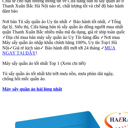
Chia sẻ cho bạn những thông tin về Cửa hàng bán tủ sấy quần áo ở
Thanh Xuân Bắc Hà Nội nào rẻ, chất lượng tốt và chế độ bảo hành
đảm bảo
Nơi bán Tủ sấy quần áo Uy tín nhất ✓ Bảo hành tốt nhất, ✓Tổng
đại lý, Siêu thị, Cửa hàng bán tủ sấy quần áo đông người mua nhất
quận Thanh Xuân Bắc nhiều mẫu mã đa dạng, giá rẻ ship toàn quốc
✓Địa chỉ mua bán máy sấy quần áo Uy Tín hàng đầu ✓Nơi mua
Máy sấy quần áo nhập khẩu chính hãng 100%, Uy tín Top1 Hà
Nội✓Giá rẻ kịch sàn✓ Bảo hành đổi mới tới 24 tháng ✓
MUA
NGAY TẠI ĐÂY
!
Máy sấy quần áo tốt nhất Top 1 (Xem chi tiết)
Tủ sấy quần áo tốt nhất khi trời mưa nồn, mưa phùn dài ngày,
chống hôi mốc quần áo.
Máy sấy quần áo hài lòng nhất