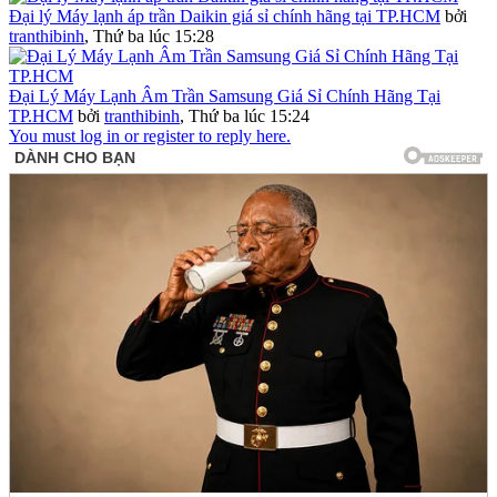
Đại lý Máy lạnh áp trần Daikin giá sỉ chính hãng tại TP.HCM
bởi
tranthibinh
,
Thứ ba lúc 15:28
Đại Lý Máy Lạnh Âm Trần Samsung Giá Sỉ Chính Hãng Tại
TP.HCM
bởi
tranthibinh
,
Thứ ba lúc 15:24
You must log in or register to reply here.