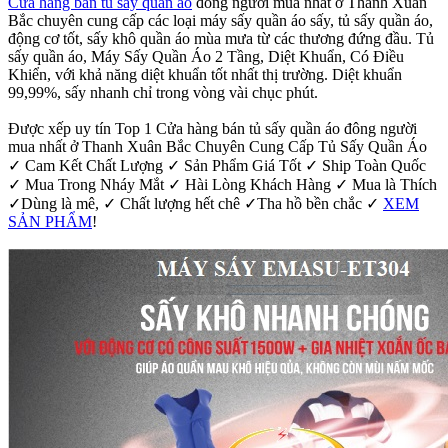
Cửa hàng bán tủ sấy quần áo
đông người mua nhất ở Thanh Xuân
Bắc chuyên cung cấp các loại máy sấy quần áo sấy, tủ sấy quần áo,
động cơ tốt, sấy khô quần áo mùa mưa từ các thương đứng đầu. Tủ
sấy quần áo, Máy Sấy Quần Áo 2 Tầng, Diệt Khuẩn, Có Điều
Khiển, với khả năng diệt khuẩn tốt nhất thị trường. Diệt khuẩn
99,99%, sấy nhanh chỉ trong vòng vài chục phút.
Được xếp uy tín Top 1 Cửa hàng bán tủ sấy quần áo đông người
mua nhất ở Thanh Xuân Bắc Chuyên Cung Cấp Tủ Sấy Quần Áo
✓ Cam Kết Chất Lượng ✓ Sản Phẩm Giá Tốt ✓ Ship Toàn Quốc
✓ Mua Trong Nháy Mắt ✓ Hài Lòng Khách Hàng ✓ Mua là Thích
✓Dùng là mê, ✓ Chất lượng hết chê ✓Tha hồ bền chắc ✓
XEM
SẢN PHẨM
!