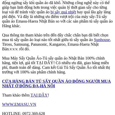
động ngừng sấy khi quần áo đã khô. Những công nghệ này có thể
giúp bạn linh động hơn trong việc quản lý thời gian sấy cho từng
loại vải để tránh việc quần áo
bị sấy quá nhiệt
hay quá lâu gây lãng
phí điện. Và đây là những ưu điểm vượt trội của máy sấy-Tủ sấy
quần áo Emasu-Haera Nhật Bản so với các sản phẩm tủ sấy quần áo
Hãng khác.
Qua thông tin tham khảo trên đến đây chắc chắn bạn đã biết chọn
mua tủ sấy quần áo loại nào tốt nhất giữa tủ sấy quần áo
Sunhouse
,
Tiross, Samsung, Panasonic, Kangaroo, Emasu-Haera Nhật
Bản.v.v.v. rồi đó.
Mua Máy Sấy Quần Áo-Tủ sấy quần áo Nhật Bản 100% chính
hãng, tiện lợi, giá tốt TẠI ĐÂY! Có nhiều ưu đãi, giao hàng miễn
phí, thanh toán dễ dàng. Cam kết Giá Tủ Sấy Quần Áo tốt nhất thị
trường với 100% sản phẩm chính hãng.
CỬA HÀNG BÁN TỦ SẤY QUẦN ÁO ĐÔNG NGƯỜI MUA
NHẤT Ở ĐỐNG ĐA-HÀ NỘI
Tham khảo thêm
TẠI ĐÂY
!
WWW.EMASU.VN
HOTLINE: 0972.369.628