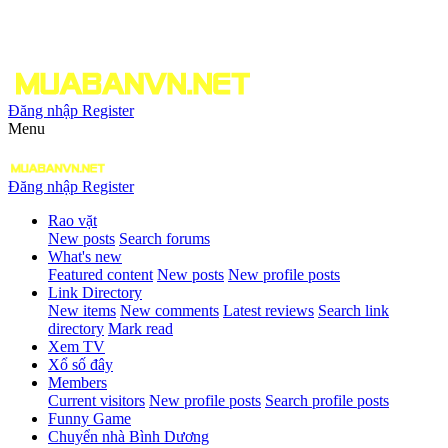
Đăng nhập
Register
Menu
Đăng nhập
Register
Rao vặt
New posts
Search forums
What's new
Featured content
New posts
New profile posts
Link Directory
New items
New comments
Latest reviews
Search link
directory
Mark read
Xem TV
Xổ số đây
Members
Current visitors
New profile posts
Search profile posts
Funny Game
Chuyển nhà Bình Dương