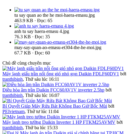
tu say quan ao the he moi-haera-emasu.jpg
463.9 KB · Đọc: 65
anh tu say haera-emasu 4.jpg
76.3 KB · Đọc: 35
may-say-quan-ao-emasu-et304-the-he-moi.jpg
67.7 KB · Đọc: 60
Chủ đề cùng chuyên mục
Máy lạnh giấu trần nối ống gió nhỏ gọn Daikin FDLF60DV1
bởi
tranthibinh
,
Thứ sáu lúc 16:11
Điều hòa âm trần Daikin FCC60AV1V inverter 2.5hp
bởi
tranthibinh
,
Thứ sáu lúc 16:07
Bí Quyết Giúp Máy Rửa Bát Không Bao Giờ Bốc Mùi
bởi
PEIvietnam
,
Thứ tư lúc 11:04
Máy lạnh treo tường Daikin Inverter 1 HP FTKM25AVMV
bởi
tranthibinh
,
Thứ ba lúc 15:33