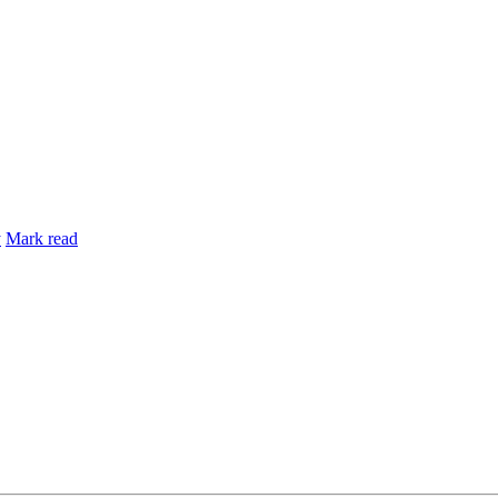
y
Mark read