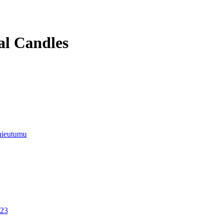
l Candles
hieutumu
/23