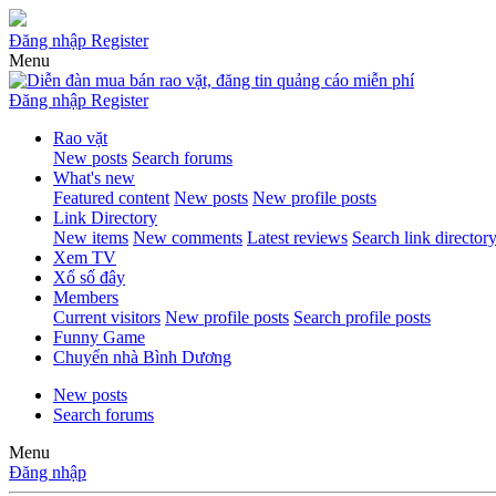
Đăng nhập
Register
Menu
Đăng nhập
Register
Rao vặt
New posts
Search forums
What's new
Featured content
New posts
New profile posts
Link Directory
New items
New comments
Latest reviews
Search link director
Xem TV
Xổ số đây
Members
Current visitors
New profile posts
Search profile posts
Funny Game
Chuyển nhà Bình Dương
New posts
Search forums
Menu
Đăng nhập