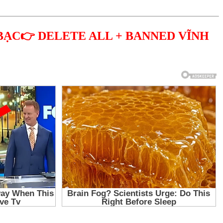
BẠC👉 DELETE ALL + BANNED VĨNH