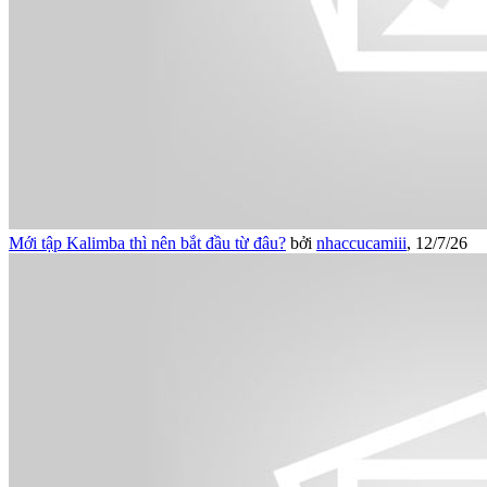
Mới tập Kalimba thì nên bắt đầu từ đâu?
bởi
nhaccucamiii
,
12/7/26