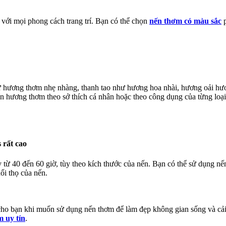
p với mọi phong cách trang trí. Bạn có thể chọn
nến thơm có màu sắc
p
từ hương thơm nhẹ nhàng, thanh tao như hương hoa nhài, hương oải
 hương thơm theo sở thích cá nhân hoặc theo công dụng của từng loạ
 rất cao
 từ 40 đến 60 giờ, tùy theo kích thước của nến. Bạn có thể sử dụng nến
ổi thọ của nến.
cho bạn khi muốn sử dụng nến thơm để làm đẹp không gian sống và cải
 uy tín
.