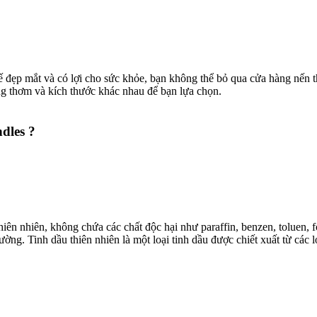
ế đẹp mắt và có lợi cho sức khỏe, bạn không thể bỏ qua cửa hàng nến
ng thơm và kích thước khác nhau để bạn lựa chọn.
les ?​
hiên nhiên, không chứa các chất độc hại như paraffin, benzen, toluen,
ờng. Tinh dầu thiên nhiên là một loại tinh dầu được chiết xuất từ các l