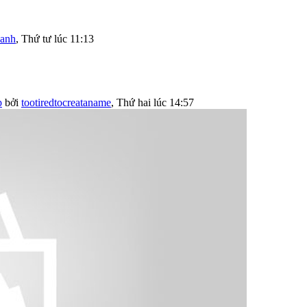
anh
,
Thứ tư lúc 11:13
p
bởi
tootiredtocreataname
,
Thứ hai lúc 14:57