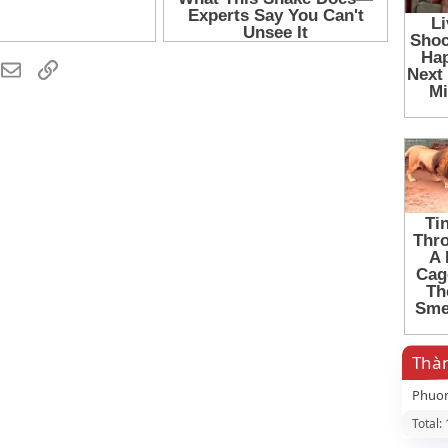
hatsApp
Email
Link
Thàn
Phuo
Total: