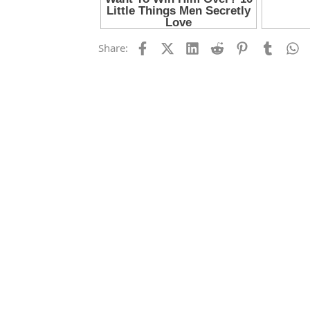
Facebook
X (Twitter)
LinkedIn
Reddit
Pinterest
Tumblr
W
Share: