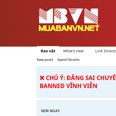
Rao vặt
What's new
Link Direct
New posts
Search forums
❌ CHÚ Ý: ĐĂNG SAI CHUY
BANNED VĨNH VIỄN