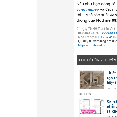
Nếu như bạn đang có 
công nghiệp
và đặt mu
tôi – Nhà sản xuất và s
thông qua
Hotline 0
Công ty TNHH Trust In Viet
:
089.88.522.78 –
0909.551.
: Nha Trang:
0903 737 410
(
:
Quanly.trustinviet@gmail
:
https://trustinvet.com
CHỦ ĐỀ CÙNG CHUYÊN
Thiết
tạo t
biệt 
bởi
con
lúc 14:46
Cài e
phải 
ra kh
bởi
Ngh