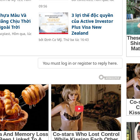
09:56
Nhựa Màu Và
3 lợi thế độc quyền
ăng Chịu Thời
của Active Investor
Ngoài Trời
Plus Visa New
Zealand
ucplast
,
Hôm qua, lúc
bởi
Định Cư Mỹ
,
Thứ ba lúc 16:43
You must log in or register to reply here.