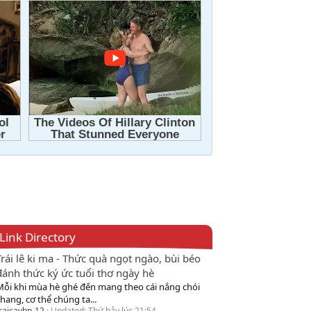
Link Directory
Trái lê ki ma - Thức quà ngọt ngào, bùi béo
đánh thức ký ức tuổi thơ ngày hè
Mỗi khi mùa hè ghé đến mang theo cái nắng chói
hang, cơ thể chúng ta...
raicayhp-12
Updated:
Thứ bảy lúc 21:54