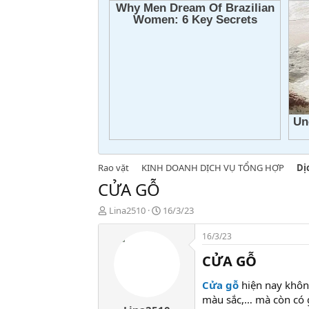
Rao vặt
KINH DOANH DỊCH VỤ TỔNG HỢP
Dị
CỬA GỖ
T
N
Lina2510
16/3/23
h
g
r
à
16/3/23
e
y
CỬA GỖ
a
g
d
ử
s
i
Cửa gỗ
hiện nay không
t
màu sắc,… mà còn có g