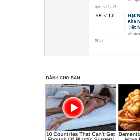
qua, lúc 13:34
Hạt 
Khả N
Tiết 
bởi
viet
08:37