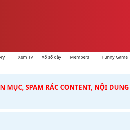
ory
Xem TV
Xổ số đây
Members
Funny Game
ÊN MỤC, SPAM RÁC CONTENT, NỘI DUNG 