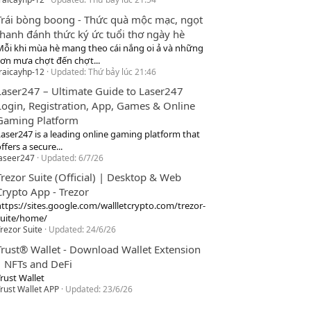
Trái bòng boong - Thức quà mộc mạc, ngọt
thanh đánh thức ký ức tuổi thơ ngày hè
Mỗi khi mùa hè mang theo cái nắng oi ả và những
cơn mưa chợt đến chợt...
raicayhp-12
Updated:
Thứ bảy lúc 21:46
Laser247 – Ultimate Guide to Laser247
Login, Registration, App, Games & Online
Gaming Platform
Laser247 is a leading online gaming platform that
ffers a secure...
laseer247
Updated:
6/7/26
Trezor Suite (Official) | Desktop & Web
Crypto App - Trezor
https://sites.google.com/wallletcrypto.com/trezor-
suite/home/
rezor Suite
Updated:
24/6/26
Trust® Wallet - Download Wallet Extension
| NFTs and DeFi
rust Wallet
rust Wallet APP
Updated:
23/6/26