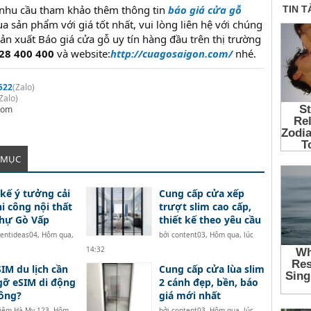
nhu cầu tham khảo thêm thông tin
báo giá cửa gỗ
a sản phẩm với giá tốt nhất, vui lòng liên hệ với chúng
ản xuất Báo giá cửa gỗ uy tín hàng đầu trên thị trường
828 400 400
và website:
http://cuagosaigon.com/
nhé.
522
(Zalo)
Zalo)
.com
 MỤC
 kế ý tưởng cải
Cung cấp cửa xếp
hi công nội thất
trượt slim cao cấp,
thự Gò Vấp
thiết kế theo yêu cầu
tentideas04
,
Hôm qua,
bởi
content03
,
Hôm qua, lúc
14:32
SIM du lịch cần
Cung cấp cửa lùa slim
gỡ eSIM di động
2 cánh đẹp, bền, báo
ông?
giá mới nhất
iêm Hà My 123
,
Hôm
bởi
content03
,
Hôm qua, lúc