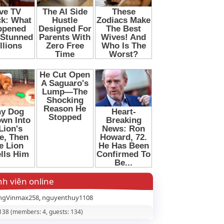
h viên online
ngVinmax258
nguyenthuy1108
 138 (members: 4, guests: 134)