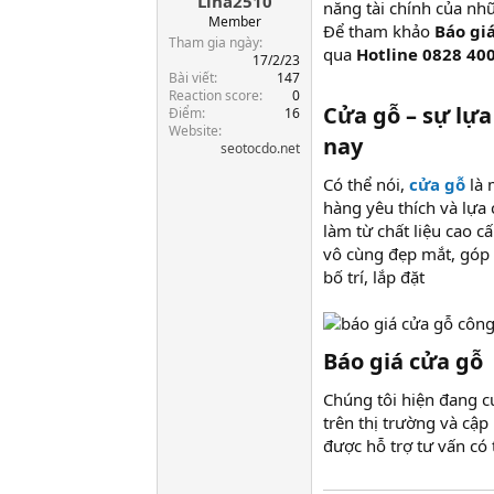
Lina2510
a
năng tài chính của nh
r
Member
Để tham khảo
Báo gia
t
Tham gia ngày
qua
Hotline 0828 40
e
17/2/23
Bài viết
147
r
Reaction score
0
Cửa gỗ – sự l
Điểm
16
Website
nay
seotocdo.net
Có thể nói,
cửa gỗ
là 
hàng yêu thích và lựa
làm từ chất liệu cao c
vô cùng đẹp mắt, góp
bố trí, lắp đặt
Báo giá cửa gỗ
Chúng tôi hiện đang cu
trên thị trường và cậ
được hỗ trợ tư vấn có