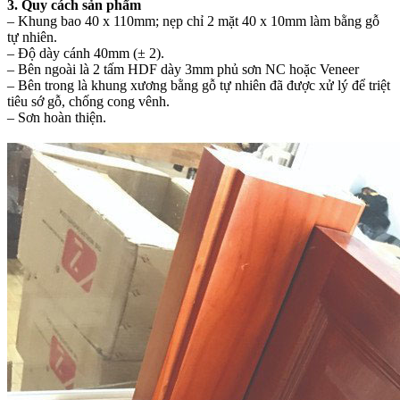
3. Quy cách sản phẩm
– Khung bao 40 x 110mm; nẹp chỉ 2 mặt 40 x 10mm làm bằng gỗ
tự nhiên.
– Độ dày cánh 40mm (± 2).
– Bên ngoài là 2 tấm HDF dày 3mm phủ sơn NC hoặc Veneer
– Bên trong là khung xương bằng gỗ tự nhiên đã được xử lý để triệt
tiêu sớ gỗ, chống cong vênh.
– Sơn hoàn thiện.