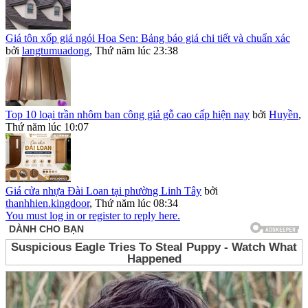
Giá tôn xốp giả ngói Hoa Sen: Bảng báo giá chi tiết và chuẩn xác
bởi
langtumuadong
,
Thứ năm lúc 23:38
Top 10 loại trần nhôm ban công giả gỗ cao cấp hiện nay
bởi
Huyền
,
Thứ năm lúc 10:07
Giá cửa nhựa Đài Loan tại phường Linh Tây
bởi
thanhhien.kingdoor
,
Thứ năm lúc 08:34
You must log in or register to reply here.