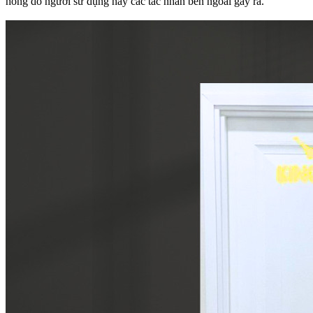
hỏng do người sử dụng hay các tác nhân bên ngoài gây ra.