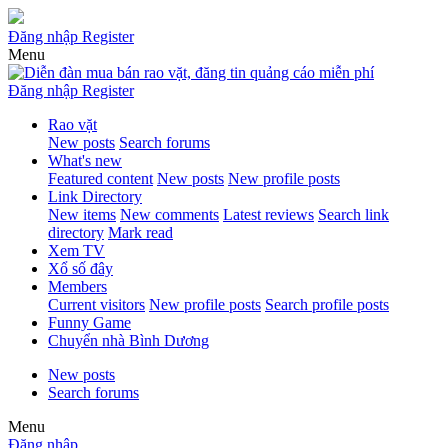
Đăng nhập
Register
Menu
Đăng nhập
Register
Rao vặt
New posts
Search forums
What's new
Featured content
New posts
New profile posts
Link Directory
New items
New comments
Latest reviews
Search link
directory
Mark read
Xem TV
Xổ số đây
Members
Current visitors
New profile posts
Search profile posts
Funny Game
Chuyển nhà Bình Dương
New posts
Search forums
Menu
Đăng nhập