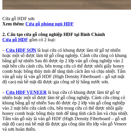
Cửa gỗ HDF sơn
Xem thêm:
Cửa gỗ phòng ngủ HDF
2. Cấu tạo cửa gỗ công nghiệp HDF tại Bình Chánh
Cửa gỗ HDF
gồm có 2 loại:
–
Cửa HDF SƠN
là loại cửa có khung được làm từ gỗ tự nhiên
hoặc một số được làm từ gỗ công nghiệp. Cánh cửa cũng có khung
bằng gỗ tự nhiên Sau đó được ép 2 lớp ván gỗ công nghiệp vào 2
mặt bên cửa cánh cửa, bên trong cửa có thể được nhồi giấy honey
comb hoặc bông thủy tinh để tăng tính cách âm và chịu nhiệt. Tấm
ván gỗ này là ván gỗ HDF (High Density Fiberboard – gỗ sợi mật
độ cao) mà bề mặt đã được gia công sử lý bằng nước sơn.
–
Cửa HDF VENEER
là loại cửa có khung được làm từ gỗ tự
nhiên hoặc một số được làm từ gỗ công nghiệp. Cánh cửa cũng có
khung bằng gỗ tự nhiên Sau đó được ép 2 lớp ván gỗ công nghiệp
vào 2 mặt bên cửa cánh cửa, bên trong cửa có thể được nhồi giấy
honey comb hoặc bông thủy tinh để tăng tính cách âm và chịu nhiệt.
Tấm ván gỗ này là ván gỗ HDF (High Density Fiberboard – gỗ sợi
mật độ cao) mà bề mặt đã được gia công dán lên lớp vân gỗ Veneer
và sơn hoàn thiện.