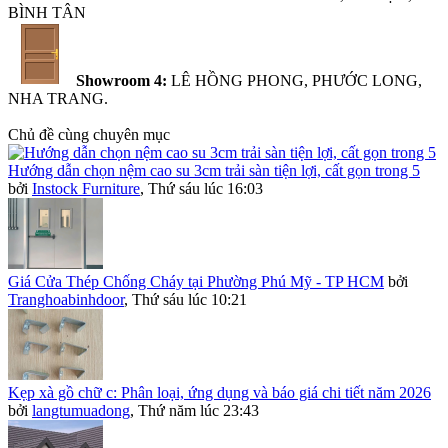
BÌNH TÂN
Showroom 4:
LÊ HỒNG PHONG, PHƯỚC LONG,
NHA TRANG.
Chủ đề cùng chuyên mục
Hướng dẫn chọn nệm cao su 3cm trải sàn tiện lợi, cất gọn trong 5
bởi
Instock Furniture
,
Thứ sáu lúc 16:03
Giá Cửa Thép Chống Cháy tại Phường Phú Mỹ - TP HCM
bởi
Tranghoabinhdoor
,
Thứ sáu lúc 10:21
Kẹp xà gồ chữ c: Phân loại, ứng dụng và báo giá chi tiết năm 2026
bởi
langtumuadong
,
Thứ năm lúc 23:43