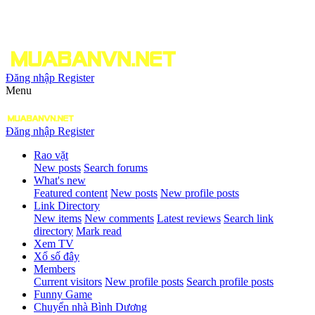
Đăng nhập
Register
Menu
Đăng nhập
Register
Rao vặt
New posts
Search forums
What's new
Featured content
New posts
New profile posts
Link Directory
New items
New comments
Latest reviews
Search link
directory
Mark read
Xem TV
Xổ số đây
Members
Current visitors
New profile posts
Search profile posts
Funny Game
Chuyển nhà Bình Dương