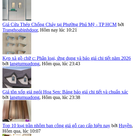
Giá Cửa Thép Chống Cháy tại Phường Phú Mỹ - TP HCM
bởi
Tranghoabinhdoor
,
Hôm nay lúc 10:21
Kẹp xà gồ chữ c: Phân loại, ứng dụng và báo giá chi tiết năm 2026
bởi
langtumuadong
,
Hôm qua, lúc 23:43
Giá tôn xốp giả ngói Hoa Sen: Bảng báo giá chi tiết và chuẩn xác
bởi
langtumuadong
,
Hôm qua, lúc 23:38
Top 10 loại trần nhôm ban công giả gỗ cao cấp hiện nay
bởi
Huyền
,
Hôm qua, lúc 10:07