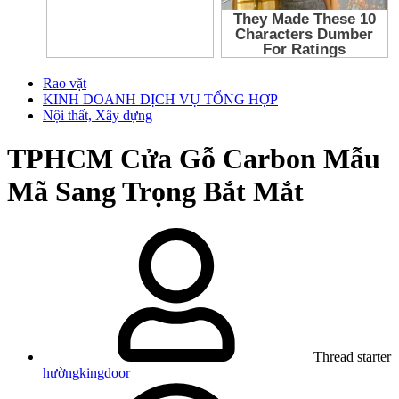
Rao vặt
KINH DOANH DỊCH VỤ TỔNG HỢP
Nội thất, Xây dựng
TPHCM
Cửa Gỗ Carbon Mẫu
Mã Sang Trọng Bắt Mắt
Thread starter
hườngkingdoor