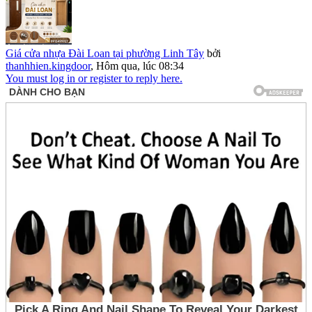
Giá cửa nhựa Đài Loan tại phường Linh Tây
bởi
thanhhien.kingdoor
,
Hôm qua, lúc 08:34
You must log in or register to reply here.