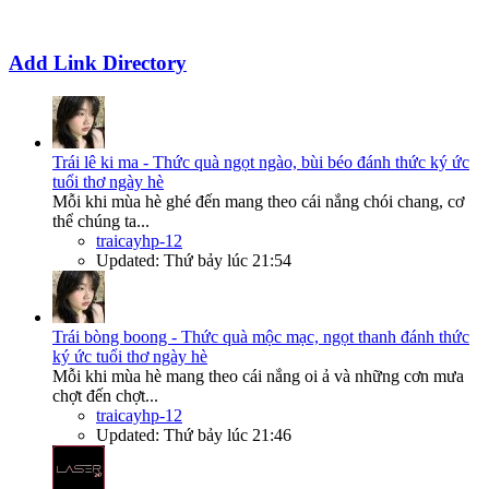
Add Link Directory
Trái lê ki ma - Thức quà ngọt ngào, bùi béo đánh thức ký ức
tuổi thơ ngày hè
Mỗi khi mùa hè ghé đến mang theo cái nắng chói chang, cơ
thể chúng ta...
traicayhp-12
Updated:
Thứ bảy lúc 21:54
Trái bòng boong - Thức quà mộc mạc, ngọt thanh đánh thức
ký ức tuổi thơ ngày hè
Mỗi khi mùa hè mang theo cái nắng oi ả và những cơn mưa
chợt đến chợt...
traicayhp-12
Updated:
Thứ bảy lúc 21:46