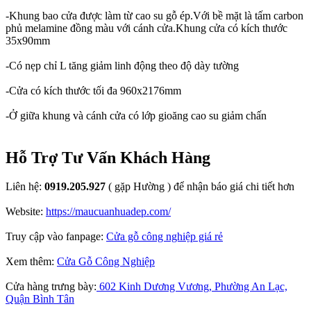
-Khung bao cửa được làm từ cao su gỗ ép.Với bề mặt là tấm carbon
phủ melamine đồng màu với cánh cửa.Khung cửa có kích thước
35x90mm
-Có nẹp chỉ L tăng giảm linh động theo độ dày tường
-Cửa có kích thước tối đa 960x2176mm
-Ở giữa khung và cánh cửa có lớp gioăng cao su giảm chấn
Hỗ Trợ Tư Vấn Khách Hàng
Liên hệ:
0919.205.927
( gặp Hường ) để nhận báo giá chi tiết hơn
Website:
https://maucuanhuadep.com/
Truy cập vào fanpage:
Cửa gỗ công nghiệp giá rẻ
Xem thêm:
Cửa Gỗ Công Nghiệp
Cửa hàng trưng bày:
602 Kinh Dương Vương, Phường An Lạc,
Quận Bình Tân