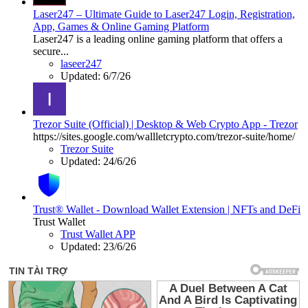
Laser247 – Ultimate Guide to Laser247 Login, Registration,
App, Games & Online Gaming Platform
Laser247 is a leading online gaming platform that offers a
secure...
laseer247
Updated:
6/7/26
Trezor Suite (Official) | Desktop & Web Crypto App - Trezor
https://sites.google.com/wallletcrypto.com/trezor-suite/home/
Trezor Suite
Updated:
24/6/26
Trust® Wallet - Download Wallet Extension | NFTs and DeFi
Trust Wallet
Trust Wallet APP
Updated:
23/6/26