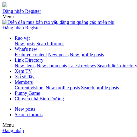
Đăng nhập
Register
Menu
Đăng nhập
Register
Rao vặt
New posts
Search forums
What's new
Featured content
New posts
New profile posts
Link Directory
New items
New comments
Latest reviews
Search link director
Xem TV
Xổ số đây
Members
Current visitors
New profile posts
Search profile posts
Funny Game
Chuyển nhà Bình Dương
New posts
Search forums
Menu
Đăng nhập