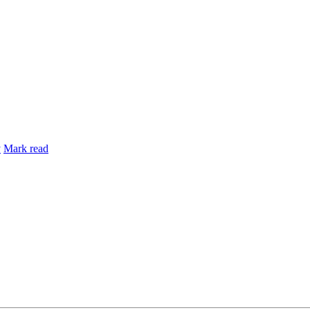
y
Mark read