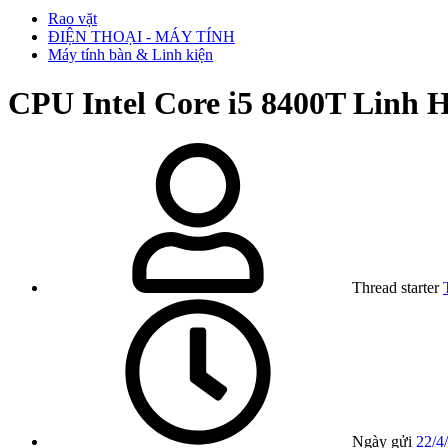
Rao vặt
ĐIỆN THOẠI - MÁY TÍNH
Máy tính bàn & Linh kiện
CPU Intel Core i5 8400T Linh
Thread starter
Ngày gửi
22/4