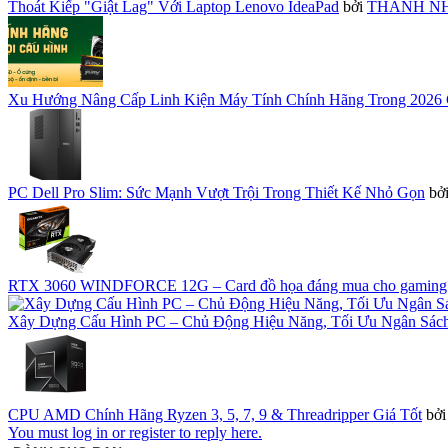
Thoát Kiếp "Giật Lag" Với Laptop Lenovo IdeaPad
bởi
THÀNH N
Xu Hướng Nâng Cấp Linh Kiện Máy Tính Chính Hãng Trong 2026 
PC Dell Pro Slim: Sức Mạnh Vượt Trội Trong Thiết Kế Nhỏ Gọn
bở
RTX 3060 WINDFORCE 12G – Card đồ họa đáng mua cho gaming
Xây Dựng Cấu Hình PC – Chủ Động Hiệu Năng, Tối Ưu Ngân Sác
CPU AMD Chính Hãng Ryzen 3, 5, 7, 9 & Threadripper Giá Tốt
bở
You must log in or register to reply here.