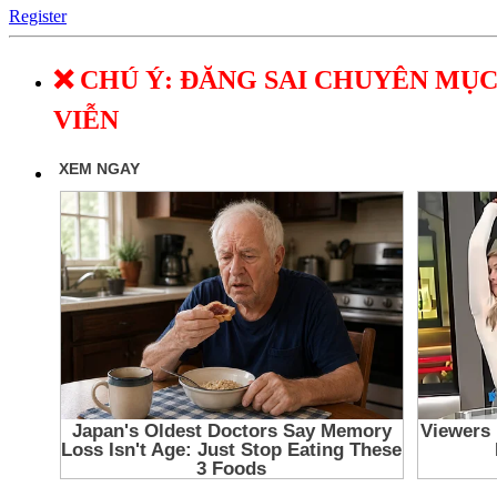
Register
❌ CHÚ Ý: ĐĂNG SAI CHUYÊN MỤC
VIỄN