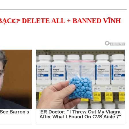
BẠC👉 DELETE ALL + BANNED VĨNH