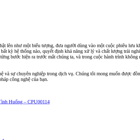
ật lên như một biểu tượng, đưa người dùng vào một cuộc phiêu lưu khá
bất kỳ hệ thống nào, quyết định khả năng xử lý và chất lượng trải ng
ừng bước hiện ra trước mắt chúng ta, và trong cuộc hành trình không n
hệ và sự chuyên nghiệp trong dịch vụ. Chúng tôi mong muốn được đồn
 pháp công nghệ của bạn.
 Tình Huống – CPU00114