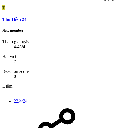
T
Thu Hiền 24
New member
Tham gia ngày
4/4/24
Bài viết
7
Reaction score
0
Điểm
1
22/4/24